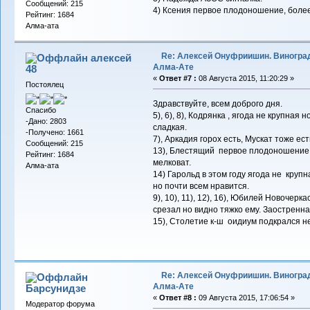
Сообщений: 215
4) Ксения первое плодоношение, более
Рейтинг: 1684
Алма-ата
Re: Алексей Онуфриишин. Виногра
алексей
Алма-Ате
48
«
Ответ #7 :
08 Августа 2015, 11:20:29 »
Постоялец
Здравствуйте, всем доброго дня.
Спасибо
5), 6), 8), Кодрянка , ягода не крупная
-Дано: 2803
сладкая.
-Получено: 1661
7), Аркадия горох есть, Мускат тоже ес
Сообщений: 215
13), Блестящий первое плодоношение 
Рейтинг: 1684
мелковат.
Алма-ата
14) Гарольд в этом году ягода не круп
но почти всем нравится.
9), 10), 11), 12), 16), Юбилей Новочер
срезал но видно тяжко ему. Заостренна
15), Столетие к-ш оидиум подкрался не 
Re: Алексей Онуфриишин. Виногра
Алма-Ате
Барсунидзе
«
Ответ #8 :
09 Августа 2015, 17:06:54 »
Модератор форума