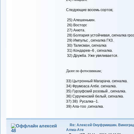
Следующие восемь сортов;
25) Алешенькин.
26) Восторг.
27) Анюта.
28) Болгария устойчивая, сигналка гро
29) Импульс , сигналка ГК3.
30) Талисман, сигналка
31) Кондарев--6 , сигналка.
32) Дружба. Уже увяливается.
Далее по фотоснимкам;
33) Цытронный Магарача. сигналка.
34) Фрумоаса Албе. сигналка.
35) Гурзуфский розовый , сигналка.
36) Сурученский белый, сигналка.
37) 38) Русалка--1.
39) Ала-тоо ,сигналка.
Re: Алексей Онуфриишин. Виногра
алексей
Алма-Ате
48