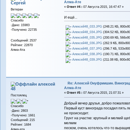
Алма-Ате
Сергей
«
Ответ #4 :
07 Августа 2015, 16:47:47 »
Ветеран
И ещё...
Спасибо
-Дано: 15983
Алексей48_033.JPG
(248.21 КБ, 800x80
-Получено: 22735
Алексей48_034.JPG
(304.52 КБ, 800x80
Алексей48_035.JPG
(200.69 КБ, 566x80
Сообщений: 2537
Алексей48_036.JPG
(262.9 КБ, 800x800
Рейтинг: 22870
Алексей48_037.JPG
(296.7 КБ, 533x800
Алма-Ата
Алексей48_038.JPG
(190.71 КБ, 800x80
Алексей48_039.JPG
(211.08 КБ, 800x80
Re: Алексей Онуфриишин. Виногра
алексей
Алма-Ате
48
«
Ответ #5 :
07 Августа 2015, 21:07:31 »
Постоялец
Добрый вечер друзья, добро пожаловат
Спасибо
Первый куст винограда посадил пять ле
-Дано: 2803
не происходит.
-Получено: 1661
Грунт на участке: крупный и мелкий щ
Сообщений: 215
мелким
Рейтинг: 1684
песком, очень хотелось что-то выращив
Алма-ата