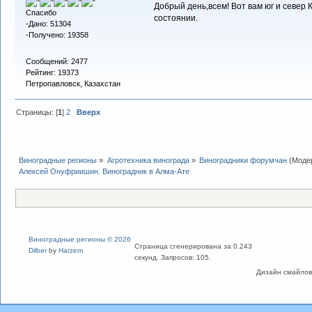
Добрый день,всем! Вот вам юг и север 
Спасибо
состоянии.
-Дано: 51304
-Получено: 19358
Сообщений: 2477
Рейтинг: 19373
Петропавловск, Казахстан
Страницы: [
1
]
2
Вверх
Виноградные регионы
»
Агротехника винограда
»
Виноградники форумчан
(Моде
Алексей Онуфриишин. Виноградник в Алма-Ате
Виноградные регионы © 2026
Страница сгенерирована за 0.243
Dilber
by
Harzem
секунд. Запросов: 105.
Дизайн смайлов "