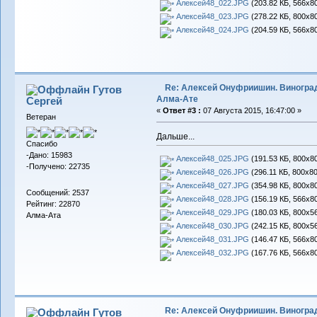
Алексей48_022.JPG
(203.82 КБ, 566x80
Алексей48_023.JPG
(278.22 КБ, 800x80
Алексей48_024.JPG
(204.59 КБ, 566x80
Re: Алексей Онуфриишин. Виногра
Гутов
Алма-Ате
Сергей
«
Ответ #3 :
07 Августа 2015, 16:47:00 »
Ветеран
Дальше...
Спасибо
-Дано: 15983
Алексей48_025.JPG
(191.53 КБ, 800x80
-Получено: 22735
Алексей48_026.JPG
(296.11 КБ, 800x80
Алексей48_027.JPG
(354.98 КБ, 800x80
Сообщений: 2537
Алексей48_028.JPG
(156.19 КБ, 566x80
Рейтинг: 22870
Алексей48_029.JPG
(180.03 КБ, 800x56
Алма-Ата
Алексей48_030.JPG
(242.15 КБ, 800x56
Алексей48_031.JPG
(146.47 КБ, 566x80
Алексей48_032.JPG
(167.76 КБ, 566x80
Re: Алексей Онуфриишин. Виногра
Гутов