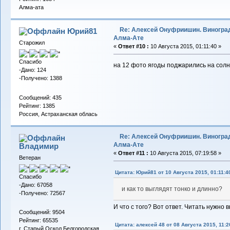
Алма-ата
Re: Алексей Онуфриишин. Виногра
Юрий81
Алма-Ате
Старожил
«
Ответ #10 :
10 Августа 2015, 01:11:40 »
Спасибо
на 12 фото ягоды поджарились на солнц
-Дано: 124
-Получено: 1388
Сообщений: 435
Рейтинг: 1385
Россия, Астраханская облась
Re: Алексей Онуфриишин. Виногра
Алма-Ате
Владимиp
«
Ответ #11 :
10 Августа 2015, 07:19:58 »
Ветеран
Цитата: Юрий81 от 10 Августа 2015, 01:11:4
Спасибо
-Дано: 67058
и как то выглядят тонко и длинно?
-Получено: 72567
И что с того? Вот ответ. Читать нужно 
Сообщений: 9504
Рейтинг: 65535
Цитата: алексей 48 от 08 Августа 2015, 11:2
г. Старый Оскол Белгородская