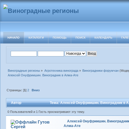
НАЧАЛО
КАТАЛОГИ
ПОМОЩЬ
ПОИСК
КАЛЕНДАРЬ
ГАЛЕ
Виноградные регионы
»
Агротехника винограда
»
Виноградники форумчан
(Моде
Алексей Онуфриишин. Виноградник в Алма-Ате
Страницы: [
1
]
2
Вниз
Автор
Тема: Алексей Онуфриишин. Виноградник в А
0 Пользователей и 1 Гость просматривают эту тему.
Алексей Онуфриишин. Виноградник
Гутов
Алма-Ате
Сергей