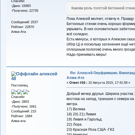
Спасибо
-Дано: 15983
Какова роль толстой бетонной стенк
-Получено: 22735
Пока Алексей молчит, отвечу я. Правду м
Сообщений: 2537
Бетонные стенки очень хорошо формир
Рейтинг: 22870
укрывать. В них основательно забетон
Алма-Ата
всё солидно.
Есть минусы, о которых я Алексею сказ
(40гр Ц) и поскольку затенения ещё не
сплошным пологом) очень много гроздей
Надо принимать меры!
Re: Алексей Онуфриишин. Виногра
алексей
Алма-Ате
48
«
Ответ #16 :
10 Августа 2015, 17:41:58 »
Постоялец
Добрый вечер друзья. Ширина участка 1
Спасибо
востока на запад, траншеи с севера на
-Дано: 2803
метра.
-Получено: 1661
17) Велика
Сообщений: 215
18) 20) 21) Ливия
Рейтинг: 1684
19) Ливия и Гарольд.
Алма-ата
22) Лора
23) Красная Роза США -ГК3
24) Нимранг.