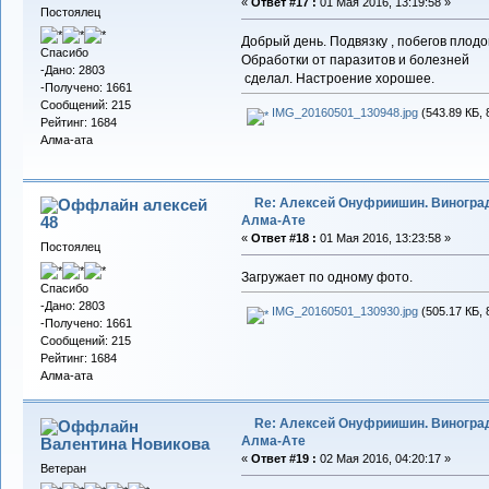
«
Ответ #17 :
01 Мая 2016, 13:19:58 »
Постоялец
Добрый день. Подвязку , побегов плод
Спасибо
Обработки от паразитов и болезней
-Дано: 2803
сделал. Настроение хорошее.
-Получено: 1661
Сообщений: 215
IMG_20160501_130948.jpg
(543.89 КБ, 
Рейтинг: 1684
Алма-ата
Re: Алексей Онуфриишин. Виногра
алексей
Алма-Ате
48
«
Ответ #18 :
01 Мая 2016, 13:23:58 »
Постоялец
Загружает по одному фото.
Спасибо
-Дано: 2803
IMG_20160501_130930.jpg
(505.17 КБ, 
-Получено: 1661
Сообщений: 215
Рейтинг: 1684
Алма-ата
Re: Алексей Онуфриишин. Виногра
Алма-Ате
Валентина Новикова
«
Ответ #19 :
02 Мая 2016, 04:20:17 »
Ветеран