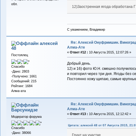
обл.
12)Заостренная ягода обработана Г
С уважением, Владимир
Re: Алексей Онуфриишин. Виногра
алексей
Алма-Ате
48
«
Ответ #12 :
10 Августа 2015, 12:07:26 »
Постоялец
Добрый день.
Спасибо
12) и 16) фото Ю.Н. смешно получилось
-Дано: 2803
и повторил через три дня. Ягоды без с
-Получено: 1661
Постоянно хожу щипаю, самые крупные д
Сообщений: 215
Рейтинг: 1684
Алма-ата
Re: Алексей Онуфриишин. Виногра
Алма-Ате
Барсунидзе
«
Ответ #13 :
10 Августа 2015, 12:12:42 »
Модератор форума
Цитата: алексей 48 от 07 Августа 2015, 21:0
Спасибо
-Дано: 38066
Грунт на участке...