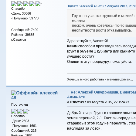
Цитата: алексей 48 от 07 Августа 2015, 21:0
Спасибо
-Дано: 38066
Грунт на участке: крупный и мелки
-Получено: 39773
мелким
песком, очень хотелось что-то выра
Сообщений: 7499
неопытности рости отказывались.
Рейтинг: 39885
г.Саратов
Здравствуйте, Алексей!
Каким способом производилась посадк
грунт в объеме 1 куб.метр или каким-то
лучшего роста?
Опишите эту процедуру, пожалуйста.
Хочешь много работать - меньше думай...
Re: Алексей Онуфриишин. Виногра
алексей
Алма-Ате
48
«
Ответ #9 :
09 Августа 2015, 22:15:43 »
Постоялец
Добрый вечер. Грунт в траншеи замени
Спасибо
земля перегной, 2-1. Рост винограда н
-Дано: 2803
стараюсь в этом году не перелить . Уж
-Получено: 1661
наблюдая за лозой.
Сообщений: 215
Рейтинг: 1684