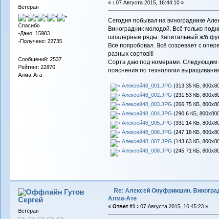
«
:
07 Августа 2015, 16:44:10 »
Ветеран
Сегодня побывал на винограднике Але
Спасибо
Виноградник молодой. Всё только под
-Дано: 15983
шпалерные ряды. Капитальный ж/б фун
-Получено: 22735
Всё попробовал. Всё созревает с опере
разных сортов!!!
Сообщений: 2537
Сорта даю под номерами. Следующим п
Рейтинг: 22870
пояснения по технологии выращивания
Алма-Ата
Алексей48_001.JPG
(313.35 КБ, 800x80
Алексей48_002.JPG
(231.53 КБ, 800x80
Алексей48_003.JPG
(266.75 КБ, 800x80
Алексей48_004.JPG
(290.6 КБ, 800x800
Алексей48_005.JPG
(331.14 КБ, 800x80
Алексей48_006.JPG
(247.18 КБ, 800x80
Алексей48_007.JPG
(143.63 КБ, 800x80
Алексей48_008.JPG
(245.71 КБ, 800x80
Re: Алексей Онуфриишин. Виногра
Гутов
Алма-Ате
Сергей
«
Ответ #1 :
07 Августа 2015, 16:45:23 »
Ветеран