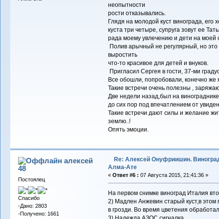
неопытности
рости отказывались.
Глядя на молодой куст винограда, его 
куста три четыре, супруга зовут ее Тать
рада моему увлечению и дети на моей 
Полив арычный не регулярный, но это
выростить
что-то красивое для детей и внуков.
Пригласил Сергея в гости, 37-ми граду
Все обошли, попробовали, конечно же я 
Такие встречи очень полезны , заряжаю
Две недели назад,был на виноградник
до сих пор под впечатлением от увиден
Такие встречи дают силы и желание жи
землю..!
Опять эмоции.
Re: Алексей Онуфриишин. Виногра
алексей
Алма-Ате
48
«
Ответ #6 :
07 Августа 2015, 21:41:36 »
Постоялец
На первом снимке виноград Италия втор
Спасибо
2) Мадлен Анжевин старый куст,в этом 
-Дано: 2803
в грозди. Во время цветения обработал
-Получено: 1661
3) Надежда АЗОС сигналка.