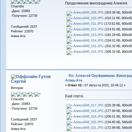
Продолжение виноградника Алексея.
Спасибо
-Дано: 15983
Алексей48_009.JPG
(203.36 КБ, 800x80
-Получено: 22735
Алексей48_010.JPG
(410.11 КБ, 800x80
Алексей48_011.JPG
(173.62 КБ, 800x80
Сообщений: 2537
Алексей48_012.JPG
(214.91 КБ, 800x80
Рейтинг: 22870
Алексей48_013.JPG
(181.29 КБ, 800x80
Алма-Ата
Алексей48_014.JPG
(154.01 КБ, 800x80
Алексей48_015.JPG
(202.32 КБ, 800x80
Алексей48_016.JPG
(308.32 КБ, 800x80
Re: Алексей Онуфриишин. Виногра
Гутов
Алма-Ате
Сергей
«
Ответ #2 :
07 Августа 2015, 16:46:12 »
Ветеран
Ещё сорта.
Спасибо
-Дано: 15983
Алексей48_017.JPG
(220.38 КБ, 800x80
-Получено: 22735
Алексей48_018.JPG
(177.84 КБ, 800x80
Алексей48_019.JPG
(206.01 КБ, 800x80
Сообщений: 2537
Алексей48_020.JPG
(134.85 КБ, 566x80
Рейтинг: 22870
Алексей48_021.JPG
(172.99 КБ, 566x80
Алма-Ата