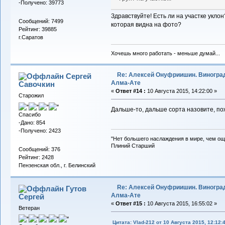
-Получено: 39773
Здравствуйте! Есть ли на участке укло
Сообщений: 7499
которая видна на фото?
Рейтинг: 39885
г.Саратов
Хочешь много работать - меньше думай...
Re: Алексей Онуфриишин. Виногра
Сергей
Алма-Ате
Савочкин
«
Ответ #14 :
10 Августа 2015, 14:22:00 »
Старожил
Дальше-то, дальше сорта назовите, по
Спасибо
-Дано: 854
-Получено: 2423
"Нет большего наслаждения в мире, чем ощ
Плиний Старший
Сообщений: 376
Рейтинг: 2428
Пензенская обл., г. Белинский
Re: Алексей Онуфриишин. Виногра
Гутов
Алма-Ате
Сергей
«
Ответ #15 :
10 Августа 2015, 16:55:02 »
Ветеран
Цитата: Vlad-212 от 10 Августа 2015, 12:12: