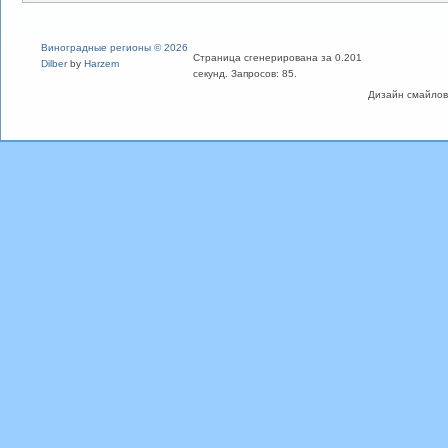
Виноградные регионы © 2026
Страница сгенерирована за 0.201
Dilber
by
Harzem
секунд. Запросов: 85.
Дизайн смайлов "