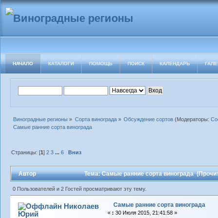
НАЧАЛО
КАТАЛОГИ
ПОМОЩЬ
ПОИСК
КАЛЕНДАРЬ
ГАЛЕ
Виноградные регионы
»
Сорта винограда
»
Обсуждение сортов
(Модераторы:
Со
Самые ранние сорта винограда
Страницы: [
1
]
2
3
...
6
Вниз
Автор
Тема: Самые ранние сорта винограда (Прочит
0 Пользователей и 2 Гостей просматривают эту тему.
Самые ранние сорта винограда
Николаев
Юрий
«
:
30 Июля 2015, 21:41:58 »