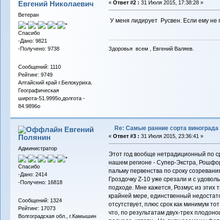
Евгений Николаевич
«
Ответ #2 :
31 Июля 2015, 17:38:28 »
Ветеран
У меня лидирует Русвен. Если ему не 
Спасибо
-Дано: 9821
-Получено: 9738
Здоровья всем , Евгений Валяев.
Сообщений: 1110
Рейтинг: 9749
Алтайский край г.Белокуриха.
Географическая
широта-51.9995о,долгота -
84.9896о
Re: Самые ранние сорта винограда
Евгений
Полянин
«
Ответ #3 :
31 Июля 2015, 23:36:41 »
Администратор
Этот год вообще нетрадиционный по с
нашем регионе - Супер-Экстра, Рошфор
Спасибо
пальму первенства по сроку созревания
-Дано: 2414
Гроздочку Z-10 уже срезали и с удоволь
-Получено: 16818
подходе. Мне кажется, Розмус из этих 
крайней мере, единственный недостато
Сообщений: 1324
отсутствует, плюс срок как минимум то
Рейтинг: 17073
что, по результатам двух-трех плодоно
Волгоградская обл., г.Камышин