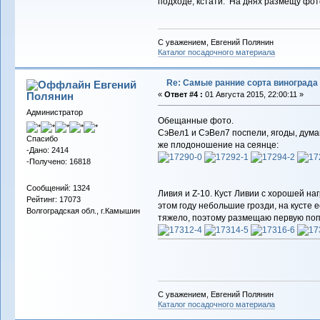
подходе, кстати. На днях размещу фото
С уважением, Евгений Полянин
Каталог посадочного материала
Re: Самые ранние сорта винограда
Евгений
Полянин
«
Ответ #4 :
01 Августа 2015, 22:00:11 »
Администратор
Обещанные фото.
СэВел1 и СэВел7 поспели, ягоды, думаю
Спасибо
же плодоношение на сеянце:
-Дано: 2414
-Получено: 16818
Сообщений: 1324
Ливия и Z-10. Куст Ливии с хорошей наг
Рейтинг: 17073
этом году небольшие грозди, на кусте 
Волгоградская обл., г.Камышин
тяжело, поэтому размещаю первую по
С уважением, Евгений Полянин
Каталог посадочного материала