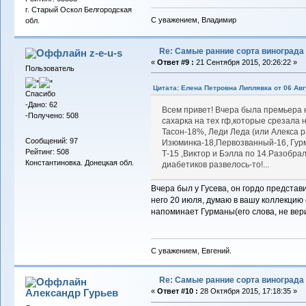
г. Старый Оскол Белгородская
С уважением, Владимир
обл.
Re: Самые ранние сорта винограда
z-e-u-s
«
Ответ #9 :
21 Сентября 2015, 20:26:22 »
Пользователь
Цитата: Елена Петровна Липлявка от 06 Авг
Спасибо
-Дано: 62
Всем привет! Вчера была премьера 
-Получено: 508
сахарка на тех гф,которые срезала 
Тасон-18%, Леди Леда (или Алекса р
Сообщений: 97
Изюминка-18,Первозванный-16, Гурм
Рейтинг: 508
Т-15 ,Виктор и Бэлла по 14.Разобра
Константиновка. Донецкая обл.
диабетиков развелось-то!...
Вчера был у Гусева, он гордо представ
него 20 июля, думаю в вашу коллекцию 
напоминает Гурманы(его слова, не вер
С уважением, Евгений.
Re: Самые ранние сорта винограда
Александр Гурьев
«
Ответ #10 :
28 Октября 2015, 17:18:35 »