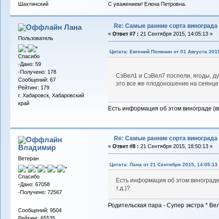
С уважением! Елена Петровна.
Шахтинский
Re: Самые ранние сорта винограда
Лана
«
Ответ #7 :
21 Сентября 2015, 14:05:13 »
Пользователь
Цитата: Евгений Полянин от 01 Августа 2015
Спасибо
-Дано: 59
-Получено: 178
СэВел1 и СэВел7 поспели, ягоды, ду
Сообщений: 67
это все же плодоношение на сеянце
Рейтинг: 179
г. Хабаровск, Хабаровский
край
Есть информация об этом винограде (вк
Re: Самые ранние сорта винограда
Владимиp
«
Ответ #8 :
21 Сентября 2015, 18:50:13 »
Ветеран
Цитата: Лана от 21 Сентября 2015, 14:05:13
Спасибо
Есть информация об этом винограде 
-Дано: 67058
т.д.)?
-Получено: 72567
Родительская пара - Супер экстра * Ве
Сообщений: 9504
Рейтинг: 65535