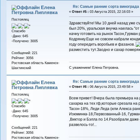
Re: Самые ранние сорта винограда
Елена
Петровна Липлявка
«
Ответ #5 :
03 Августа 2015, 22:16:03 »
Постоялец
Здравствуйте! Мы 10 дней назад уже 
был 20%, уральская внучка наелась "о
Спасибо
начну готовить на рынок Тасон,Гурман
-Дано: 645
Кодрянку.Еще не совсем набрали конди
-Получено: 3005
году опередить воробьев и фазанов.
разместить тут.Заодно и сахар померя
Сообщений: 221
Рейтинг: 3056
Ростовская область Каменск-
С уважением! Елена Петровна.
Шахтинский
Re: Самые ранние сорта винограда
Елена
Петровна Липлявка
«
Ответ #6 :
06 Августа 2015, 23:49:58 »
Постоялец
Всем привет! Вчера была премьера на
сахарка на тех гф,которые срезала на
Спасибо
Тасон-18%, Леди Леда (или Алекса ран
-Дано: 645
Изюминка-18,Первозванный-16, Гурман 
-Получено: 3005
,Виктор и Бэлла по 14.Разобрали даже
развелось-то!...
Сообщений: 221
Рейтинг: 3056
Ростовская область Каменск-