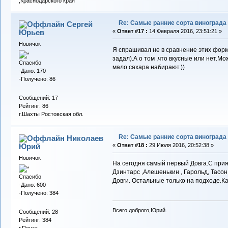
,Краснодарского края
Re: Самые ранние сорта винограда
Сергей
Юрьев
«
Ответ #17 :
14 Февраля 2016, 23:51:21 »
Новичок
Я спрашивал не в сравнение этих фор
задал).А о том ,что вкусные или нет.Мо
Спасибо
мало сахара набирают.))
-Дано: 170
-Получено: 86
Сообщений: 17
Рейтинг: 86
г.Шахты Ростовская обл.
Re: Самые ранние сорта винограда
Николаев
Юрий
«
Ответ #18 :
29 Июля 2016, 20:52:38 »
Новичок
На сегодня самый первый Довга.С при
Дзинтарс ,Алешенькин , Гарольд, Тасон
Спасибо
Довги. Остальные только на подходе.К
-Дано: 600
-Получено: 384
Всего доброго,Юрий.
Сообщений: 28
Рейтинг: 384