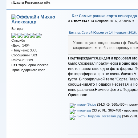
г.Шахты Ростовская обл.
Re: Самые ранние сорта винограда
Михно
Александр
«
Ответ #14 :
14 Февраля 2016, 20:30:07 »
Ветеран
Цитата: Сергей Юрьев от 14 Февраля 2016, 
Спасибо
У кого то уже плодоносила г.ф. Ром
-Дано: 1404
созревания хотя бы по первому пл
-Получено: 3385
Сообщений: 503
Подтверждается.Видел и пробовал его н
Рейтинг: 3389
было.Созревал практически в одно вре
Ст.Старощербиновская
инете нашел еще одно фото формы Под
,Краснодарского края
фотографировал,но не очень близко.А т
куста. В профильной теме "Сорта Павл
сообщении,что Подарок Несветая и По
явно различие.Нижнее фото с Подарком
Оригинале.
image (8).jpg
(34.3 КБ, 360x480 - просм
image.jpg
(33.96 КБ, 360x480 - просмот
Кисть Подарка Несветая.jpg
(346.29 КБ