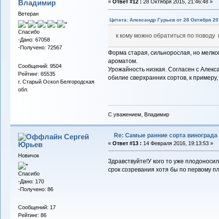
Владимиp
«
Ответ #12 :
28 Октября 2015, 21:46:48 »
Ветеран
Цитата: Александр Гурьев от 28 Октября 201
Спасибо
к кому можно обратиться по поводу
-Дано: 67058
-Получено: 72567
Форма старая, сильнорослая, но мелко
ароматом.
Сообщений: 9504
Урожайность низкая. Согласен с Алекс
Рейтинг: 65535
обилие сверхранних сортов, к примеру,
г. Старый Оскол Белгородская
обл.
С уважением, Владимир
Re: Самые ранние сорта винограда
Сергей
Юрьев
«
Ответ #13 :
14 Февраля 2016, 19:13:53 »
Новичок
Здравствуйте!У кого то уже плодоноси
срок созревания хотя бы по первому 
Спасибо
-Дано: 170
-Получено: 86
Сообщений: 17
Рейтинг: 86