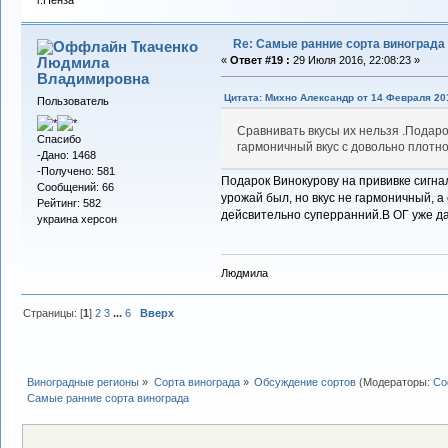
г.Пенза
Re: Самые ранние сорта винограда
Ткаченко
Людмила
«
Ответ #19 :
29 Июля 2016, 22:08:23 »
Владимировна
Цитата: Михно Александр от 14 Февраля 201
Пользователь
Сравнивать вкусы их нельзя .Подаро
Спасибо
гармоничный вкус с довольно плотн
-Дано: 1468
-Получено: 581
Подарок Винокурову на прививке сигна
Сообщений: 66
урожай был, но вкус не гармоничный, а
Рейтинг: 582
дейсвительно суперранний.В ОГ уже д
украина херсон
Людмила
Страницы: [
1
]
2
3
...
6
Вверх
Виноградные регионы
»
Сорта винограда
»
Обсуждение сортов
(Модераторы:
Со
Самые ранние сорта винограда