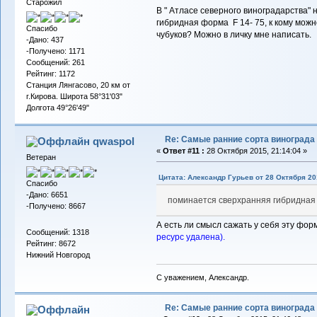
Старожил
В " Атласе северного виноградарства"
гибридная форма F 14- 75, к кому мож
Спасибо
чубуков? Можно в личку мне написать.
-Дано: 437
-Получено: 1171
Сообщений: 261
Рейтинг: 1172
Станция Лянгасово, 20 км от
г.Кирова. Широта 58°31'03"
Долгота 49°26'49"
Re: Самые ранние сорта винограда
qwaspol
«
Ответ #11 :
28 Октября 2015, 21:14:04 »
Ветеран
Цитата: Александр Гурьев от 28 Октября 201
Спасибо
-Дано: 6651
поминается сверхранняя гибридная 
-Получено: 8667
А есть ли смысл сажать у себя эту форм
Сообщений: 1318
ресурс удалена).
Рейтинг: 8672
Нижний Новгород
С уважением, Александр.
Re: Самые ранние сорта винограда