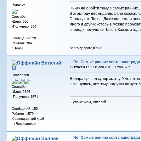
Новичок
Никак не обойти тему о самых ранних , с
В этом году неожиданно рано окрасилс
Спасибо
Гарольдом -Тасон. Даже опережая пос
-Дано: 600
много и других которые можно пробоват
-Получено: 384
впереди получился Тасон. Каждый год 
Сообщений: 28
Рейтинг: 384
Всего доброго,Юрий.
г.Пенза
Re: Самые ранние сорта винограда
Виталий
Ш
«
Ответ #1 :
31 Июля 2015, 17:08:57 »
Постоялец
Я вчера срезал супер экстру. Уже готов
сыпанулась, поэтому нагрузка на куст
Спасибо
-Дано: 2626
-Получено: 1571
С уважением, Виталий.
Сообщений: 150
Рейтинг: 1579
Краснодарский край
ст.Березанская
Re: Самые ранние сорта винограда
Валяев