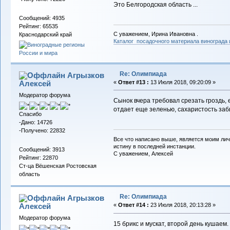
Это Белгородская область ...
Сообщений: 4935
Рейтинг: 65535
С уважением, Ирина Ивановна .
Краснодарский край
Каталог посадочного материала винограда
Re: Олимпиада
Агрызков
Алексей
«
Ответ #13 :
13 Июля 2018, 09:20:09 »
Модератор форума
Сынок вчера требовал срезать гроздь, 
отдает еще зеленью, сахаристость за
Спасибо
-Дано: 14726
-Получено: 22832
Все что написано выше, является моим лич
истину в последней инстанции.
Сообщений: 3913
С уважением, Алексей
Рейтинг: 22870
Ст-ца Вёшенская Ростовская
область
Re: Олимпиада
Агрызков
Алексей
«
Ответ #14 :
23 Июля 2018, 20:13:28 »
Модератор форума
15 брикс и мускат, второй день кушаем.