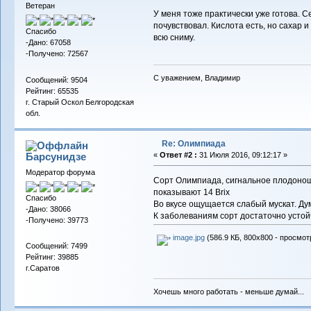
Ветеран
У меня тоже практически уже готова. С
почувствовал. Кислота есть, но сахар 
Спасибо
всю сниму.
-Дано: 67058
-Получено: 72567
С уважением, Владимир
Сообщений: 9504
Рейтинг: 65535
г. Старый Оскол Белгородская
обл.
Re: Олимпиада
Барсунидзе
«
Ответ #2 :
31 Июля 2016, 09:12:17 »
Модератор форума
Сорт Олимпиада, сигнальное плодонош
показывают 14 Brix
Спасибо
Во вкусе ощущается слабый мускат. Дум
-Дано: 38066
К заболеваниям сорт достаточно устой
-Получено: 39773
image.jpg
(586.9 КБ, 800x800 - просмот
Сообщений: 7499
Рейтинг: 39885
г.Саратов
Хочешь много работать - меньше думай...