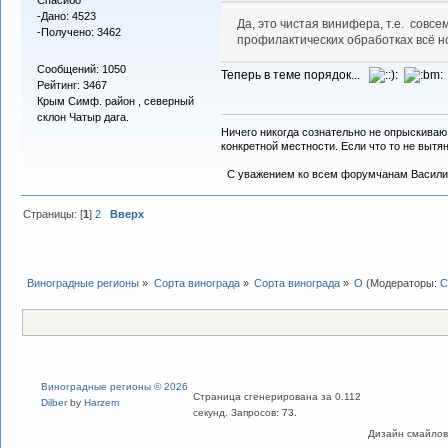
-Дано: 4523
Да, это чистая винифера, т.е. совсе
-Получено: 3462
профилактических обработках всё н
Сообщений: 1050
Теперь в теме порядок...
Рейтинг: 3467
Крым Симф. район , северный
склон Чатыр дага.
Ничего никогда сознательно не опрыскиваю
конкретной местности. Если что то не вытяну
С уважением ко всем форумчанам Васили
Страницы: [
1
]
2
Вверх
Виноградные регионы
»
Сорта винограда
»
Сорта винограда
»
О
(Модераторы:
С
Виноградные регионы © 2026
Страница сгенерирована за 0.112
Dilber
by
Harzem
секунд. Запросов: 73.
Дизайн смайлов "