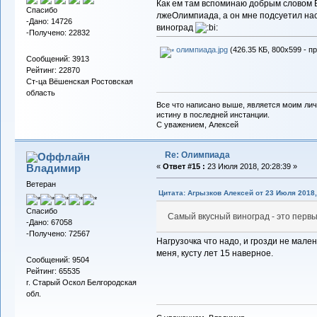
Как ем там вспоминаю добрым словом 
Спасибо
лжеОлимпиада, а он мне подсуетил на
-Дано: 14726
виноград
-Получено: 22832
олимпиада.jpg
(426.35 КБ, 800x599 - п
Сообщений: 3913
Рейтинг: 22870
Ст-ца Вёшенская Ростовская
область
Все что написано выше, является моим лич
истину в последней инстанции.
С уважением, Алексей
Re: Олимпиада
Владимиp
«
Ответ #15 :
23 Июля 2018, 20:28:39 »
Ветеран
Цитата: Агрызков Алексей от 23 Июля 2018,
Спасибо
Самый вкусный виноград - это перв
-Дано: 67058
-Получено: 72567
Нагрузочка что надо, и грозди не мале
меня, кусту лет 15 наверное.
Сообщений: 9504
Рейтинг: 65535
г. Старый Оскол Белгородская
обл.