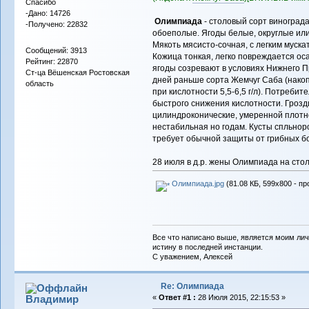
Спасибо
-Дано: 14726
Олимпиада
- столовый сорт винограда
-Получено: 22832
обоеполые. Ягоды белые, округлые или 
Мякоть мясисто-сочная, с легким муска
Сообщений: 3913
Кожица тонкая, легко повреждается ос
Рейтинг: 22870
ягоды созревают в условиях Нижнего П
Ст-ца Вёшенская Ростовская
дней раньше сорта Жемчуг Саба (накоп
область
при кислотности 5,5-6,5 г/л). Потреби
быстрого снижения кислотности. Грозди
цилиндроконические, умеренной плотно
нестабильная но годам. Кусты спльнор
требует обычной защиты от грибных бо
28 июля в д.р. жены Олимпиада на сто
Олимпиада.jpg
(81.08 КБ, 599x800 - пр
Все что написано выше, является моим лич
истину в последней инстанции.
С уважением, Алексей
Re: Олимпиада
Владимиp
«
Ответ #1 :
28 Июля 2015, 22:15:53 »