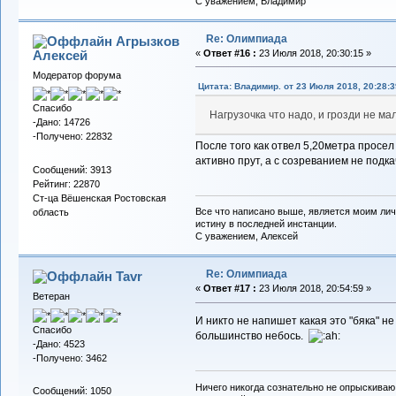
С уважением, Владимир
Re: Олимпиада
Агрызков
Алексей
«
Ответ #16 :
23 Июля 2018, 20:30:15 »
Модератор форума
Цитата: Владимир. от 23 Июля 2018, 20:28:3
Спасибо
Нагрузочка что надо, и грозди не м
-Дано: 14726
-Получено: 22832
После того как отвел 5,20метра просел
активно прут, а с созреванием не подк
Сообщений: 3913
Рейтинг: 22870
Ст-ца Вёшенская Ростовская
Все что написано выше, является моим лич
область
истину в последней инстанции.
С уважением, Алексей
Re: Олимпиада
Tavr
«
Ответ #17 :
23 Июля 2018, 20:54:59 »
Ветеран
И никто не напишет какая это "бяка" не
Спасибо
большинство небось.
-Дано: 4523
-Получено: 3462
Ничего никогда сознательно не опрыскиваю
Сообщений: 1050