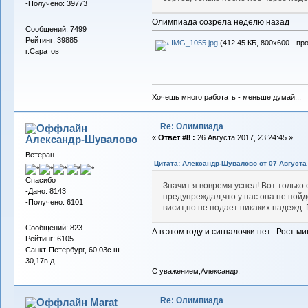
-Получено: 39773
Олимпиада созрела неделю назад
Сообщений: 7499
Рейтинг: 39885
IMG_1055.jpg
(412.45 КБ, 800x600 - пр
г.Саратов
Хочешь много работать - меньше думай...
Re: Олимпиада
Александр-Шувалово
«
Ответ #8 :
26 Августа 2017, 23:24:45 »
Ветеран
Цитата: Александр-Шувалово от 07 Августа 
Спасибо
Значит я вовремя успел! Вот только
-Дано: 8143
предупреждал,что у нас она не пойд
-Получено: 6101
висит,но не подает никаких надежд.
Сообщений: 823
А в этом году и сигналочки нет. Рост м
Рейтинг: 6105
Санкт-Петербург, 60,03с.ш.
30,17в.д.
С уважением,Александр.
Re: Олимпиада
Marat