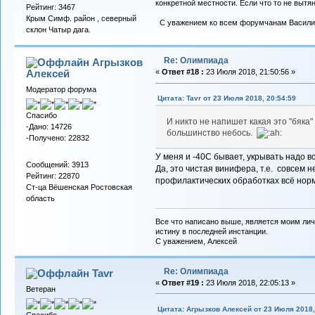
конкретной местности. Если что то не вытяну
Рейтинг: 3467
Крым Симф. район , северный
С уважением ко всем форумчанам Васили
склон Чатыр дага.
Re: Олимпиада
Агрызков
Алексей
«
Ответ #18 :
23 Июля 2018, 21:50:56 »
Модератор форума
Цитата: Tavr от 23 Июля 2018, 20:54:59
Спасибо
И никто не напишет какая это "бяка"
-Дано: 14726
большинство небось.
-Получено: 22832
У меня и -40С бывает, укрывать надо 
Сообщений: 3913
Да, это чистая винифера, т.е. совсем 
Рейтинг: 22870
профилактических обработках всё норм
Ст-ца Вёшенская Ростовская
область
Все что написано выше, является моим лич
истину в последней инстанции.
С уважением, Алексей
Re: Олимпиада
Tavr
«
Ответ #19 :
23 Июля 2018, 22:05:13 »
Ветеран
Цитата: Агрызков Алексей от 23 Июля 2018,
Спасибо