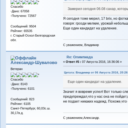
Спасибо
Замерил сегодня 06.08 сахар, которы
-Дано: 67058
-Получено: 72567
Я сегодня тоже мерил, 17 brix, но фотка
говоря: грозди мелкие, урожай небольшо
Сообщений: 9504
Еще один кандидат на удаление.
Рейтинг: 65535
г. Старый Оскол Белгородская
обл.
С уважением, Владимир
Re: Олимпиада
Александр-Шувалово
«
Ответ #5 :
07 Августа 2016, 16:36:06 »
Ветеран
Цитата: Владимиp от 06 Августа 2016, 20:26
Спасибо
Еще один кандидат на удаление.
-Дано: 8143
-Получено: 6101
Значит я вовремя успел! Вот только сл
предупреждал,что у нас она не пойдет,
Сообщений: 823
не подает никаких надежд. Похоже,что
Рейтинг: 6105
Санкт-Петербург, 60,03с.ш.
30,17в.д.
С уважением,Александр.