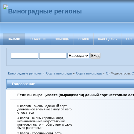
НАЧАЛО
КАТАЛОГИ
ПОМОЩЬ
ПОИСК
КАЛЕНДАРЬ
ГАЛЕ
Виноградные регионы
»
Сорта винограда
»
Сорта винограда
»
О
(Модераторы:
С
Голосование
Если вы выращиваете (выращивали) данный сорт несколько лет 
5 баллов - очень надежный сорт,
длительное время не смогу от него
отказаться
4 балла - очень хороший сорт,
незначительные недостатки не
повлияют на то, чтобы с ним можно
было расстаться.
3 балла - хороший сорт, есть