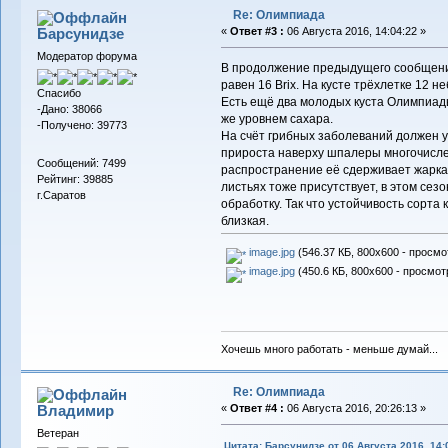
Re: Олимпиада
Барсунидзе
«
Ответ #3 :
06 Августа 2016, 14:04:22 »
Модератор форума
В продолжение предыдущего сообщения.
равен 16 Brix. На кусте трёхлетке 12 н
Спасибо
Есть ещё два молодых куста Олимпиады
-Дано: 38066
же уровнем сахара.
-Получено: 39773
На счёт грибных заболеваний должен у
прироста наверху шпалеры многочисле
Сообщений: 7499
распространение её сдерживает жарка
Рейтинг: 39885
листьях тоже присутствует, в этом сез
г.Саратов
обработку. Так что устойчивость сорта 
близкая.
image.jpg
(546.37 КБ, 800x600 - просмо
image.jpg
(450.6 КБ, 800x600 - просмот
Хочешь много работать - меньше думай...
Re: Олимпиада
Владимиp
«
Ответ #4 :
06 Августа 2016, 20:26:13 »
Ветеран
Цитата: Барсунидзе от 06 Августа 2016, 14: