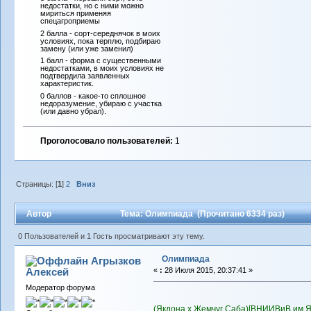
недостатки, но с ними можно
мириться применяя
спецагроприемы
2 балла - сорт-середнячок в моих
условиях, пока терплю, подбираю
замену (или уже заменил)
1 балл - форма с существенными
недостатками, в моих условиях не
подтвердила заявленных
характеристик.
0 баллов - какое-то сплошное
недоразумение, убираю с участка
(или давно убрал).
Проголосовало пользователей:
1
Страницы: [
1
]
2
Вниз
Автор
Тема: Олимпиада (Прочитано 6334 раз)
0 Пользователей и 1 Гость просматривают эту тему.
Олимпиада
Агрызков
Алексей
«
:
28 Июля 2015, 20:37:41 »
Модератор форума
(Якдона x
Жемчуг Саба
)
[ВНИИВиВ им.Я.