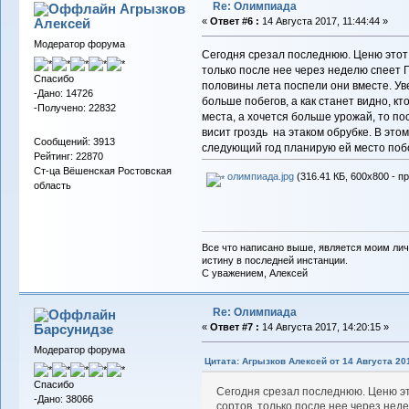
Re: Олимпиада
Агрызков
Алексей
«
Ответ #6 :
14 Августа 2017, 11:44:44 »
Модератор форума
Сегодня срезал последнюю. Ценю этот с
только после нее через неделю спеет Г
Спасибо
половины лета поспели они вместе. Уве
-Дано: 14726
больше побегов, а как станет видно, кт
-Получено: 22832
места, а хочется больше урожай, то пос
висит гроздь на этаком обрубке. В этом
Сообщений: 3913
следующий год планирую ей место побо
Рейтинг: 22870
Ст-ца Вёшенская Ростовская
олимпиада.jpg
(316.41 КБ, 600x800 - п
область
Все что написано выше, является моим лич
истину в последней инстанции.
С уважением, Алексей
Re: Олимпиада
Барсунидзе
«
Ответ #7 :
14 Августа 2017, 14:20:15 »
Модератор форума
Цитата: Агрызков Алексей от 14 Августа 201
Спасибо
Сегодня срезал последнюю. Ценю это
-Дано: 38066
сортов, только после нее через нед