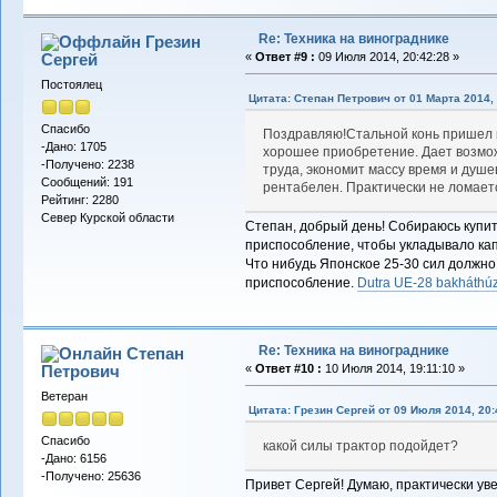
Re: Техника на винограднике
Грезин
Сергей
«
Ответ #9 :
09 Июля 2014, 20:42:28 »
Постоялец
Цитата: Степан Петрович от 01 Марта 2014, 
Спасибо
Поздравляю!Стальной конь пришел 
-Дано: 1705
хорошее приобретение. Дает возмож
-Получено: 2238
труда, экономит массу время и душе
Сообщений: 191
рентабелен. Практически не ломаетс
Рейтинг: 2280
Север Курской области
Степан, добрый день! Собираюсь купит
приспособление, чтобы укладывало кап
Что нибудь Японское 25-30 сил должно
приспособление.
Dutra UE-28 bakháthú
Re: Техника на винограднике
Степан
Петрович
«
Ответ #10 :
10 Июля 2014, 19:11:10 »
Ветеран
Цитата: Грезин Сергей от 09 Июля 2014, 20:
Спасибо
какой силы трактор подойдет?
-Дано: 6156
-Получено: 25636
Привет Сергей! Думаю, практически ув