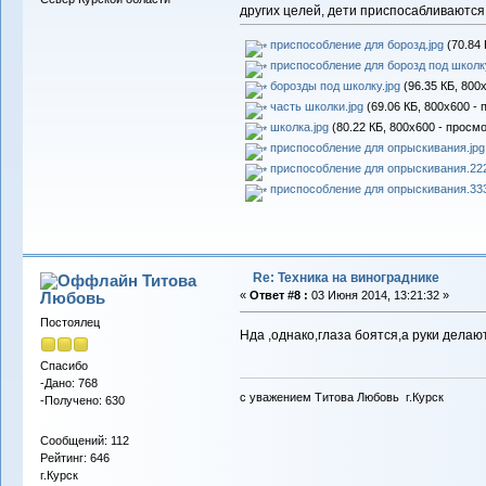
других целей, дети приспосабливаются
приспособление для борозд.jpg
(70.84 
приспособление для борозд под школку
борозды под школку.jpg
(96.35 КБ, 800
часть школки.jpg
(69.06 КБ, 800x600 - 
школка.jpg
(80.22 КБ, 800x600 - просмо
приспособление для опрыскивания.jpg
приспособление для опрыскивания.222
приспособление для опрыскивания.333
Re: Техника на винограднике
Титова
Любовь
«
Ответ #8 :
03 Июня 2014, 13:21:32 »
Постоялец
Нда ,однако,глаза боятся,а руки делаю
Спасибо
-Дано: 768
с уважением Титова Любовь г.Курск
-Получено: 630
Сообщений: 112
Рейтинг: 646
г.Курск