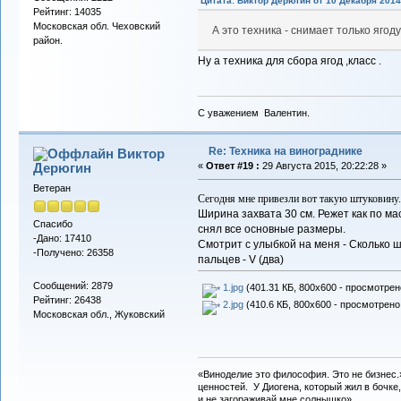
Цитата: Виктор Дерюгин от 10 Декабря 2014,
Рейтинг: 14035
Московская обл. Чеховский
А это техника - снимает только ягоду.
район.
Ну а техника для сбора ягод ,класс .
С уважением Валентин.
Re: Техника на винограднике
Виктор
Дерюгин
«
Ответ #19 :
29 Августа 2015, 20:22:28 »
Ветеран
Сегодня мне привезли вот такую штуковину. 
Ширина захвата 30 см. Режет как по мас
Спасибо
снял все основные размеры.
-Дано: 17410
Смотрит с улыбкой на меня - Сколько 
-Получено: 26358
пальцев - V (два)
Сообщений: 2879
1.jpg
(401.31 КБ, 800x600 - просмотрено
Рейтинг: 26438
2.jpg
(410.6 КБ, 800x600 - просмотрено 
Московская обл., Жуковский
«Виноделие это философия. Это не бизнес.
ценностей. У Диогена, который жил в бочке,
и не загораживай мне солнышко»