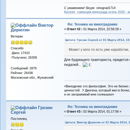
С уважением! Skype vinograd1714
Каталог саженцев винограда осень 2020 - ве
Re: Техника на винограднике
Виктор
Дерюгин
«
Ответ #2 :
01 Марта 2014, 22:58:28 »
Ветеран
Цитата: Грезин Сергей от 01 Марта 2014, 15
Спасибо
Может у кого-то есть уже наработки
-Дано: 17410
-Получено: 26358
Для будующего тракториста, придется 
педалей...
Сообщений: 2879
Рейтинг: 26438
Московская обл., Жуковский
«Виноделие это философия. Это не бизнес.
ценностей. У Диогена, который жил в бочке,
и не загораживай мне солнышко»
Re: Техника на винограднике
Грезин
Сергей
«
Ответ #3 :
02 Марта 2014, 01:17:56 »
Постоялец
Цитата: Виктор Дерюгин от 01 Марта 2014, 2