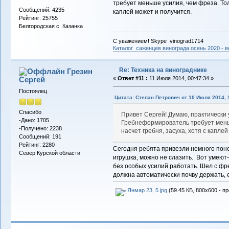
требует меньше усилия, чем фреза. Тол
Сообщений: 4235
каплей может и получится.
Рейтинг: 25755
Белгородская с. Казанка
С уважением! Skype vinograd1714
Каталог саженцев винограда осень 2020 - ве
Re: Техника на винограднике
Грезин
Сергей
«
Ответ #11 :
11 Июля 2014, 00:47:34 »
Постоялец
Цитата: Степан Петрович от 10 Июля 2014, 
Спасибо
Привет Сергей! Думаю, практически 
-Дано: 1705
Гребнеформирователь требует мень
-Получено: 2238
насчет гребня, засуха, хотя с капле
Сообщений: 191
Рейтинг: 2280
Сегодня ребята привезли немного понов
Север Курской области
игрушка, можно не слазить. Вот умеют-
без особых усилий работать. Шел с фре
должна автоматически почву держать, 
Янмар 23, 5.jpg
(59.45 КБ, 800x600 - п