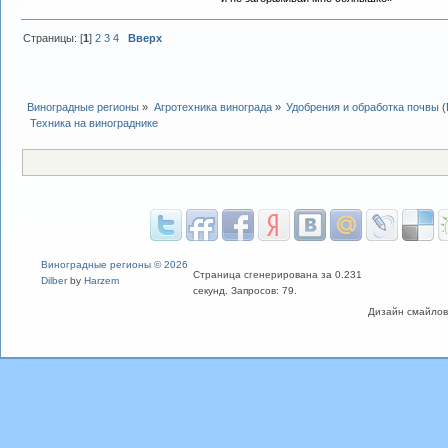
Страницы: [
1
]
2
3
4
Вверх
Виноградные регионы
»
Агротехника винограда
»
Удобрения и обработка почвы
(
 Техника на винограднике
Виноградные регионы © 2026
Страница сгенерирована за 0.231
Dilber
by
Harzem
секунд. Запросов: 79.
Дизайн смайлов "