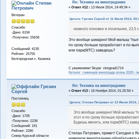
Re: Техника на винограднике
Степан
Петрович
«
Ответ #12 :
13 Июля 2014, 14:49:34 »
Ветеран
Цитата: Грезин Сергей от 11 Июля 2014, 00:
Спасибо
немного поновее и посильнее, 23,5 
-Дано: 6156
-Получено: 25636
Это вообще шикарно! Мой малыш "пыхти
по сроку больше проработает и по вы
Сообщений: 4235
или парк(МТС) заведешь?
Рейтинг: 25755
Белгородская с. Казанка
С уважением! Skype vinograd1714
Каталог саженцев винограда осень 2020 - ве
Re: Техника на винограднике
Грезин
Сергей
«
Ответ #13 :
16 Ноября 2014, 01:25:50 »
Постоялец
Цитата: Степан Петрович от 13 Июля 2014, 
Спасибо
Это вообще шикарно! Мой малыш "пы
-Дано: 1705
этот и по сроку больше проработае
-Получено: 2238
Будешь менять, или парк(МТС) зав
Сообщений: 191
Рейтинг: 2280
Степан Петрович, привет! Сегодня о Ян
Север Курской области
наверное виноградники обрабатывать в