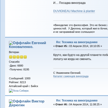
И.... Посадка винограда
DUVIGNEAU Machine à planter
«Виноделие это философия. Это не бизнес.
ценностей. У Диогена, который жил в бочке,
и не загораживай мне солнышко»
Re: Техника на винограднике
Евгений
Коноваленко.
«
Ответ #5 :
03 Апреля 2014, 18:10:05 »
Ветеран
Круто, как будто на другой планете поб
лопату ни когда не сменить.
Спасибо
-Дано: 6680
-Получено: 8195
С Уважением Евгений.
Каталог саженцев винограда
Сообщений: 1000
Рейтинг: 8213
Алтайский край г. Бийск
Re: Техника на винограднике
Виктор
Дерюгин
«
Ответ #6 :
04 Апреля 2014, 11:08:25 »