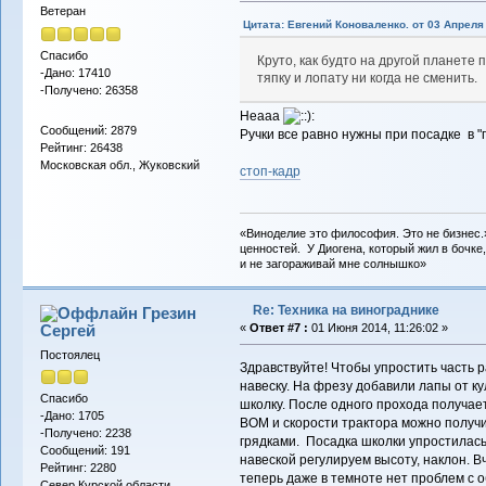
Ветеран
Цитата: Евгений Коноваленко. от 03 Апреля 
Спасибо
Круто, как будто на другой планете 
-Дано: 17410
тяпку и лопату ни когда не сменить.
-Получено: 26358
Неааа
Сообщений: 2879
Ручки все равно нужны при посадке в "г
Рейтинг: 26438
Московская обл., Жуковский
стоп-кадр
«Виноделие это философия. Это не бизнес.
ценностей. У Диогена, который жил в бочке,
и не загораживай мне солнышко»
Re: Техника на винограднике
Грезин
Сергей
«
Ответ #7 :
01 Июня 2014, 11:26:02 »
Постоялец
Здравствуйте! Чтобы упростить часть 
навеску. На фрезу добавили лапы от к
Спасибо
школку. После одного прохода получае
-Дано: 1705
ВОМ и скорости трактора можно получ
-Получено: 2238
грядками. Посадка школки упростилас
Сообщений: 191
навеской регулируем высоту, наклон. В
Рейтинг: 2280
теперь даже в темноте нет проблем с 
Север Курской области