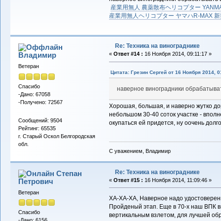
産業用無人 農薬散布ヘリコプター YANMAR
産業用無人ヘリコプター ヤマハR-MAX 
Re: Техника на винограднике
Владимиp
«
Ответ #14 :
16 Ноября 2014, 09:11:17 »
Ветеран
Цитата: Грезин Сергей от 16 Ноября 2014, 0
Спасибо
наверное виноградники обрабатыват
-Дано: 67058
-Получено: 72567
Хорошая, большая, и наверно жутко доро
небольшом 30-40 соток участке - вполн
Сообщений: 9504
окупаться ей придется, ну оочень долго
Рейтинг: 65535
г. Старый Оскол Белгородская
обл.
С уважением, Владимир
Re: Техника на винограднике
Степан
Петрович
«
Ответ #15 :
16 Ноября 2014, 11:09:46 »
Ветеран
ХА-ХА-ХА, Наверное надо удостоверени
Пройденый этап. Еще в 70-х наш ВПК в
Спасибо
вертикальным взлетом, для лучшей обр
-Дано: 6156