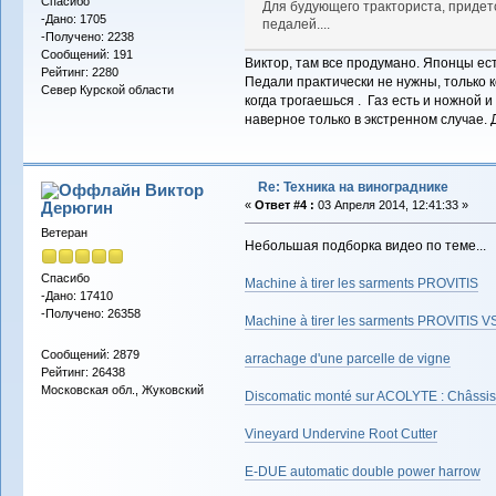
Спасибо
Для будующего тракториста, придет
-Дано: 1705
педалей....
-Получено: 2238
Сообщений: 191
Виктор, там все продумано. Японцы ест
Рейтинг: 2280
Педали практически не нужны, только 
Север Курской области
когда трогаешься . Газ есть и ножной и
наверное только в экстренном случае.
Re: Техника на винограднике
Виктор
Дерюгин
«
Ответ #4 :
03 Апреля 2014, 12:41:33 »
Ветеран
Небольшая подборка видео по теме...
Спасибо
Machine à tirer les sarments PROVITIS
-Дано: 17410
-Получено: 26358
Machine à tirer les sarments PROVITIS V
Сообщений: 2879
arrachage d'une parcelle de vigne
Рейтинг: 26438
Московская обл., Жуковский
Discomatic monté sur ACOLYTE : Châssis 
Vineyard Undervine Root Cutter
E-DUE automatic double power harrow