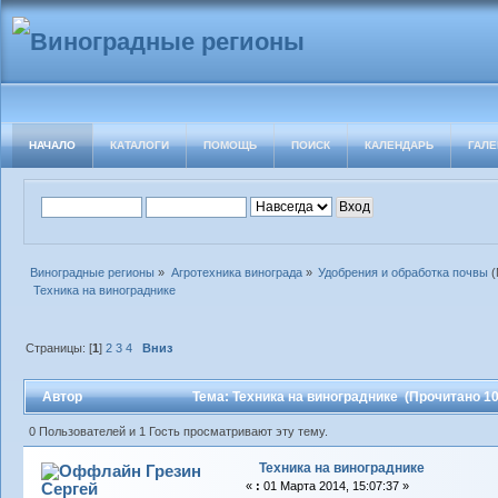
НАЧАЛО
КАТАЛОГИ
ПОМОЩЬ
ПОИСК
КАЛЕНДАРЬ
ГАЛЕ
Виноградные регионы
»
Агротехника винограда
»
Удобрения и обработка почвы
(
 Техника на винограднике
Страницы: [
1
]
2
3
4
Вниз
Автор
Тема: Техника на винограднике (Прочитано 10
0 Пользователей и 1 Гость просматривают эту тему.
Техника на винограднике
Грезин
Сергей
«
:
01 Марта 2014, 15:07:37 »