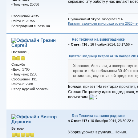
серьезно, эту работу у нас делают мо
-Получено: 25636
Сообщений: 4235
С уважением! Skype vinograd1714
Рейтинг: 25755
Каталог саженцев винограда осень 2020 - ве
Белгородская с. Казанка
Re: Техника на винограднике
Грезин
Сергей
«
Ответ #16 :
16 Ноября 2014, 18:17:56 »
Постоялец
Цитата: Владимир Петров от 16 Ноября 2014
Спасибо
Хорошая, большая, и наверно жутко д
-Дано: 1705
прокатит. На небольшом 30-40 соток
-Получено: 2238
стоимость, окупаться ей придется, ну
Сообщений: 191
Рейтинг: 2280
Володя, привет! На гектарах прокатит
Север Курской области
Степан Петровичу идею подкидываю, мо
посмотрим.
Re: Техника на винограднике
Виктор
Дерюгин
«
Ответ #17 :
10 Декабря 2014, 23:30:22 »
Ветеран
Уборка урожая в ручную... Ночью.