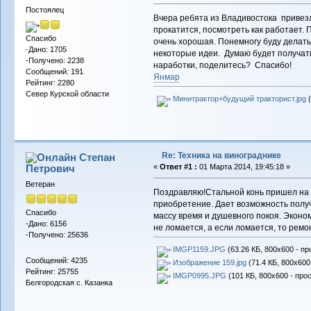
Постоялец
Вчера ребята из Владивостока привез
прокатится, посмотреть как работает.
Спасибо
очень хорошая. Понемногу буду делать
-Дано: 1705
некоторые идеи. Думаю будет получатьс
-Получено: 2238
наработки, поделитесь? Спасибо!
Сообщений: 191
Янмар
Рейтинг: 2280
Север Курской области
Минитрактор+будущий тракторист.jpg
(
Re: Техника на винограднике
Степан
Петрович
«
Ответ #1 :
01 Марта 2014, 19:45:18 »
Ветеран
Поздравляю!Стальной конь пришел на 
приобретение. Дает возможность получ
Спасибо
массу время и душевного покоя. Эконо
-Дано: 6156
не ломается, а если ломается, то ремо
-Получено: 25636
IMGP1159.JPG
(63.26 КБ, 800x600 - пр
Сообщений: 4235
Изображение 159.jpg
(71.4 КБ, 800x600
Рейтинг: 25755
IMGP0995.JPG
(101 КБ, 800x600 - про
Белгородская с. Казанка