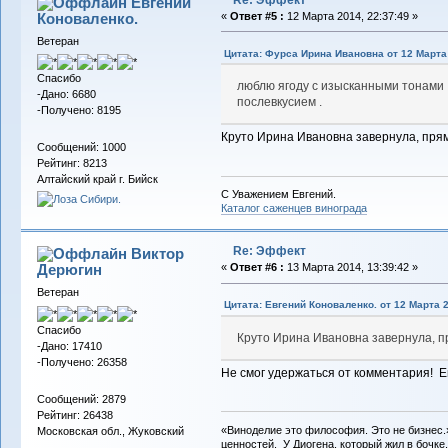
Евгений
Коноваленко.
«
Ответ #5 :
12 Марта 2014, 22:37:49 »
Ветеран
Цитата: Фурса Ирина Ивановна от 12 Марта 
Спасибо
люблю ягоду с изысканными тонами
-Дано: 6680
послевкусием .
-Получено: 8195
Круто Ирина Ивановна завернула, прям
Сообщений: 1000
Рейтинг: 8213
Алтайский край г. Бийск
С Уважением Евгений.
Каталог саженцев винограда
Re: Эффект
Виктор
Дерюгин
«
Ответ #6 :
13 Марта 2014, 13:39:42 »
Ветеран
Цитата: Евгений Коноваленко. от 12 Марта 2
Спасибо
Круто Ирина Ивановна завернула, пр
-Дано: 17410
-Получено: 26358
Не смог удержаться от комментария! 
Сообщений: 2879
Рейтинг: 26438
«Виноделие это философия. Это не бизнес.
Московская обл., Жуковский
ценностей. У Диогена, который жил в бочке,