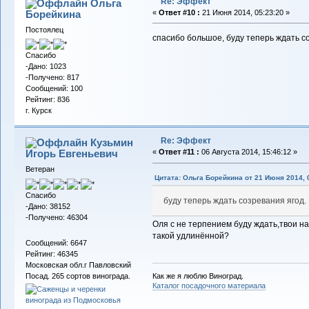
Re: Эффект
Ольга
Борейкина
«
Ответ #10 :
21 Июня 2014, 05:23:20 »
Постоялец
спасибо большое, буду теперь ждать с
Спасибо
-Дано: 1023
-Получено: 817
Сообщений: 100
Рейтинг: 836
г. Курск
Re: Эффект
Кузьмин
Игорь Евгеньевич
«
Ответ #11 :
06 Августа 2014, 15:46:12 »
Ветеран
Цитата: Ольга Борейкина от 21 Июня 2014, 
Спасибо
буду теперь ждать созревания ягод.
-Дано: 38152
-Получено: 46304
Оля с не терпением буду ждать,твои н
такой удлинённой?
Сообщений: 6647
Рейтинг: 46345
Московская обл.г Павловский
Как же я люблю Виноград.
Посад. 265 сортов винограда.
Каталог посадочного материала