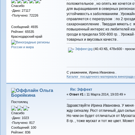
положительное , но опять же хочется о
Спасибо
для выращивания в северных регионах
-Дано: 27117
устойчивость к заболеваниям . Урожайн
-Получено: 72226
справляется с перегрузом : по 2 грозди
сахаронакопление . Твердая мякоть с 
Сообщений: 4935
повышенный интерес из любителей изыск
Рейтинг: 65535
грозди в пределах 500-800 гр. . Урожай
Краснодарский край
товарных и вкусовых качеств .
Эффект.jpg
(40.43 КБ, 478x600 - просм
С уважением, Ирина Ивановна .
Каталог посадочного материала винограда
Re: Эффект
Ольга
Борейкина
«
Ответ #1 :
11 Марта 2014, 19:03:49 »
Постоялец
Здравствуйте Ирина Ивановна. У меня 
жду сигналку. Рост отличный, дал силь
Спасибо
Но чем он будет отличаться от Муската
-Дано: 1023
8 гр. , тоже мускат и тот же цвет. Мож
-Получено: 817
Сообщений: 100
Рейтинг: 836