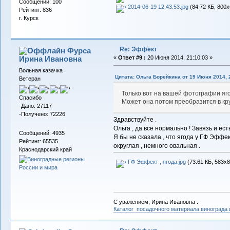
Сообщений: 100
2014-06-19 12.43.53.jpg
(84.72 КБ, 800x
Рейтинг: 836
г. Курск
Re: Эффект
Фурса
Ирина Ивановна
«
Ответ #9 :
20 Июня 2014, 21:10:03 »
Вольная казачка
Цитата: Ольга Борейкина от 19 Июня 2014, 
Ветеран
Только вот на вашей фотографии ягод
Спасибо
Может она потом преобразится в кр
-Дано: 27117
-Получено: 72226
Здравствуйте .
Ольга , да всё нормально ! Завязь и ест
Сообщений: 4935
Я бы не сказала , что ягода у ГФ Эффек
Рейтинг: 65535
округлая , немного овальная .
Краснодарский край
ГФ Эффект , ягода.jpg
(73.61 КБ, 583x8
С уважением, Ирина Ивановна .
Каталог посадочного материала винограда