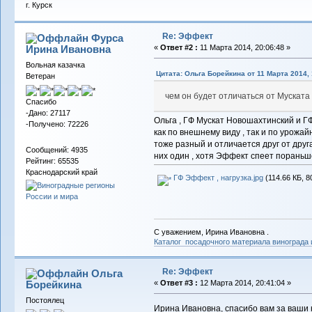
г. Курск
Re: Эффект
Фурса
Ирина Ивановна
«
Ответ #2 :
11 Марта 2014, 20:06:48 »
Вольная казачка
Цитата: Ольга Борейкина от 11 Марта 2014, 
Ветеран
чем он будет отличаться от Муската
Спасибо
-Дано: 27117
Ольга , ГФ Мускат Новошахтинский и 
-Получено: 72226
как по внешнему виду , так и по урожай
тоже разный и отличается друг от друга
Сообщений: 4935
них один , хотя Эффект спеет пораньше 
Рейтинг: 65535
Краснодарский край
ГФ Эффект , нагрузка.jpg
(114.66 КБ, 8
С уважением, Ирина Ивановна .
Каталог посадочного материала винограда
Re: Эффект
Ольга
Борейкина
«
Ответ #3 :
12 Марта 2014, 20:41:04 »
Постоялец
Ирина Ивановна, спасибо вам за ваши 