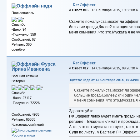
Re: Эффект
надя
«
Ответ #16 :
13 Сентября 2015, 19:33:08 »
Пользователь
Скажите пожалуйста,может ли эффект б
Спасибо
большие грозди,более2 кг и один челов
-Дано: 94
меня сомнения. что это.Муската я не чу
-Получено: 359
Сообщений: 67
Рейтинг: 360
оренбург
Re: Эффект
Фурса
Ирина Ивановна
«
Ответ #17 :
14 Сентября 2015, 09:26:30 »
Вольная казачка
Цитата: надя от 13 Сентября 2015, 19:33:08
Ветеран
Скажите пожалуйста,может ли эффект
Спасибо
большие грозди,более2 кг и один че
-Дано: 27117
у меня сомнения. что это.Муската я 
-Получено: 72226
Здравствуйте .
Сообщений: 4935
ГФ Эффект легко будет иметь грозди на
Рейтинг: 65535
регионе . Влажный климат и прохлада эт
Краснодарский край
А то , что нет муската во вкусе , так это
Судя по листу , у Вас таки ГФ Эффект.