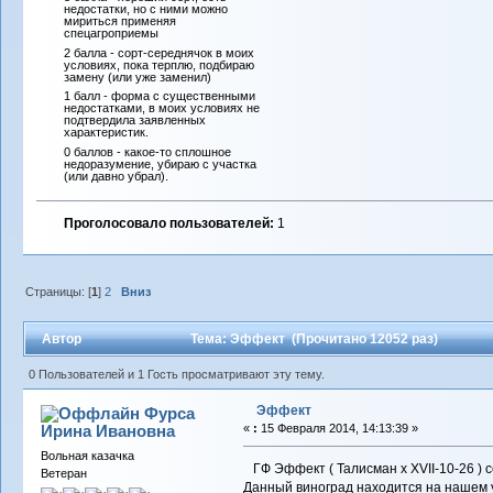
недостатки, но с ними можно
мириться применяя
спецагроприемы
2 балла - сорт-середнячок в моих
условиях, пока терплю, подбираю
замену (или уже заменил)
1 балл - форма с существенными
недостатками, в моих условиях не
подтвердила заявленных
характеристик.
0 баллов - какое-то сплошное
недоразумение, убираю с участка
(или давно убрал).
Проголосовало пользователей:
1
Страницы: [
1
]
2
Вниз
Автор
Тема: Эффект (Прочитано 12052 раз)
0 Пользователей и 1 Гость просматривают эту тему.
Эффект
Фурса
Ирина Ивановна
«
:
15 Февраля 2014, 14:13:39 »
Вольная казачка
ГФ Эффект ( Талисман х XVII-10-26 ) с
Ветеран
Данный виноград находится на нашем у