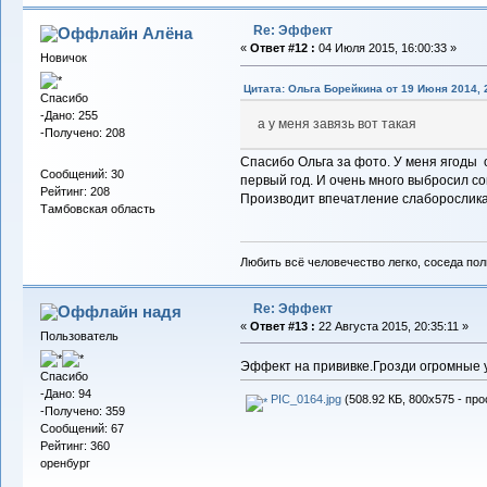
Re: Эффект
Алёна
«
Ответ #12 :
04 Июля 2015, 16:00:33 »
Новичок
Цитата: Ольга Борейкина от 19 Июня 2014, 
Спасибо
-Дано: 255
а у меня завязь вот такая
-Получено: 208
Спасибо Ольга за фото. У меня ягоды
Сообщений: 30
первый год. И очень много выбросил соц
Рейтинг: 208
Производит впечатление слаборослика
Тамбовская область
Любить всё человечество легко, соседа по
Re: Эффект
надя
«
Ответ #13 :
22 Августа 2015, 20:35:11 »
Пользователь
Эффект на прививке.Грозди огромные 
Спасибо
-Дано: 94
PIC_0164.jpg
(508.92 КБ, 800x575 - про
-Получено: 359
Сообщений: 67
Рейтинг: 360
оренбург