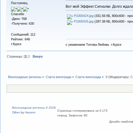
Постоялец
Вот мой Эффект.Сигналки. Долго ждала
Спасибо
P1000424.jpg
(331.56 КБ, 800x600 - пр
-Дано: 768
P1000425.jpg
(287.38 КБ, 800x600 - пр
-Получено: 630
Сообщений: 112
Рейтинг: 646
г.Курск
с уважением Титова Любовь г.Курск
Страницы: [
1
]
2
Вверх
Виноградные регионы
»
Сорта винограда
»
Сорта винограда
»
Э
(Модераторы:
С
Виноградные регионы © 2026
Страница сгенерирована за 0.173
Dilber
by
Harzem
секунд. Запросов: 80.
Дизайн смайлов "