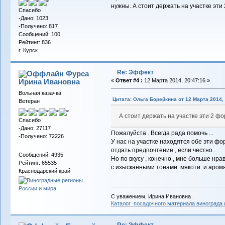
нужны. А стоит держать на участке эти
Спасибо
-Дано: 1023
-Получено: 817
Сообщений: 100
Рейтинг: 836
г. Курск
Re: Эффект
Фурса
Ирина Ивановна
«
Ответ #4 :
12 Марта 2014, 20:47:16 »
Вольная казачка
Цитата: Ольга Борейкина от 12 Марта 2014, 
Ветеран
А стоит держать на участке эти 2 ф
Спасибо
-Дано: 27117
Пожалуйста . Всегда рада помочь ...
-Получено: 72226
У нас на участке находятся обе эти фо
отдать предпочтение , если честно .
Сообщений: 4935
Но по вкусу , конечно , мне больше нр
Рейтинг: 65535
с изысканными тонами мякоти и арома
Краснодарский край
С уважением, Ирина Ивановна .
Каталог посадочного материала винограда
Re: Эффект