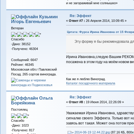
и не загораживай мне солнышко»
Re: Эффект
Кузьмин
Игорь Евгеньевич
«
Ответ #7 :
26 Апреля 2014, 10:09:45 »
Ветеран
Цитата: Фурса Ирина Ивановна от 15 Февра
Спасибо
Эту форму я бы рекомендовала для
-Дано: 38152
-Получено: 46304
Ирина Ивановна,следую Вашим РЕКО
Сообщений: 6647
посажена в этом году на моём новом в
Рейтинг: 46345
Московская обл.г Павловский
Посад. 265 сортов винограда.
Как же я люблю Виноград.
Каталог посадочного материала
Re: Эффект
Ольга
Борейкина
«
Ответ #8 :
19 Июня 2014, 22:26:09 »
Постоялец
Уважаемая Ирина Ивановна, здравствуй
сигналке своего Эффекта. Только вот н
Спасибо
завязь вот такая. Может она потом пре
-Дано: 1023
-Получено: 817
2014-06-19 12.44.22.jpg
(87.16 КБ, 800x