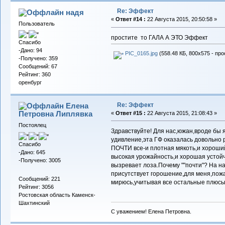
Re: Эффект
надя
«
Ответ #14 :
22 Августа 2015, 20:50:58 »
Пользователь
простите то ГАЛА А ЭТО Эффект
Спасибо
-Дано: 94
PIC_0165.jpg
(558.48 КБ, 800x575 - про
-Получено: 359
Сообщений: 67
Рейтинг: 360
оренбург
Re: Эффект
Елена
Петровна Липлявка
«
Ответ #15 :
22 Августа 2015, 21:08:43 »
Постоялец
Здравствуйте! Для нас,южан,вроде бы 
удивление,эта ГФ оказалась довольно 
Спасибо
ПОЧТИ все-и плотная мякоть,и хороший
-Дано: 645
высокая урожайность,и хорошая устойч
-Получено: 3005
вызревает лоза.Почему ""почти"? На 
присутствует горошение,для меня,пожа
Сообщений: 221
мирюсь,учитывая все остальные плюсы
Рейтинг: 3056
Ростовская область Каменск-
Шахтинский
С уважением! Елена Петровна.