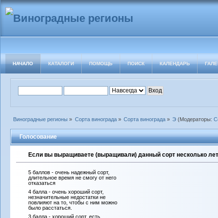
НАЧАЛО
КАТАЛОГИ
ПОМОЩЬ
ПОИСК
КАЛЕНДАРЬ
ГАЛЕ
Виноградные регионы
»
Сорта винограда
»
Сорта винограда
»
Э
(Модераторы:
С
Голосование
Если вы выращиваете (выращивали) данный сорт несколько лет 
5 баллов - очень надежный сорт,
длительное время не смогу от него
отказаться
4 балла - очень хороший сорт,
незначительные недостатки не
повлияют на то, чтобы с ним можно
было расстаться.
3 балла - хороший сорт, есть