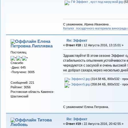
ГФ Эффект , куст под нагрузкой.jpg
(53
С уважением, Ирина Ивановна .
Каталог посадочного материала винограда
Re: Эффект
Елена
Петровна Липлявка
«
Ответ #18 :
12 Августа 2016, 13:15:01 »
Постоялец
Здравствуйте! В этом сезоне Эффект о
стабильность опыления,устойчивости 
Спасибо
чередуются с засухой и очень высокой
-Дано: 645
не добрал сахара,через несколько дне
-Получено: 3005
Эффект2.jpg
(314.58 КБ, 800x532 - про
Сообщений: 221
Эффект5.jpg
(358.84 КБ, 800x532 - про
Рейтинг: 3056
Ростовская область Каменск-
Шахтинский
С уважением! Елена Петровна.
Re: Эффект
Титова
Любовь
«
Ответ #19 :
22 Августа 2016, 20:42:55 »