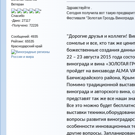
Ветеран
Здравствуйте .
Сегодня получила вот такую предвар
Спасибо
Фестиваля "Золотая Гроздь Винограда 
-Дано: 27117
-Получено: 72226
"Дорогие друзья и коллеги! Ви
Сообщений: 4935
Рейтинг: 65535
сомелье и все, кто так же цени
Краснодарский край
божественные создания данны
22 – 23 августа 2015 года сос
винограда и вина «ЗОЛОТАЯ Г
пройдет на винзаводе ALMA VA
Бахчисарайского района, Крым
Помимо традиционной выставк
винограда и авторского вина,
представят так же все наши з
Все это можно будет бесплатно
выставки техники,оборудовани
вопросы развития виноградарс
особенности инновационных те
другие вопросы. Запланирован