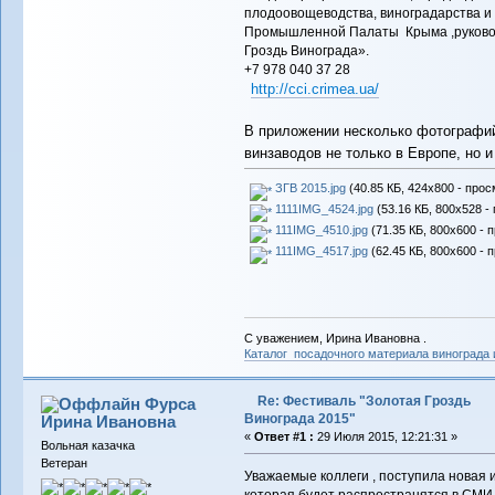
плодоовощеводства, виноградарства и
Промышленной Палаты Крыма ,руковод
Гроздь Винограда».
+7 978 040 37 28
http://cci.crimea.ua/
В приложении несколько фотограф
винзаводов не только в Европе, но и
ЗГВ 2015.jpg
(40.85 КБ, 424x800 - прос
1111IMG_4524.jpg
(53.16 КБ, 800x528 -
111IMG_4510.jpg
(71.35 КБ, 800x600 - 
111IMG_4517.jpg
(62.45 КБ, 800x600 - 
С уважением, Ирина Ивановна .
Каталог посадочного материала винограда
Re: Фестиваль "Золотая Гроздь
Фурса
Винограда 2015"
Ирина Ивановна
«
Ответ #1 :
29 Июля 2015, 12:21:31 »
Вольная казачка
Ветеран
Уважаемые коллеги , поступила новая