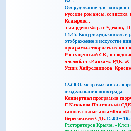
В.С.
Оборудование для микровин
Русские романсы, солистка
Кадырова ,
аккордеон Ферат Эдемов, 
14.45. Конурс художников и
отображение в искусстве ви
программа творческих колл
Растущенский СК , народны
ансамбли «Ильхам» РДК, «С
Усние Хайреддинова, Красн
15.00.Осмотр выставки совр
возделывания винограда
Концертная программа твор
Е.Казакова Почтовский СДК
танцевальные ансамбли «И
Береговский СДК.
15.00 – 16.
Рестораторов Крыма, «Клен