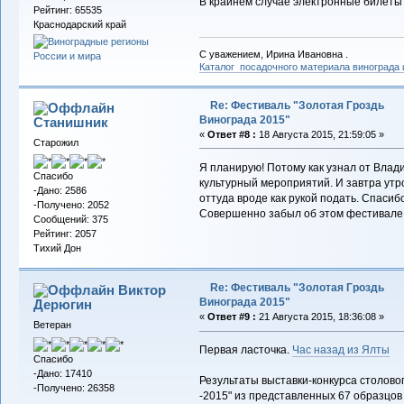
В крайнем случае электронные билеты 
Рейтинг: 65535
Краснодарский край
С уважением, Ирина Ивановна .
Каталог посадочного материала винограда
Re: Фестиваль "Золотая Гроздь
Винограда 2015"
Станишник
«
Ответ #8 :
18 Августа 2015, 21:59:05 »
Старожил
Я планирую! Потому как узнал от Вла
Спасибо
культурный мероприятий. И завтра утр
-Дано: 2586
оттуда вроде как рукой подать. Спасиб
-Получено: 2052
Совершенно забыл об этом фестивале
Сообщений: 375
Рейтинг: 2057
Тихий Дон
Re: Фестиваль "Золотая Гроздь
Виктор
Винограда 2015"
Дерюгин
«
Ответ #9 :
21 Августа 2015, 18:36:08 »
Ветеран
Первая ласточка.
Час назад из Ялты
Спасибо
-Дано: 17410
Результаты выставки-конкурса столовог
-Получено: 26358
-2015" из представленных 67 образцо