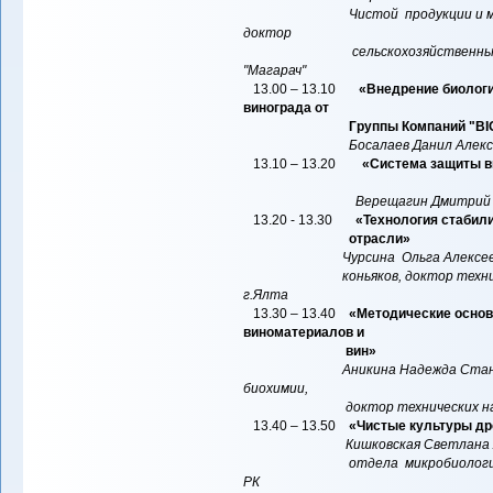
Чистой продукции и молекуля
доктор
сельскохозяйственных наук, 
"Магарач"
13.00 – 13.10
«Внедрение биологи
винограда от
Группы Компаний "BIO
Босалаев Данил Алекс
13.10 – 13.20
«Система защиты в
Верещагин Дмитрий 
13.20 - 13.30
«Технология стабил
отрасли»
Чурсина Ольга Алексее
коньяков, доктор технических
г.Ялта
13.30 – 13.40
«Методические основ
виноматериалов и
вин»
Аникина Надежда Стан
биохимии,
доктор технических наук, ГБУ
13.40 – 13.50
«Чистые культуры д
Кишковская Светлана 
отдела микробиологии, доктор
РК