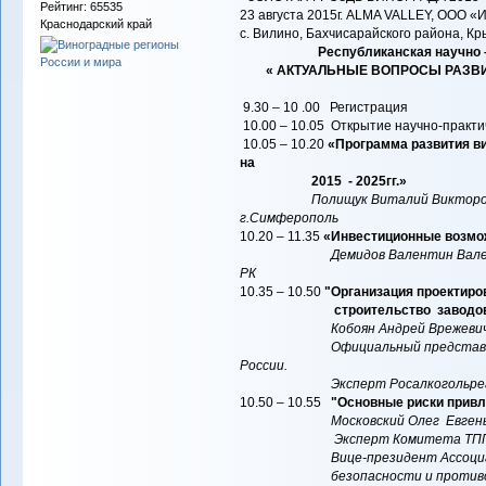
Рейтинг: 65535
23 августа 2015г. ALMA VALLEY, OOO «
Краснодарский край
с. Вилино, Бахчисарайского района, К
Республиканская научно 
« АКТУАЛЬНЫЕ ВОПРОСЫ РАЗВИТ
9.30 – 10 .00 Регистрация
10.00 – 10.05 Открытие научно-практ
10.05 – 10.20
«Программа развития в
на
2015 - 2025гг.»
Полищук Виталий Викторов
г.Симферополь
10.20 – 11.35
«Инвестиционные возмож
Демидов Валентин Вале
РК
10.35 – 10.50
"Организация проектиро
строительство заводов для вы
Кобоян Андрей Врежеви
Официальный представитель ком
России.
Эксперт Росалкогольрегулир
10.50 – 10.55
"Основные риски привл
Московский Олег Евген
Эксперт Комитета ТПП РФ 
Вице-президент Ассоциации ор
безопасности и противодейст