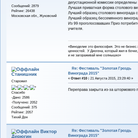
дегустационной комиссии определены 
Сообщений: 2879
Лучшая приватная форма столового в
Рейтинг: 26438
Лучший образец столового винограда с
Московская обл., Жуковский
Лучший образец бессемянного виногр
Из 99 проголосовавших Приз потребит
учителя.
«Виноделие это философия. Это не бизнес.
ценностей. У Диогена, который жил в бочке,
и не загораживай мне солнышко»
Re: Фестиваль "Золотая Гроздь
Винограда 2015"
Станишник
«
Ответ #10 :
21 Августа 2015, 23:29:40 »
Старожил
Переправа закрыта из-за штормового 
Спасибо
-Дано: 2586
-Получено: 2052
Сообщений: 375
Рейтинг: 2057
Тихий Дон
Re: Фестиваль "Золотая Гроздь
Виктор
Винограда 2015"
Дерюгин