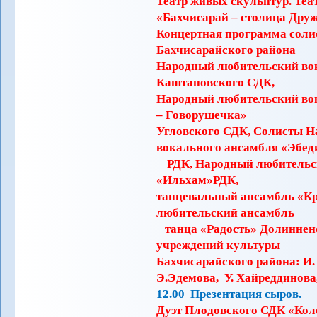
Театр живых скульптур. Теат
«Бахчисарай – столица Дру
Концертная программа соли
Бахчисарайского района
Народный любительский во
Каштановского СДК,
Народный любительский во
– Говорушечка»
Угловского СДК, Солисты Н
вокального ансамбля «Эбед
РДК, Народный любитель
«Ильхам»РДК,
танцевальный ансамбль «
любительский ансамбль
танца «Радость» Долиннен
учреждений культуры
Бахчисарайского района: И.
Э.Эдемова, У. Хайреддинова
12.00 Презентация сыров.
Дуэт Плодовского СДК «Кол