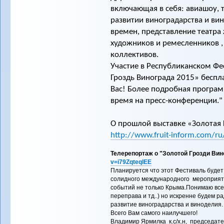
включающая в себя: авиашоу, 
развитии виноградарства и ви
времен, представление театра 
художников и ремесленников ,
коллективов.
Участие в Республиканском Фе
Гроздь Винограда 2015» беспл
Вас! Более подробная програ
время на пресс-конференции."
О прошлой выставке «Золотая 
http://www.fruit-inform.com/
Телерепортаж о "Золотой Грозди Ви
v=i79ZqteqlEE
Планируется что этот Фестиваль буде
солидного международного мероприяти
событий не только Крыма.Понимаю все
переправа и тд..) но искренне будем ра
развитие виноградарства и виноделия.
Всего Вам самого наилучшего!
Владимир Ярмилка
к.с/х.н, председа