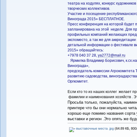
театра на ходулях, конкурс художников
творческих коллективов.
Участие и посещение республиканского
Винограда 2015» БЕСПЛАТНОЕ.
Пресс конференция на которой будет 
запланирована на этой неделе. Для п
профильных компаний желающих предс
экспоместо, а так же для аккредитаци
детальной информации о фестивале ви
2015» обращайтесь:
+7978 040 37 28,
ya2772@mail.ru
Ярмилка Владимир Борисович, к.сх.нау
Винограда»,
председатель комиссии Агрокомитета
развитию садоводства, виноградарства
Оргкомитет.
Если кто то из наших коллег желает пр
фамилии и наименования хозяйств . Эт
Просьба только, пожалуйста, наимен
принтере что бы они нормально чита
хорошо еще помимо названия сорта 
выставки и регион .Это опять же бу
выставочные места .jpg
(64.89 КБ, 800