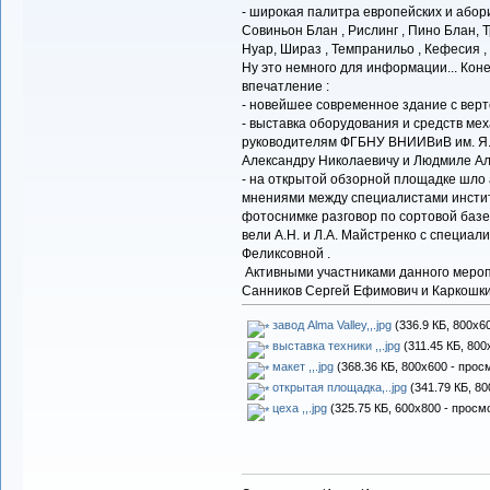
- широкая палитра европейских и абор
Совиньон Блан , Рислинг , Пино Блан, 
Нуар, Шираз , Темпранильо , Кефесия , 
Ну это немного для информации... Кон
впечатление :
- новейшее современное здание с верт
- выставка оборудования и средств ме
руководителям ФГБНУ ВНИИВиВ им. Я.И
Александру Николаевичу и Людмиле Ал
- на открытой обзорной площадке шло 
мнениями между специалистами институ
фотоснимке разговор по сортовой базе
вели А.Н. и Л.А. Майстренко с специа
Феликсовной .
Активными участниками данного мероп
Санников Сергей Ефимович и Каркошки
завод Alma Valley,,.jpg
(336.9 КБ, 800x6
выставка техники ,,.jpg
(311.45 КБ, 800
макет ,,.jpg
(368.36 КБ, 800x600 - прос
открытая площадка,..jpg
(341.79 КБ, 80
цеха ,,.jpg
(325.75 КБ, 600x800 - просм