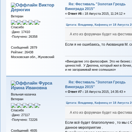
Re: Фестиваль "Золотая Гроздь
Виктор
Винограда 2015"
Дерюгин
«
Ответ #6 :
18 Августа 2015, 11:24:12 »
Ветеран
Цитата: Владимир, Кафинец от 18 Августа 2
Спасибо
-Дано: 17410
А кто из форумчан будет на фестив
-Получено: 26358
Если я не ошибаюсь, то Акованцев М. с
Сообщений: 2879
Рейтинг: 26438
Московская обл., Жуковский
«Виноделие это философия. Это не бизнес.
ценностей. У Диогена, который жил в бочке,
и не загораживай мне солнышко»
Re: Фестиваль "Золотая Гроздь
Фурса
Винограда 2015"
Ирина Ивановна
«
Ответ #7 :
18 Августа 2015, 14:35:43 »
Вольная казачка
Ветеран
Цитата: Владимир, Кафинец от 18 Августа 2
Спасибо
А кто из форумчан будет на фестив
-Дано: 27117
-Получено: 72226
Если всё будет благополучно , то мы с
данное мероприятие .
Сообщений: 4935