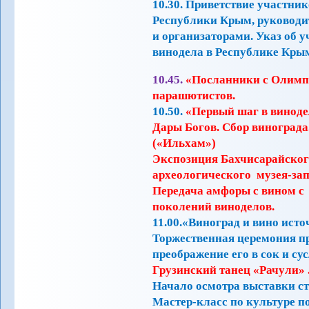
10.30. Приветствие участни
Республики Крым, руководи
и организаторами.
Указ об у
винодела в Республике Кры
10.45.
«Посланники с Олимп
парашютистов.
10.50.
«Первый шаг в виноде
Дары Богов. Сбор винограда
(«Ильхам»)
Экспозиция Бахчисарайског
археологического музея-зап
Передача амфоры с вином с 
поколений виноделов.
11.00.«Виноград и вино ист
Торжественная церемония п
преображение его в сок и су
Грузинский танец «Рачули
Начало осмотра выставки ст
Мастер-класс по культуре по