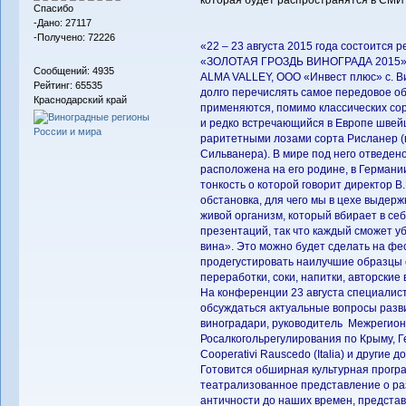
которая будет распространятся в СМИ 
Спасибо
-Дано: 27117
-Получено: 72226
«22 – 23 августа 2015 года состоится 
«ЗОЛОТАЯ ГРОЗДЬ ВИНОГРАДА 2015», 
Сообщений: 4935
ALMA VALLEY, OOO «Инвест плюс» с. В
Рейтинг: 65535
долго перечислять самое передовое об
Краснодарский край
применяются, помимо классических со
и редко встречающийся в Европе швейц
раритетными лозами сорта Рисланер (в
Сильванера). В мире под него отведено
расположена на его родине, в Германи
тонкость о которой говорит директор В
обстановка, для чего мы в цехе выдерж
живой организм, который вбирает в себя
презентаций, так что каждый сможет уб
вина». Это можно будет сделать на фес
продегустировать наилучшие образцы с
переработки, соки, напитки, авторские
На конференции 23 августа специалис
обсуждаться актуальные вопросы разв
виноградари, руководитель Межрегион
Росалкогольрегулирования по Крыму, 
Cooperativi Rauscedo (Italia) и другие
Готовится обширная культурная прогр
театрализованное представление о ра
античности до наших времен, представ