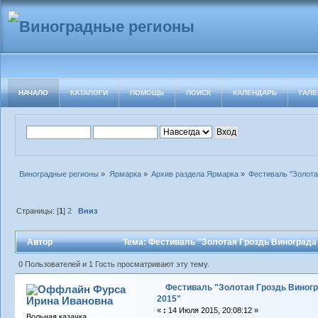
НАЧАЛО
КАТАЛОГИ
ПОМОЩЬ
ПОИСК
КАЛЕНДАРЬ
ГАЛЕ
Виноградные регионы
»
Ярмарка
»
Архив раздела Ярмарка
»
Фестиваль "Золота
Страницы: [
1
]
2
Вниз
Автор
Тема: Фестиваль "Золотая Гроздь Винограда 
0 Пользователей и 1 Гость просматривают эту тему.
Фестиваль "Золотая Гроздь Виног
Фурса
2015"
Ирина Ивановна
«
:
14 Июля 2015, 20:08:12 »
Вольная казачка