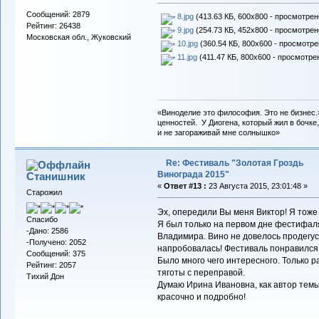
Сообщений: 2879
8.jpg
(413.63 КБ, 600x800 - просмотрено
Рейтинг: 26438
9.jpg
(254.73 КБ, 452x800 - просмотрено
Московская обл., Жуковский
10.jpg
(360.54 КБ, 800x600 - просмотре
11.jpg
(411.47 КБ, 800x600 - просмотрен
«Виноделие это философия. Это не бизнес.
ценностей. У Диогена, который жил в бочке,
и не загораживай мне солнышко»
Re: Фестиваль "Золотая Гроздь
Винограда 2015"
Станишник
«
Ответ #13 :
23 Августа 2015, 23:01:48 »
Старожил
Эх, опередили Вы меня Виктор! Я тоже 
Спасибо
Я был только на первом дне фестифаля
-Дано: 2586
Владимира. Вино не довелось продегус
-Получено: 2052
напробовалась! Фестиваль понравился!
Сообщений: 375
Было много чего интересного. Только р
Рейтинг: 2057
тяготы с переправой.
Тихий Дон
Думаю Ирина Ивановна, как автор темы
красочно и подробно!