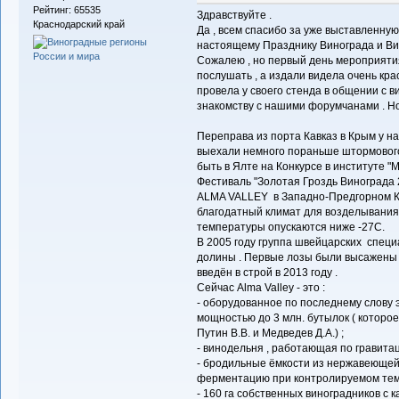
Рейтинг: 65535
Здравствуйте .
Краснодарский край
Да , всем спасибо за уже выставленн
настоящему Празднику Винограда и Вин
Сожалею , но первый день мероприятия
послушать , а издали видела очень кра
провела у своего стенда в общении с 
знакомству с нашими форумчанами . Но 
Переправа из порта Кавказ в Крым у н
выехали немного пораньше штормового 
быть в Ялте на Конкурсе в институте "Ма
Фестиваль "Золотая Гроздь Винограда
ALMA VALLEY в Западно-Предгорном Кры
благодатный климат для возделывания ви
температуры опускаются ниже -27С.
В 2005 году группа швейцарских спец
долины . Первые лозы были высажены в
введён в строй в 2013 году .
Сейчас Alma Valley - это :
- оборудованное по последнему слову 
мощностью до 3 млн. бутылок ( которо
Путин В.В. и Медведев Д.А.) ;
- винодельня , работающая по гравита
- бродильные ёмкости из нержавеющей
ферментацию при контролируемом тем
- 160 га собственных виноградников с