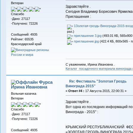
Ветеран
Здравствуйте .
Сегодня Владимир Борисович Ярмилка 
Спасибо
Приглашения :
-Дано: 27117
-Получено: 72226
1Золотая-гроздь-Винограда-2015-вход
раз.)
Сообщений: 4935
приглашение 3.jpg
(493.01 КБ, 565x800
Рейтинг: 65535
приглашение.jpg
(422.4 КБ, 800x565 - 
Краснодарский край
С уважением, Ирина Ивановна .
Каталог посадочного материала винограда
Re: Фестиваль "Золотая Гроздь
Фурса
Винограда 2015"
Ирина Ивановна
«
Ответ #4 :
17 Августа 2015, 22:00:31 »
Вольная казачка
Ветеран
Здравствуйте .
Вот одна из последних информаций по
Спасибо
Винограда - 2015" :
-Дано: 27117
-Получено: 72226
КРЫМСКИЙ РЕСПУБЛИКАНСКИЙ ФЕ
Сообщений: 4935
«ЗОЛОТАЯ ГРОЗДЬ ВИНОГРАДА 2015