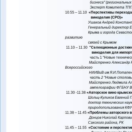
бизнеса" (региональных торг
Эксперт Комитета ТПП РФ 
10.55 – 11.10
«Перспективы перехода
виноделия (СРО)»
Ушаков Андрей Констант
Генеральный директор Единого
Крыма и города Севастополя. 
развитию
связей с Крымом
11.10 – 11.30
"Селекционные достиже
виноделия для импортоза
часть 1 "Новые технические с
Майстренко Александр 
Всероссийского
НИИВиВ им Я.И.Потапен
часть 2 "Новые столовые и бе
Майстренко Людмила Алексеевн
ампелографии ФГБНУ Всеросси
11.30 -11.38
«Авторское вино крымск
Шольц-Куликов Евгений 
доктор технических наук, проф
природопользования КФУ им.
11.38 – 11.45
«Проблемы авторского 
Донцов Николай Карпови
Сакского района, РК
11.45 – 11.55
«Состояние и перспекти