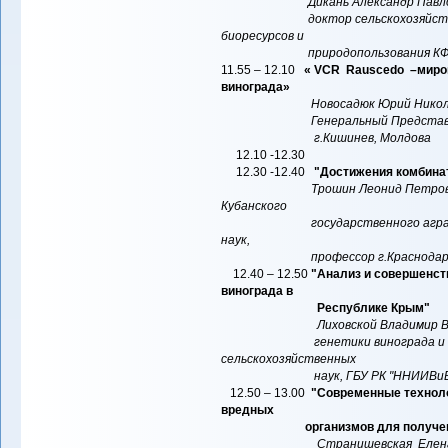
Дикань Александр Павл
доктор сельскохозяйственных
биоресурсов и
природопользования КФУ им.
11.55 – 12.10
« VCR Rauscedo –миро
винограда»
Новосадюк Юрий Никола
Генеральный Представитель Viv
г.Кишинев, Молдова
12.10 -12.3
12.30 -12.40
"Достижения комбинат
Трошин Леонид Петрови
Кубанского
государственного аграрного у
наук,
профессор г.Краснода
12.40 – 12.50
"Анализ и совершенст
винограда в
Республике Крым"
Лиховской Владимир В
генетики винограда и ампе
сельскохозяйственных
наук, ГБУ РК "ННИИВиВ "Ма
12.50 – 13.00
"Современные техноло
вредных
организмов для получения эко
Странишевская Елена