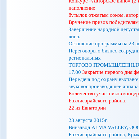
Конкурс «Авторское вино» (2 
наполнение
бутылок отжатым соком, автор
Вручение призов победителям
Завершение народной дегуста
вина.
Оглашение программы на 23 ав
Переговоры о бизнес сотрудни
региональных
ТОРГОВО ПРОМЫШЛЕННЫХ
17.00
Закрытие первого дня ф
Передача под охрану выставоч
звуковоспроизводящей аппар
Количество участников концер
Бахчисарайского района.
22 из Евпатории
23 августа 2015г.
Винзавод ALMA VALLEY, OOO 
Бахчисарайского района, Кры