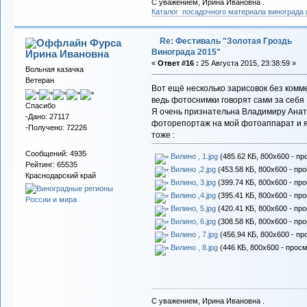
С уважением, Ирина Ивановна .
Каталог посадочного материала винограда
Re: Фестиваль "Золотая Гроздь
Фурса
Винограда 2015"
Ирина Ивановна
«
Ответ #16 :
25 Августа 2015, 23:38:59 »
Вольная казачка
Ветеран
Вот ещё несколько зарисовок без комм
ведь фотоснимки говорят сами за себя .
Спасибо
Я очень признательна Владимиру Анатол
-Дано: 27117
фоторепортаж на мой фотоаппарат и я
-Получено: 72226
тоже :
Сообщений: 4935
Вилино , 1.jpg
(485.62 КБ, 800x600 - пр
Рейтинг: 65535
Вилино ,2.jpg
(453.58 КБ, 800x600 - пр
Краснодарский край
Вилино, 3.jpg
(399.74 КБ, 800x600 - пр
Вилино ,4.jpg
(395.41 КБ, 800x600 - пр
Вилино, 5.jpg
(420.41 КБ, 800x600 - пр
Вилино, 6.jpg
(308.58 КБ, 800x600 - пр
Вилино , 7.jpg
(456.94 КБ, 800x600 - пр
Вилино , 8.jpg
(446 КБ, 800x600 - просм
С уважением, Ирина Ивановна .