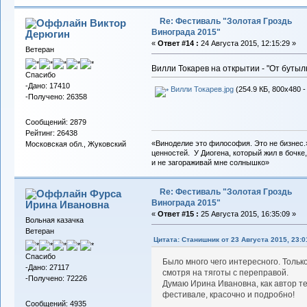
Re: Фестиваль "Золотая Гроздь
Виктор
Винограда 2015"
Дерюгин
«
Ответ #14 :
24 Августа 2015, 12:15:29 »
Ветеран
Вилли Токарев на открытии - "От бутылки
Спасибо
-Дано: 17410
Вилли Токарев.jpg
(254.9 КБ, 800x480 -
-Получено: 26358
Сообщений: 2879
Рейтинг: 26438
«Виноделие это философия. Это не бизнес.
Московская обл., Жуковский
ценностей. У Диогена, который жил в бочке,
и не загораживай мне солнышко»
Re: Фестиваль "Золотая Гроздь
Фурса
Винограда 2015"
Ирина Ивановна
«
Ответ #15 :
25 Августа 2015, 16:35:09 »
Вольная казачка
Ветеран
Цитата: Станишник от 23 Августа 2015, 23:0
Спасибо
Было много чего интересного. Тольк
-Дано: 27117
смотря на тяготы с переправой.
-Получено: 72226
Думаю Ирина Ивановна, как автор те
фестивале, красочно и подробно!
Сообщений: 4935