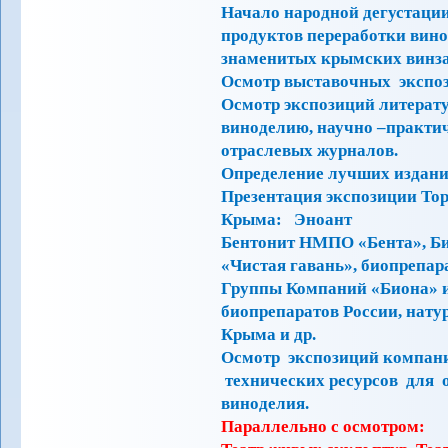
Начало народной дегустации
продуктов переработки вино
знаменитых крымских винза
Осмотр выставочных эксп
Осмотр экспозиций литерату
виноделию, научно –практич
отраслевых журналов.
Определение лучших издани
Презентация экспозиции То
Крыма: Эноант
Бентонит НМПО «Бента», Б
«Чистая гавань», биопрепар
Группы Компаний «Биона» и
биопрепаратов России, нату
Крыма и др.
Осмотр экспозиций компан
технических ресурсов для о
виноделия.
Параллельно с осмотром: