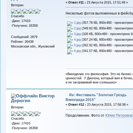
«
Ответ #11 :
23 Августа 2015, 17:51:49 »
Ветеран
Несколько фоток выложенных в фейсбу
Спасибо
-Дано: 17410
1.jpg
(357.78 КБ, 800x480 - просмотрено
-Получено: 26358
2.jpg
(349.92 КБ, 800x480 - просмотрено
3.jpg
(326 КБ, 800x480 - просмотрено 6
Сообщений: 2879
4.jpg
(307.24 КБ, 800x480 - просмотрено
Рейтинг: 26438
5.jpg
(262.92 КБ, 800x480 - просмотрено
Московская обл., Жуковский
6.jpg
(341.57 КБ, 800x480 - просмотрено
«Виноделие это философия. Это не бизнес.
ценностей. У Диогена, который жил в бочке,
и не загораживай мне солнышко»
Re: Фестиваль "Золотая Гроздь
Виктор
Винограда 2015"
Дерюгин
«
Ответ #12 :
23 Августа 2015, 17:58:38 »
Ветеран
Продолжение. Фото от
Юлии Петровск
Спасибо
-Дано: 17410
-Получено: 26358