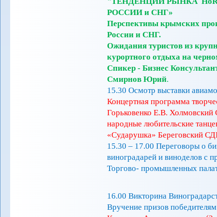
"ТЕНДЕНЦИИ РЫНКА НоR
РОССИИ и СНГ»
Перспективы крымских прои
России и СНГ.
Ожидания туристов из крупн
курортного отдыха на черно
Спикер - Бизнес Консульта
Смирнов Юрий
.
15.30 Осмотр выставки авиам
Концертная программа творчес
Горьковенко Е.В. Холмовский
народные любительские танце
«Сударушка» Береговский СД
15.30 – 17.00 Переговоры о б
виноградарей и виноделов с 
Торгово- промышленных палат
16.00 Викторина Виноградарст
Вручение призов победителям