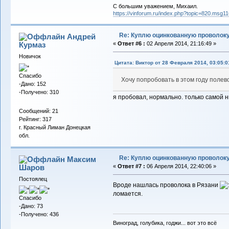
С большим уважением, Михаил.
https://vinforum.ru/index.php?topic=820.msg
Re: Куплю оцинкованную проволок
Андрей
Курмаз
«
Ответ #6 :
02 Апреля 2014, 21:16:49 »
Новичок
Цитата: Виктор от 28 Февраля 2014, 03:05:0
Спасибо
Хочу попробовать в этом году полев
-Дано: 152
-Получено: 310
я пробовал, нормально. только самой н
Сообщений: 21
Рейтинг: 317
г. Красный Лиман Донецкая
обл.
Re: Куплю оцинкованную проволок
Максим
Шаров
«
Ответ #7 :
06 Апреля 2014, 22:40:06 »
Постоялец
Вроде нашлась проволока в Рязани
ломается.
Спасибо
-Дано: 73
-Получено: 436
Виноград, голубика, годжи... вот это всё