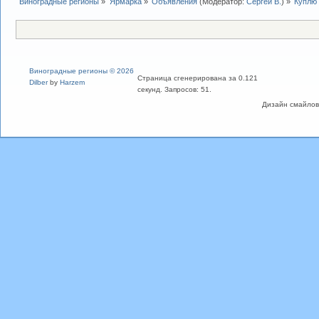
Виноградные регионы
»
Ярмарка
»
Объявления
(Модератор:
Сергей В.
) »
Куплю
Виноградные регионы © 2026
Страница сгенерирована за 0.121
Dilber
by
Harzem
секунд. Запросов: 51.
Дизайн смайлов "