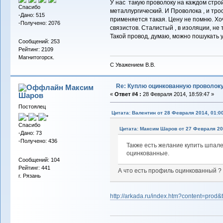
У нас такую проволоку на каждом стро
Спасибо
металлургический. И Проволока , и трос
-Дано: 515
применяется такая. Цену не помню. Хо
-Получено: 2076
связистов. Сталистый , в изоляции, не
Такой провод, думаю, можно пошукать у
Сообщений: 253
Рейтинг: 2109
Магнитогорск.
С Уважением В.В.
Re: Куплю оцинкованную проволок
Максим
Шаров
«
Ответ #4 :
28 Февраля 2014, 18:59:47 »
Постоялец
Цитата: Валентин от 28 Февраля 2014, 01:0
Спасибо
Цитата: Максим Шаров от 27 Февраля 20
-Дано: 73
-Получено: 436
Также есть желание купить шпа
оцинкованные.
Сообщений: 104
Рейтинг: 441
А что есть профиль оцинкованный ?
г. Рязань
http://arkada.ru/index.htm?content=prod&