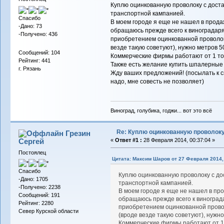
Куплю оцинкованную проволоку с достав
транспортной кампанией.
Спасибо
В моем городе я еще не нашел в прода
-Дано: 73
обращаюсь прежде всего к виноградаря
-Получено: 436
приобретением оцинкованной проволок
везде такую советуют), нужно метров 5
Сообщений: 104
Коммерческие фирмы работают от 1 тон
Рейтинг: 441
Также есть желание купить шпалерны
г. Рязань
Жду ваших предложений! (посылать к с
надо, мне совесть не позволяет)
Виноград, голубика, годжи... вот это всё
Re: Куплю оцинкованную проволок
Грезин
Сергей
«
Ответ #1 :
28 Февраля 2014, 00:37:04 »
Постоялец
Цитата: Максим Шаров от 27 Февраля 2014, 
Спасибо
Куплю оцинкованную проволоку с дос
-Дано: 1705
транспортной кампанией.
-Получено: 2238
В моем городе я еще не нашел в пр
Сообщений: 191
обращаюсь прежде всего к виноград
Рейтинг: 2280
приобретением оцинкованной прово
Север Курской области
(вроде везде такую советуют), нужно
Коммерческие фирмы работают от 1 т