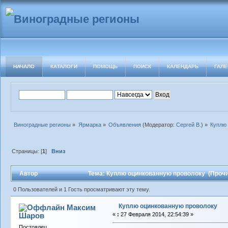
НАЧАЛО
КАТАЛОГИ
ПОМОЩЬ
ПОИСК
КАЛЕНДАРЬ
ГАЛЕ
Виноградные регионы
»
Ярмарка
»
Объявления
(Модератор:
Сергей В.
) »
Куплю
Страницы: [
1
]
Вниз
Автор
Тема: Куплю оцинкованную проволоку (Прочи
0 Пользователей и 1 Гость просматривают эту тему.
Куплю оцинкованную проволоку
Максим
Шаров
«
:
27 Февраля 2014, 22:54:39 »
Постоялец