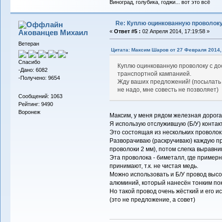
Виноград, голубика, годжи... вот это всё
Re: Куплю оцинкованную проволок
Акованцев Михаил
«
Ответ #5 :
02 Апреля 2014, 17:19:58 »
Ветеран
Цитата: Максим Шаров от 27 Февраля 2014, 
Спасибо
Куплю оцинкованную проволоку с дос
-Дано: 6082
транспортной кампанией.
-Получено: 9654
Жду ваших предложений! (посылать 
не надо, мне совесть не позволяет)
Сообщений: 1063
Рейтинг: 9490
Воронеж
Максим, у меня рядом железная дорога
Я использую отслужившую (Б/У) контак
Это состоящая из нескольких проволок
Разворачиваю (раскручиваю) каждую пр
проволоки 2 мм), потом слегка выравни
Эта проволока - биметалл, где примерн
принимают, т.к. не чистая медь.
Можно использовать и Б/У провод высок
алюминий, который нанесён тонким по
Но такой провод очень жёсткий и его 
(это не предложение, а совет)