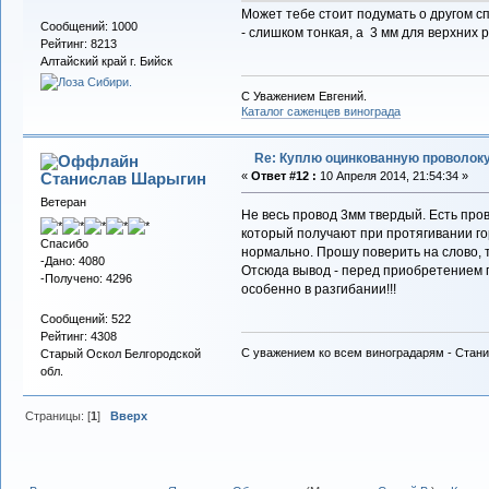
Может тебе стоит подумать о другом с
Сообщений: 1000
- слишком тонкая, а 3 мм для верхних р
Рейтинг: 8213
Алтайский край г. Бийск
С Уважением Евгений.
Каталог саженцев винограда
Re: Куплю оцинкованную проволок
Станислав Шарыгин
«
Ответ #12 :
10 Апреля 2014, 21:54:34 »
Ветеран
Не весь провод 3мм твердый. Есть пров
который получают при протягивании го
Спасибо
нормально. Прошу поверить на слово, т
-Дано: 4080
Отсюда вывод - перед приобретением п
-Получено: 4296
особенно в разгибании!!!
Сообщений: 522
Рейтинг: 4308
С уважением ко всем виноградарям - Стани
Старый Оскол Белгородской
обл.
Страницы: [
1
]
Вверх