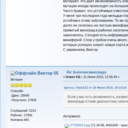
мутируют, что дает им возможность ос
мутации иногда происходят на большом
Часто бывает, что устойчивые к местно
У меня три последних года мильдью по
устойчив к этому заболеванию. То же 
долго не селилась на листьях винифе
привитый виноград в районах заселенн
закончилось. Сегодня есть информация,
виниферой. Спор у грибов очень много,
которые успешно освоят новые сорта и
С уважением, Виктор.
Re: Болезни винограда
Виктор 55
«
Ответ #11 :
11 Июня 2015, 12:55:29 »
Ветеран
Цитата: Vlad-212 от 10 Июня 2015, 10:14:24
Спасибо
-Дано: 20049
Если у вас есть возможность, разм
-Получено: 27939
винограде в теме диагностика забо
Сообщений: 5224
Рейтинг: 27956
Антракноз.
Коломна МО
P7300014.jpg
(71.34 КБ, 800x600 - прос