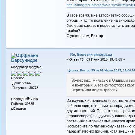
И во-вторых. А вот фитофтороз картоф
http://vinograd.info/spravka/slovar/mildyu.
В свое время, мне авторитетно сообщи
огурцы, и тд, то появление на виногра
бахчевые сажать я перестал, а с антра
грабли?
С уважением, Виктор.
Re: Болезни винограда
Барсунидзе
«
Ответ #3 :
09 Июня 2015, 19:41:05 »
Модератор форума
Цитата: Виктор 55 от 09 Июня 2015, 18:00:0
Спасибо
Во-первых. Мильдью и Оидимум вы
-Дано: 38066
И во-вторых. А вот фитофтороз кар
-Получено: 39773
Верить или искать грабли?
Сообщений: 7499
Из научных источников известно, что 
Рейтинг: 39885
заболевания, которыми виноград может 
г.Саратов
других растений. Про антракноз речь 
пероноспороз) но, думаю, у винограда
растениях антракноз вызывается други
Посмотрите по латинскому названию, 
паразитических грибков, хотя внешние