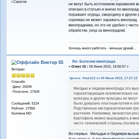
г.Саратов
не могут быть источником заражения в
описано в статьях и книгах по виногра
поражают огурцы, смородину и другие 
сорняках не может заражать виноград
виноградника, но это не удобно с чист
обработки, уход за виноградом).
Хочешь много работать - меньше думай...
Re: Болезни винограда
Виктор 55
«
Ответ #2 :
09 Июня 2015, 18:00:07 »
Ветеран
Цитата: Vlad-212 от 09 Июня 2015, 17:27:12
Спасибо
-Дано: 20049
Милдью и оидиум винограда это вы
-Получено: 27939
паразитирующие исключительно на в
культуры и другие культуры не могу
было доказано опытным путем и опис
Сообщений: 5224
Родственные им паразитические гри
Рейтинг: 27956
растения. Например, мучнистая роса
Коломна МО
Картофель можно выращивать в межд
чисто технической стороны (полив к
Во-первых. Мильдью и Оидимум вызыв