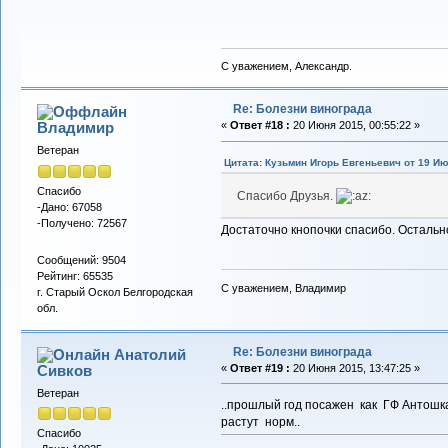
С уважением, Александр.
Re: Болезни винограда
Владимиp
«
Ответ #18 :
20 Июня 2015, 00:55:22 »
Ветеран
Цитата: Кузьмин Игорь Евгеньевич от 19 Ию
Спасибо
Спасибо Друзья.
-Дано: 67058
-Получено: 72567
Достаточно кнопочки спасибо. Осталь
Сообщений: 9504
Рейтинг: 65535
С уважением, Владимир
г. Старый Оскол Белгородская
обл.
Re: Болезни винограда
Анатолий
Сивков
«
Ответ #19 :
20 Июня 2015, 13:47:25 »
Ветеран
..прошлый год посажен как ГФ Антошка..
растут норм..
Спасибо