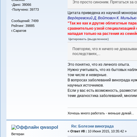
Это просто синоним. Прятаться за 
-Дано: 38066
-Получено: 39773
Цитата приведена из научной моногр
Вердеревский Д, Войтович К. Мильдью в
Сообщений: 7499
"Так же как и другие облигатные пара
Рейтинг: 39885
сравнительно узкой специализацией с
г.Саратов
нападая только на растения из семей
Цитировать (выделенное)
Повторяю, что я ничего не доказыв
последствиях,...
Это понятно, что из личного опыта.
Нужно учитывать, что из бытовых наб
том числе и неверные.
В вопросах заболеваний винограда нуж
научных источников.
Если у вас есть возможность, размест
теме диагностика заболеваний, многи
Хочешь много работать - меньше думай...
Re: Болезни винограда
qwaspol
«
Ответ #8 :
10 Июня 2015, 10:35:42 »
Ветеран