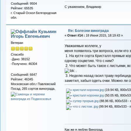
Сообщений: 9504
С уважением, Владимир
Рейтинг: 65535
г. Старый Оскол Белгородская
обл.
Re: Болезни винограда
Кузьмин
Игорь Евгеньевич
«
Ответ #14 :
18 Июня 2015, 18:19:43 »
Ветеран
Уважаемые коллеги, у
меня появилось три вопроса, если кто 
Спасибо
1. На кусте сорта Кристалл прямые кор
-Дано: 38152
одному соцветию. Что с ним?
-Получено: 46304
2. Что может быть такое с листьями, в
.
Сообщений: 6647
3. Неделю назад гасил траву гербицид
Рейтинг: 46345
заметил, забыл одеть очки. Можно ли с
Московская обл.г Павловский
Посад. 265 сортов винограда.
кристалл коронка.jpg
(19.94 КБ, 800x53
кристалл коронки.jpg
(50.05 КБ, 800x53
супер прорыв.jpg
(88.96 КБ, 800x533 -
что с листом..jpg
(99.94 КБ, 800x533 - 
Как же я люблю Виноград.