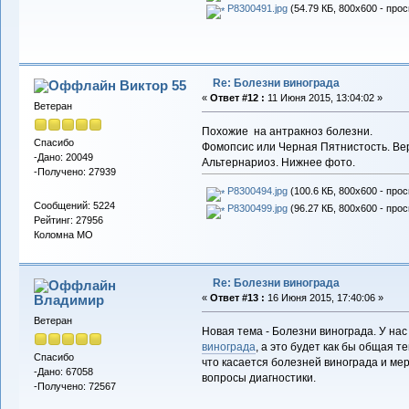
P8300491.jpg
(54.79 КБ, 800x600 - прос
Re: Болезни винограда
Виктор 55
«
Ответ #12 :
11 Июня 2015, 13:04:02 »
Ветеран
Похожие на антракноз болезни.
Спасибо
Фомопсис или Черная Пятнистость. Ве
-Дано: 20049
Альтернариоз. Нижнее фото.
-Получено: 27939
P8300494.jpg
(100.6 КБ, 800x600 - прос
Сообщений: 5224
P8300499.jpg
(96.27 КБ, 800x600 - прос
Рейтинг: 27956
Коломна МО
Re: Болезни винограда
Владимиp
«
Ответ #13 :
16 Июня 2015, 17:40:06 »
Ветеран
Новая тема - Болезни винограда. У нас
винограда
, а это будет как бы общая т
Спасибо
что касается болезней винограда и мер
-Дано: 67058
вопросы диагностики.
-Получено: 72567