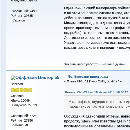
-Получено: 39773
Один начинающий виноградарь поймал 
Сообщений: 7499
и на этом основании сделал вывод, что
Рейтинг: 39885
действительности, так как жучек был вс
г.Саратов
Милдью винограда это достаточно изу
процитированную выше монографию Мил
подробно) , которое вызывается очень
Достоверно известно, что он никакое д
У картофеля, огурцов тоже есть родств
паразитирует, хотя и приводит к похо
Хочешь много работать - меньше думай...
Re: Болезни винограда
Виктор 55
«
Ответ #10 :
11 Июня 2015, 00:47:27 »
Ветеран
Цитата: Vlad-212 от 10 Июня 2015, 10:48:24
Спасибо
-Дано: 20049
У картофеля, огурцов тоже есть род
-Получено: 27939
паразитирует, хотя и приводит к п
Сообщений: 5224
Обсуждения давно ушли от темы, навер
Рейтинг: 27956
продолжу здесь. Мне известны две гип
Коломна МО
последующим заболеванием. Согласно о