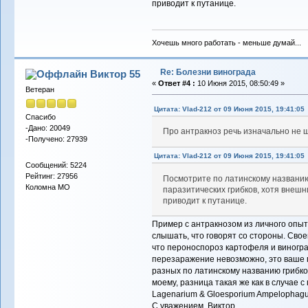
приводит к путанице.
Хочешь много работать - меньше думай...
Re: Болезни винограда
Виктор 55
«
Ответ #4 :
10 Июня 2015, 08:50:49 »
Ветеран
Цитата: Vlad-212 от 09 Июня 2015, 19:41:05
Спасибо
-Дано: 20049
Про антракноз речь изначально н
-Получено: 27939
Цитата: Vlad-212 от 09 Июня 2015, 19:41:05
Сообщений: 5224
Рейтинг: 27956
Посмотрите по латинскому названию
Коломна МО
паразитических грибков, хотя внеш
приводит к путанице.
Пример с антракнозом из личного опыта
слышать, что говорят со стороны. Свое
что пероноспороз картофеля и виногр
перезаражение невозможно, это ваше п
разных по латинскому названию грибков
моему, разница такая же как в случае 
Lagenarium & Gloesporium Ampelophag
С уважением, Виктор.