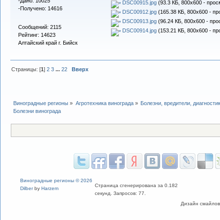
-Дано: 10025
DSC00915.jpg
(93.3 КБ, 800x600 - прос
-Получено: 14616
DSC00912.jpg
(165.38 КБ, 800x600 - пр
DSC00913.jpg
(96.24 КБ, 800x600 - про
Сообщений: 2115
DSC00914.jpg
(153.21 КБ, 800x600 - пр
Рейтинг: 14623
Алтайский край г. Бийск
Страницы: [
1
]
2
3
...
22
Вверх
Виноградные регионы
»
Агротехника винограда
»
Болезни, вредители, диагности
Болезни винограда
Виноградные регионы © 2026
Страница сгенерирована за 0.182
Dilber
by
Harzem
секунд. Запросов: 77.
Дизайн смайлов "