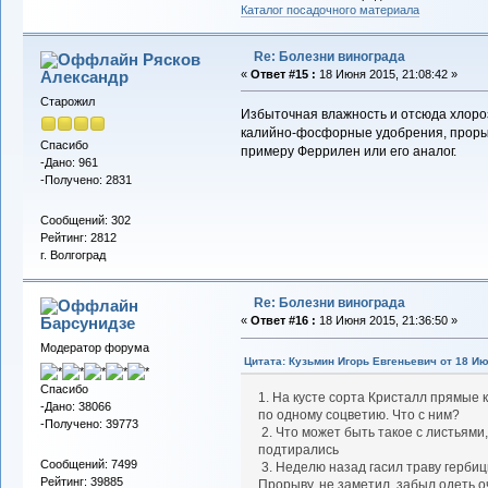
Каталог посадочного материала
Re: Болезни винограда
Рясков
Александр
«
Ответ #15 :
18 Июня 2015, 21:08:42 »
Старожил
Избыточная влажность и отсюда хлоро
калийно-фосфорные удобрения, прорых
Спасибо
примеру Феррилен или его аналог.
-Дано: 961
-Получено: 2831
Сообщений: 302
Рейтинг: 2812
г. Волгоград
Re: Болезни винограда
Барсунидзе
«
Ответ #16 :
18 Июня 2015, 21:36:50 »
Модератор форума
Цитата: Кузьмин Игорь Евгеньевич от 18 Ию
Спасибо
1. На кусте сорта Кристалл прямые к
-Дано: 38066
по одному соцветию. Что с ним?
-Получено: 39773
2. Что может быть такое с листьями,
подтирались
Сообщений: 7499
3. Неделю назад гасил траву герби
Рейтинг: 39885
Прорыву, не заметил, забыл одеть о