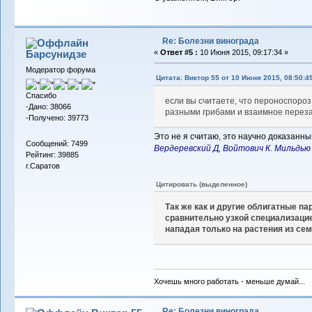
Re: Болезни винограда
Барсунидзе
«
Ответ #5 :
10 Июня 2015, 09:17:34 »
Модератор форума
Цитата: Виктор 55 от 10 Июня 2015, 08:50:4
Спасибо
если вы считаете, что пероноспоро
-Дано: 38066
разными грибами и взаимное перез
-Получено: 39773
Это не я считаю, это научно доказанн
Сообщений: 7499
Вердеревский Д, Войтович К. Мильдью в
Рейтинг: 39885
г.Саратов
Цитировать (выделенное)
Так же как и другие облигатные па
сравнительно узкой специализацие
нападая только на растения из сем
Хочешь много работать - меньше думай...
Re: Болезни винограда