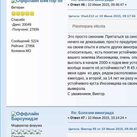
Виктор 55
«
Ответ #6 :
10 Июня 2015, 09:46:47 »
Ветеран
Цитата: Vlad-212 от 10 Июня 2015, 09:17:34
Спасибо
-Дано: 20049
Plasmopara viticola
-Получено: 27939
Это просто синоним. Прятаться за син
Сообщений: 5224
ничего не доказываю, просто предупр
Рейтинг: 27956
на своем опыте и опыте других виногра
Коломна МО
относительно, есть понятие устойчиво
вашего земляка Иноземцева, очень опы
выслать в начале 2000-х годов мне усто
вообще знаете об устойчивости? Я 45 
меня один из двух, рядом расположенн
ежегодно, а второй, за 14 лет ни разу 
устойчивого куста Иноземцева на своем 
вымерзла.
С уважением, Виктор.
Re: Болезни винограда
Барсунидзе
«
Ответ #7 :
10 Июня 2015, 10:14:24 »
Модератор форума
Цитата: Виктор 55 от 10 Июня 2015, 09:46:4
Спасибо