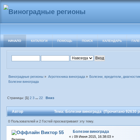
НАЧАЛО
КАТАЛОГИ
ПОМОЩЬ
ПОИСК
КАЛЕНДАРЬ
ГАЛЕ
Виноградные регионы
»
Агротехника винограда
»
Болезни, вредители, диагности
Болезни винограда
Страницы: [
1
]
2
3
...
22
Вниз
Автор
Тема: Болезни винограда (Прочитано 92630 р
0 Пользователей и 2 Гостей просматривают эту тему.
Болезни винограда
Виктор 55
«
:
09 Июня 2015, 16:38:03 »
Ветеран