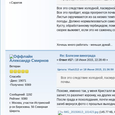
г.Саратов
Все это следствие холодной, пасмурно
Все это пройдет, когда прогреется почв
Листья скручиваются из-за низких темп
погоды. Должно нормализоваться само
Кусту, обработанному гербицидом, помоч
скорее выживет, если это не саженец с
Хочешь много работать - меньше думай...
Re: Болезни винограда
Александр Смирнов
«
Ответ #17 :
18 Июня 2015, 22:28:49 »
Ветеран
Цитата: Vlad-212 от 18 Июня 2015, 21:36:50
Спасибо
Все это следствие холодной, пасму
-Дано: 19071
почвы.
-Получено: 9369
Похоже, именно так, у меня Кристалл в
Сообщений: 1192
загнет,то разогнет коронку, на других н
Рейтинг: 9380
После града и похолодания, почти нед
г. Москва, участок-Истринский
загиб вернуся,фото с прошлых выходн
р-он Березовка. 56 Северная
Широта.
IMG_20150613_101423.jpg
(145.77 КБ, 