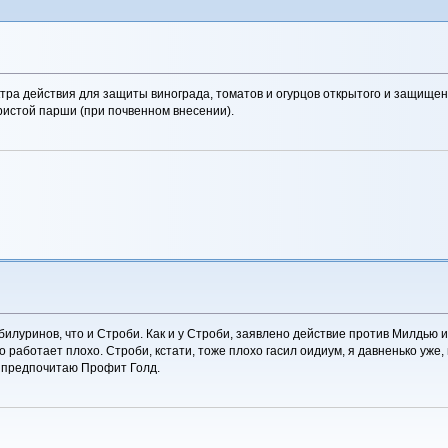
тра действия для защиты винограда, томатов и огурцов открытого и защищенн
ристой парши (при почвенном внесении).
билуринов, что и Строби. Как и у Строби, заявлено действие против Милдью и
 работает плохо. Строби, кстати, тоже плохо гасил оидиум, я давненько уже,
о предпочитаю Профит Голд.