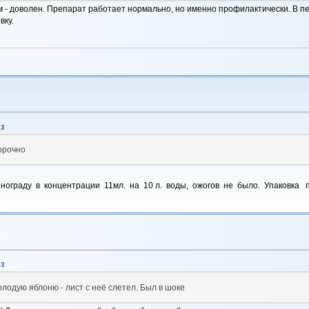
м - доволен. Препарат работает нормально, но именно профилактически. В п
вку.
23
борочно
раду в концентрации 11мл. на 10 л. воды, ожогов не было. Упаковка п
23
лодую яблоню - лист с неё слетел. Был в шоке