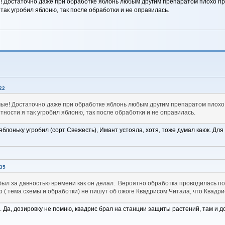
 Достаточно даже при обработке яблонь любым другим препаратом плохо про
так угробил яблоню, так после обработки и не оправилась.
22
ые! Достаточно даже при обработке яблонь любым другим препаратом плохо
тности я так угробил яблоню, так после обработки и не оправилась.
яблоньку угробил (сорт Свежесть), Имант устояла, хотя, тоже думал каюк. Для 
35
абыл за давностью времени как он делал. Вероятно обработка проводилась п
тр ( тема схемы и обработки) не пишут об ожоге Квадрисом.Читала, что Квадр
 Да, дозировку не помню, квадрис брал на станции защиты растений, там и доз