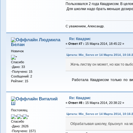
Пользовался 2 года Квадрисом. В цело
Для школки надо брать меньше дозиро
С уважением, Александр.
Re: Квадрис
Людмила
Белан
«
Ответ #7 :
15 Марта 2014, 18:45:22 »
Новичок
Цитата: Mix_Servo от 14 Марта 2014, 10:16:
Спасибо
Жечь листву он может, но как то вы
-Дано: 33
-Получено: 15
Сообщений: 2
Работала Квадрисом только по виног
Рейтинг: 15
Re: Квадрис
Виталий
Ш
«
Ответ #8 :
15 Марта 2014, 20:38:22 »
Постоялец
Цитата: Mix_Servo от 14 Марта 2014, 10:16:
Спасибо
Обрабатывая школку, брызнул на мо
-Дано: 2626
-Получено: 1571