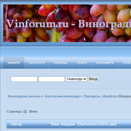
НАЧАЛО
КАТАЛОГИ
ПОМОЩЬ
ПОИСК
КАЛЕНДАРЬ
ГАЛЕ
Виноградные регионы
»
Агротехника винограда
»
Препараты, обработки
(Модера
Страницы: [
1
]
Вниз
Автор
Тема: Квадрис (Прочитано 23041 раз)