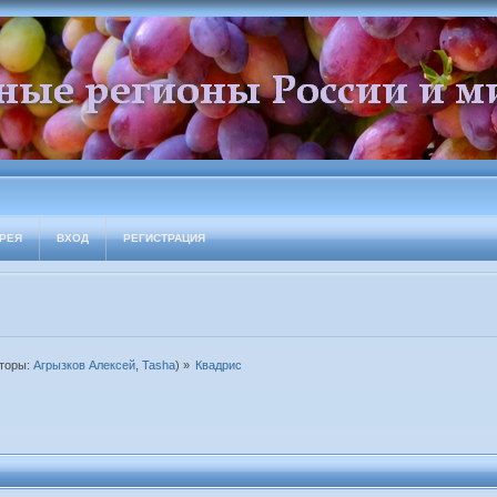
РЕЯ
ВХОД
РЕГИСТРАЦИЯ
торы:
Агрызков Алексей
,
Tasha
) »
Квадрис