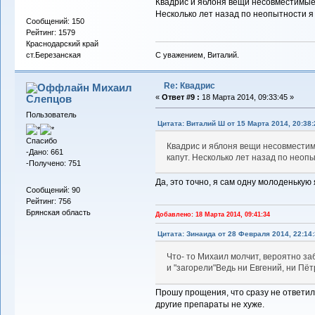
Квадрис и яблоня вещи несовместимые!
Несколько лет назад по неопытности я 
Сообщений: 150
Рейтинг: 1579
Краснодарский край
С уважением, Виталий.
ст.Березанская
Re: Квадрис
Михаил
Слепцов
«
Ответ #9 :
18 Марта 2014, 09:33:45 »
Пользователь
Цитата: Виталий Ш от 15 Марта 2014, 20:38:
Спасибо
Квадрис и яблоня вещи несовместим
-Дано: 661
капут. Несколько лет назад по неопы
-Получено: 751
Да, это точно, я сам одну молоденькую 
Сообщений: 90
Рейтинг: 756
Брянская область
Добавлено: 18 Марта 2014, 09:41:34
Цитата: Зинаида от 28 Февраля 2014, 22:14:
Что- то Михаил молчит, вероятно з
и "загорели"Ведь ни Евгений, ни Пё
Прошу прощения, что сразу не ответил.
другие препараты не хуже.