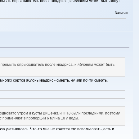
мыть опрыскиватель после квадриса, и яблоням может быть капут.
Записан
 промыть опрыскиватель после квадриса, и яблоням может быть
многих сортов яблонь квадрис - смерть, ну или почти смерть.
оздновато утром и кусты Вишенка и НПЗ были последними, поэтому
ис применяют в пропорции 6 мл на 10 л воды.
а указывалась. Что-то мне не хочется его использовать, есть и