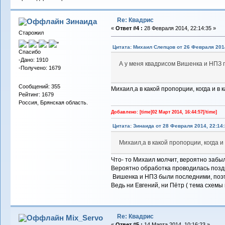
Re: Квадрис
Зинаида
«
Ответ #4 :
28 Февраля 2014, 22:14:35 »
Старожил
Цитата: Михаил Слепцов от 26 Февраля 2014
Спасибо
-Дано: 1910
А у меня квадрисом Вишенка и НПЗ п
-Получено: 1679
Сообщений: 355
Михаил,а в какой пропорции, когда и 
Рейтинг: 1679
Россия, Брянская область.
Добавлено: [time]02 Март 2014, 16:44:57[/time]
Цитата: Зинаида от 28 Февраля 2014, 22:14:
Михаил,а в какой пропорции, когда 
Что- то Михаил молчит, вероятно забы
Вероятно обработка проводилась позд
Вишенка и НПЗ были последними, поэт
Ведь ни Евгений, ни Пётр ( тема схемы
Re: Квадрис
Mix_Servo
«
Ответ #5 :
14 Марта 2014, 10:16:23 »