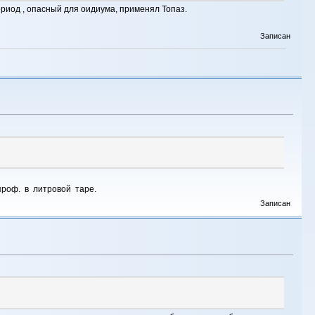
ериод , опасный для оидиума, применял Топаз.
Записан
роф. в литровой таре.
Записан