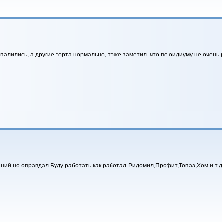
алились, а другие сорта нормально, тоже заметил. что по оидиуму не очень 
аний не оправдал.Буду работать как работал-Ридомил,Профит,Топаз,Хом и т.д