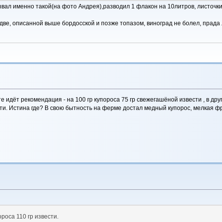
вал именно такой(на фото Андрея),разводил 1 флакон на 10литров, листочки 
две, описанной выше бордосской и позже топазом, виноград не болел, прада 
айте идёт рекомендация - на 100 гр купороса 75 гр свежегашёной извести , в дру
ести. Истина где? В свою бытность на ферме достал медный купорос, мелкая 
ороса 110 гр извести.