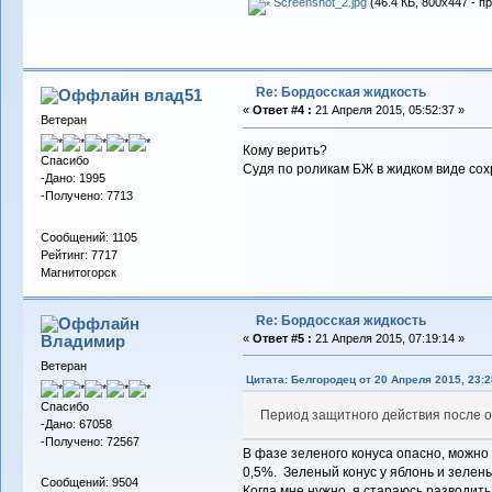
Screenshot_2.jpg
(46.4 КБ, 800x447 - п
Re: Бордосская жидкость
влад51
«
Ответ #4 :
21 Апреля 2015, 05:52:37 »
Ветеран
Кому верить?
Спасибо
Судя по роликам БЖ в жидком виде сохр
-Дано: 1995
-Получено: 7713
Сообщений: 1105
Рейтинг: 7717
Магнитогорск
Re: Бордосская жидкость
Владимиp
«
Ответ #5 :
21 Апреля 2015, 07:19:14 »
Ветеран
Цитата: Белгородец от 20 Апреля 2015, 23:2
Спасибо
Период защитного действия после об
-Дано: 67058
-Получено: 72567
В фазе зеленого конуса опасно, можно
0,5%. Зеленый конус у яблонь и зелены
Сообщений: 9504
Когда мне нужно, я стараюсь разводить 