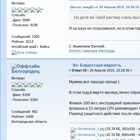
Ветеран
Цитата: влад51 от 20 Апреля 2015, 22:54:10
Спасибо
На деле же такой раствор очень быс
-Дано: 6680
-Получено: 8195
Я ни разу не пользовался, но в этом г
Сообщений: 1000
Рейтинг: 8213
С Уважением Евгений.
Алтайский край г. Бийск
Каталог саженцев винограда
Re: Бордосская жидкость
Белгородец
«
Ответ #3 :
20 Апреля 2015, 23:28:36 »
Ветеран
Мужики,все гораздо проще )
Спасибо
В этом году,в марте месяце,лично обра
-Дано: 8158
-Получено: 6384
Флакон 100 мл с инструкцией приклеен
флакона в 10 литрах (3% рекомендует к
Сообщений: 982
Период защитного действия после обраб
Рейтинг: 6398
Белгородская область
Screenshot_1.jpg
(25.78 КБ, 262x530 - 
Screenshot_3.jpg
(42.33 КБ, 800x449 - 