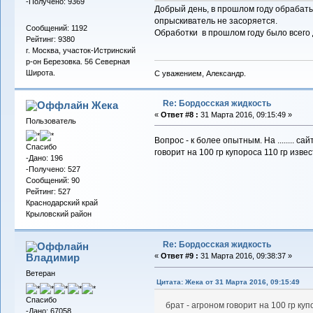
-Получено: 9369
Добрый день, в прошлом году обрабаты
опрыскиватель не засоряется.
Сообщений: 1192
Обработки в прошлом году было всего 
Рейтинг: 9380
г. Москва, участок-Истринский
р-он Березовка. 56 Северная
Широта.
С уважением, Александр.
Re: Бордосская жидкость
Жека
«
Ответ #8 :
31 Марта 2016, 09:15:49 »
Пользователь
Вопрос - к более опытным. На ........ с
Спасибо
говорит на 100 гр купороса 110 гр изв
-Дано: 196
-Получено: 527
Сообщений: 90
Рейтинг: 527
Краснодарский край
Крыловский район
Re: Бордосская жидкость
Владимиp
«
Ответ #9 :
31 Марта 2016, 09:38:37 »
Ветеран
Цитата: Жека от 31 Марта 2016, 09:15:49
Спасибо
брат - агроном говорит на 100 гр куп
-Дано: 67058