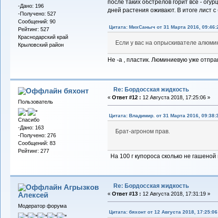
после таких обстрелов горит всё - ог
-Дано: 196
дней растения оживают. В итоге лист с
-Получено: 527
Сообщений: 90
Цитата: МихСаныч от 31 Марта 2016, 09:46:
Рейтинг: 527
Краснодарский край
Если у вас на опрыскивателе алюмин
Крыловский район
Не -а , пластик. Люминиевую уже отправ
Re: Бордосская жидкость
бяхонт
«
Ответ #12 :
12 Августа 2018, 17:25:06 »
Пользователь
Цитата: Владимир. от 31 Марта 2016, 09:38:
Спасибо
-Дано: 163
Брат-агроном прав.
-Получено: 276
Сообщений: 83
Рейтинг: 277
На 100 г купороса сколько не гашеной
Re: Бордосская жидкость
Агрызков
Алексей
«
Ответ #13 :
12 Августа 2018, 17:31:19 »
Модератор форума
Цитата: бяхонт от 12 Августа 2018, 17:25:06