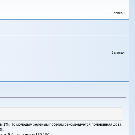
Записан
?
Записан
егам 1%. По молодым зеленым побегам рекомендуется половинная доза
%.
ато. Я беру граммов 130-150.