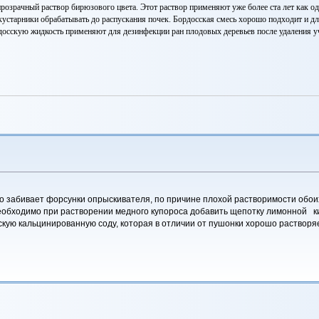
прозрачный раствор бирюзового цвета. Этот раствор применяют уже более ста лет как 
 кустарники обрабатывать до распускания почек. Бордосская смесь хорошо подходит и д
рдосскую жидкость применяют для дезинфекции ран плодовых деревьев после удаления у
о забивает форсунки опрыскивателя, по причине плохой растворимости обоих
еобходимо при растворении медного купороса добавить щепотку лимонной ки
скую кальцинированную соду, которая в отличии от пушонки хорошо растворяе