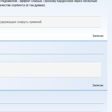
ю Ридомилом - эффект слабый. Прохожу бардосской через несколько
ачестве сорбента (я так думаю).
ьсодержащие сожруть луминий.
Записан
Записан