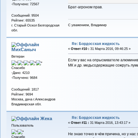
-Получено: 72567
Брат-агроном прав.
Сообщений: 9504
Рейтинг: 65535
С уважением, Владимир
г. Старый Оскол Белгородская
обл.
Re: Бордосская жидкость
МихСаныч
«
Ответ #10 :
31 Марта 2016, 09:46:25 »
Ветеран
Если у вас на опрыскивателе алюминива
МК и др. медьсодержащие сожруть лум
Спасибо
-Дано: 4210
-Получено: 9684
Сообщений: 1817
Рейтинг: 9694
Москва, дача г.Александров
Владимирская обл.
Re: Бордосская жидкость
Жека
«
Ответ #11 :
31 Марта 2016, 13:43:17 »
Пользователь
Не знаю точно в чём причина, но у нас 
Спасибо