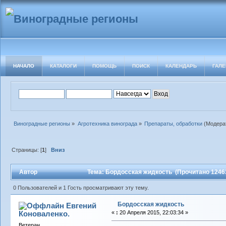
НАЧАЛО
КАТАЛОГИ
ПОМОЩЬ
ПОИСК
КАЛЕНДАРЬ
ГАЛЕ
Виноградные регионы
»
Агротехника винограда
»
Препараты, обработки
(Модера
Страницы: [
1
]
Вниз
Автор
Тема: Бордосская жидкость (Прочитано 12463
0 Пользователей и 1 Гость просматривают эту тему.
Бордосская жидкость
Евгений
Коноваленко.
«
:
20 Апреля 2015, 22:03:34 »
Ветеран