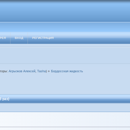
РЕЯ
ВХОД
РЕГИСТРАЦИЯ
торы:
Агрызков Алексей
,
Tasha
) »
Бордосская жидкость
 раз)