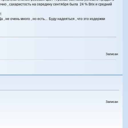
нечно , сахаристость на середину сентября была 24 % Brix и средний
!
, не очень много , но есть... Буду надеяться , что это издержки
Записан
Записан