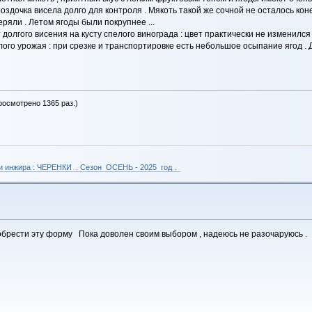
гроздочка висела долго для контроля . Мякоть такой же сочной не осталось ко
теряли . Летом ягоды были покрупнее ...
долгого висения на кусту спелого винограда : цвет практически не изменился 
го урожая : при срезке и транспортировке есть небольшое осыпание ягод . Да 
просмотрено 1365 раз.)
 и инжира : ЧЕРЕНКИ . Сезон ОСЕНЬ - 2025 год .
брести эту форму Пока доволен своим выбором , надеюсь не разочаруюсь .