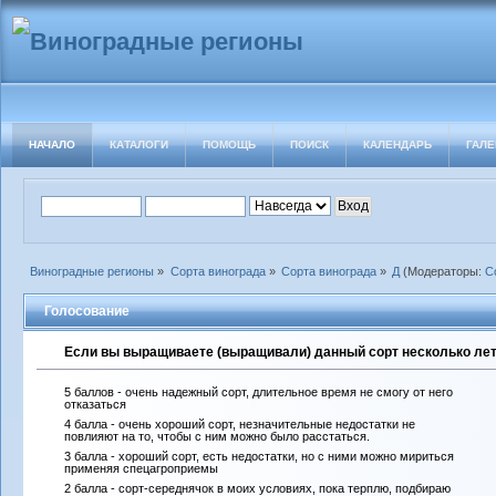
НАЧАЛО
КАТАЛОГИ
ПОМОЩЬ
ПОИСК
КАЛЕНДАРЬ
ГАЛЕ
Виноградные регионы
»
Сорта винограда
»
Сорта винограда
»
Д
(Модераторы:
С
Голосование
Если вы выращиваете (выращивали) данный сорт несколько лет 
5 баллов - очень надежный сорт, длительное время не смогу от него
отказаться
4 балла - очень хороший сорт, незначительные недостатки не
повлияют на то, чтобы с ним можно было расстаться.
3 балла - хороший сорт, есть недостатки, но с ними можно мириться
применяя спецагроприемы
2 балла - сорт-середнячок в моих условиях, пока терплю, подбираю