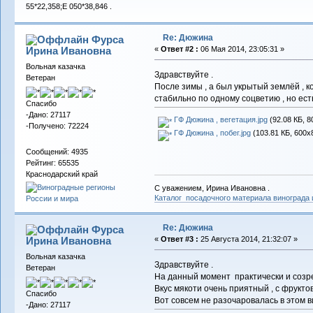
55*22,358;E 050*38,846 .
Re: Дюжина
Фурса
Ирина Ивановна
«
Ответ #2 :
06 Мая 2014, 23:05:31 »
Вольная казачка
Здравствуйте .
Ветеран
После зимы , а был укрытый землёй , 
стабильно по одному соцветию , но ест
Спасибо
-Дано: 27117
ГФ Дюжина , вегетация.jpg
(92.08 КБ, 8
-Получено: 72224
ГФ Дюжина , побег.jpg
(103.81 КБ, 600x
Сообщений: 4935
Рейтинг: 65535
Краснодарский край
С уважением, Ирина Ивановна .
Каталог посадочного материала винограда
Re: Дюжина
Фурса
Ирина Ивановна
«
Ответ #3 :
25 Августа 2014, 21:32:07 »
Вольная казачка
Здравствуйте .
Ветеран
На данный момент практически и созре
Вкус мякоти очень приятный , с фрукто
Спасибо
Вот совсем не разочаровалась в этом в
-Дано: 27117