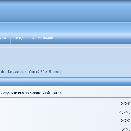
РЕЯ
ВХОД
РЕГИСТРАЦИЯ
офья Ковалевская
,
Сергей В.
) »
Дюжина
- оцените его по 6-балльной шкале
0 (0%)
2 (50%)
0 (0%)
1 (25%)