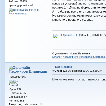
Рейтинг: 65535
конце августа ещё , но вот маленькая 
Краснодарский край
вес ягод 14-15 гр., но форму они не по
А что больше всего мне понравилось от 
Но таки отметила один недостаток спело
капризного прошлого сезона .
ГФ Дюжина.JPG
(58.57 КБ, 600x800 - 
С уважением, Ирина Ивановна .
Каталог посадочного материала винограда
Re: Дюжина
Тихомиров Владимир
«
Ответ #1 :
26 Февраля 2014, 21:56:43 »
Пользователь
Мне нынче тоже посчастливилось прио
Спасибо
-Дано: 232
-Получено: 359
Сообщений: 67
Рейтинг: 362
Татарстан, г. Чистополь . N