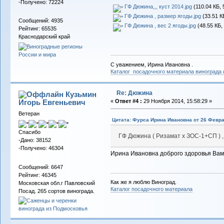
-Получено: 72224
ГФ Дюжина,,, куст 2014.jpg
(110.04 КБ, 
ГФ Дюжина , размер ягоды.jpg
(33.51 К
Сообщений: 4935
ГФ Дюжина , вес 2 ягоды.jpg
(48.55 КБ,
Рейтинг: 65535
Краснодарский край
С уважением, Ирина Ивановна .
Каталог посадочного материала винограда
Re: Дюжина
Кузьмин
Игорь Евгеньевич
«
Ответ #4 :
29 Ноября 2014, 15:58:29 »
Ветеран
Цитата: Фурса Ирина Ивановна от 26 Февра
Спасибо
ГФ Дюжина ( Ризамат х ЗОС-1+СП ) ,
-Дано: 38152
-Получено: 46304
Ирина Ивановна доброго здоровья Вам
Сообщений: 6647
Рейтинг: 46345
Как же я люблю Виноград.
Московская обл.г Павловский
Каталог посадочного материала
Посад. 265 сортов винограда.