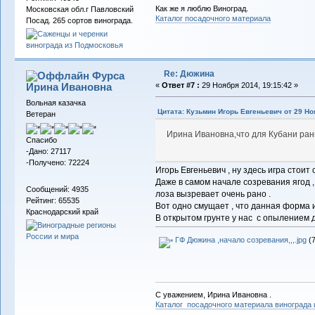
Как же я люблю Виноград.
Московская обл.г Павловский
Каталог посадочного материала
Посад. 265 сортов винограда.
Re: Дюжина
Фурса
Ирина Ивановна
«
Ответ #7 :
29 Ноября 2014, 19:15:42 »
Вольная казачка
Цитата: Кузьмин Игорь Евгеньевич от 29 Но
Ветеран
Ирина Ивановна,что для Кубани ранн
Спасибо
-Дано: 27117
-Получено: 72224
Игорь Евгеньевич , ну здесь игра стоит с
Даже в самом начале созревания ягод ,
Сообщений: 4935
лоза вызревает очень рано .
Рейтинг: 65535
Вот одно смущает , что данная форма и
Краснодарский край
В открытом грунте у нас с опылением 
ГФ Дюжина ,начало созревания,,,.jpg
(7
С уважением, Ирина Ивановна .
Каталог посадочного материала винограда