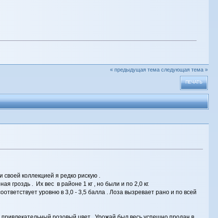
« предыдущая тема
следующая тема »
ПЕЧАТЬ
и своей коллекцией я редко рискую .
гроздь . Их вес в районе 1 кг , но были и по 2,0 кг.
тветствует уровню в 3,0 - 3,5 балла . Лоза вызревает рано и по всей
ь привлекательный розовый цвет . Урожай был весь успешно продан в