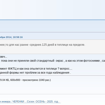
ября 2014, 18:58:16
ее,то для нас ранне -среднее.125 дней в теплице на пределе.
веч...
 пока они не приняли свой стандартный окрас , а как на этом фотоснимке , са
меет ФЖТЦ и как она опылится в теплице ? вопрос....
данной формы нет проблем за все года наблюдения .
9.04 КБ, 600x800 - просмотрено 1040 раз.)
 и инжира : ЧЕРЕНКИ . Сезон ОСЕНЬ - 2025 год .