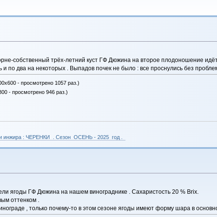
корне-собственный трёх-летний куст ГФ Дюжина на второе плодоношение идёт
ь и по два на некоторых . Выпадов почек не было : все проснулись без пробл
00x600 - просмотрено 1057 раз.)
800 - просмотрено 946 раз.)
 и инжира : ЧЕРЕНКИ . Сезон ОСЕНЬ - 2025 год .
ли ягоды ГФ Дюжина на нашем винограднике . Сахаристость 20 % Brix.
вым оттенком .
инограде , только почему-то в этом сезоне ягоды имеют форму шара в основном