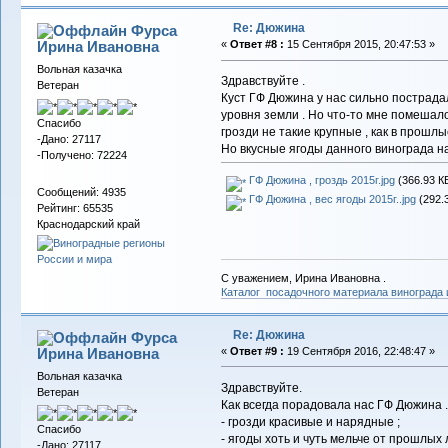
Re: Дюжина
Фурса
Ирина Ивановна
«
Ответ #8 :
15 Сентября 2015, 20:47:53 »
Вольная казачка
Здравствуйте .
Ветеран
Куст ГФ Дюжина у нас сильно пострадал
уровня земли . Но что-то мне помешало 
Спасибо
грозди не такие крупные , как в прошлы
-Дано: 27117
Но вкусные ягоды данного винограда на
-Получено: 72224
ГФ Дюжина , гроздь 2015г.jpg
(366.93 К
Сообщений: 4935
ГФ Дюжина , вес ягоды 2015г..jpg
(292.3
Рейтинг: 65535
Краснодарский край
С уважением, Ирина Ивановна .
Каталог посадочного материала винограда
Re: Дюжина
Фурса
Ирина Ивановна
«
Ответ #9 :
19 Сентября 2016, 22:48:47 »
Вольная казачка
Здравствуйте.
Ветеран
Как всегда порадовала нас ГФ Дюжина . 
- грозди красивые и нарядные ;
Спасибо
- ягоды хоть и чуть мельче от прошлых 
-Дано: 27117