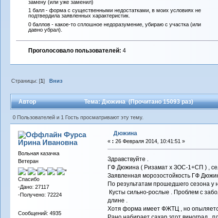
замену (или уже заменил)
1 балл - форма с существенными недостатками, в моих условиях не
подтвердила заявленных характеристик.
0 баллов - какое-то сплошное недоразумение, убираю с участка (или
давно убрал).
Проголосовало пользователей:
4
Страницы: [
1
]
Вниз
Автор
Тема: Дюжина (Прочитано 15093 раз)
0 Пользователей и 1 Гость просматривают эту тему.
Дюжина
Фурса
Ирина Ивановна
«
:
26 Февраля 2014, 10:41:51 »
Вольная казачка
Здравствуйте .
Ветеран
ГФ Дюжина ( Ризамат х ЗОС-1+СП ) , се
Заявленная морозостойкость ГФ Дюжина 
Спасибо
По результатам прошедшего сезона у нас
-Дано: 27117
Кусты сильно-рослые . Проблем с забол
-Получено: 72224
длине .
Хотя форма имеет ФЖТЦ , но опыляетс
Сообщений: 4935
Рано набирает сахар этот виноград , п