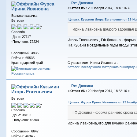
Re: Дюжина
Фурса
Ирина Ивановна
«
Ответ #5 :
29 Ноября 2014, 18:40:16 »
Вольная казачка
Цитата: Кузьмин Игорь Евгеньевич от 29 Но
Ветеран
Ирина Ивановна доброго здоровья 
Спасибо
-Дано: 27117
Игорь Евгеньевич , ГФ Дюжина - форма 
-Получено: 72224
На Кубани в отдельные годы ягоды этог
Сообщений: 4935
Рейтинг: 65535
С уважением, Ирина Ивановна .
Краснодарский край
Каталог посадочного материала винограда
Re: Дюжина
Кузьмин
Игорь Евгеньевич
«
Ответ #6 :
29 Ноября 2014, 18:58:16 »
Ветеран
Цитата: Фурса Ирина Ивановна от 29 Ноября
Спасибо
ГФ Дюжина - форма раннего срока со
-Дано: 38152
-Получено: 46304
Ирина Ивановна,что для Кубани раннее
Сообщений: 6647
Рейтинг: 46345