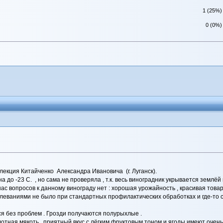
1 (25%)
0 (0%)
лекция Китайченко Александра Ивановича (г. Луганск).
до -23 С. , но сама не проверяла , т.к. весь виноградник укрывается землёй 
 вопросов к данному винограду нет : хорошая урожайность , красивая товарная 
еваниями не было при стандартных профилактических обработках и где-то соо
я без проблем . Грозди получаются полурыхлые .
лотная мякоть , приятный вкус с лёгким фруктовым тоном и ягоды имеют очен