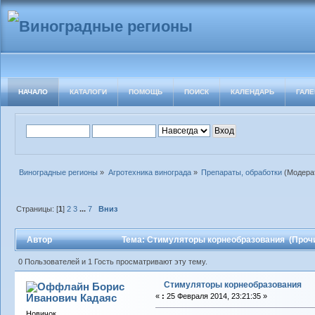
НАЧАЛО
КАТАЛОГИ
ПОМОЩЬ
ПОИСК
КАЛЕНДАРЬ
ГАЛЕ
Виноградные регионы
»
Агротехника винограда
»
Препараты, обработки
(Модера
Страницы: [
1
]
2
3
...
7
Вниз
Автор
Тема: Стимуляторы корнеобразования (Прочи
0 Пользователей и 1 Гость просматривают эту тему.
Стимуляторы корнеобразования
Борис
Иванович Кадаяс
«
:
25 Февраля 2014, 23:21:35 »
Новичок