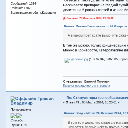
"Отвесить" такие дозы легко методом "
Сообщений: 1324
Рассыпаете препарат на гладкой сухой 
Рейтинг: 17073
делится на 5 равных частей и из нее б
Волгоградская обл., г.Камышин
Добавлено: 26 Февраля 2014, 21:00:06
Цитата: Михаил Васильевич от 26 Февраля 2
А в каком препарате вымочить саж
В том же можно, только концентрацию ну
Можно в Корнеросте, Гетероауксине ил
деление.jpg
(107.92 КБ, 670x505 - прос
С уважением, Евгений Полянин
Каталог посадочного материала
Re: Стимуляторы корнеобразовани
Гришин
Владимир
«
Ответ #9 :
06 Марта 2014, 18:20:01 »
Пользователь
Цитата: Влад и MIR от 26 Февраля 2014, 12:
Спасибо
В том то и дело, что спирта в магаз
-Дано: 1139
Придётся видимо искать другие пути 