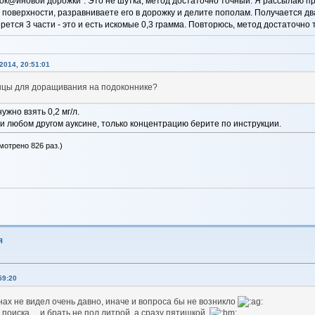
кок@иновой дорожки". Это не шутка, метод достаточно точный. Я рассылаю пре
поверхности, разравниваете его в дорожку и делите пополам. Получается два 
ерется 3 части - это и есть искомые 0,3 грамма. Повторюсь, метод достаточно
014, 20:51:01
енцы для доращивания на подоконнике?
жно взять 0,2 мг/л.
и любом другом ауксине, только концентрацию берите по инструкции.
мотрено 826 раз.)
я
59:20
инах не видел очень давно, иначе и вопроса бы не возникло
поиска.... и брать не пол литрой, а сразу пятишкой.