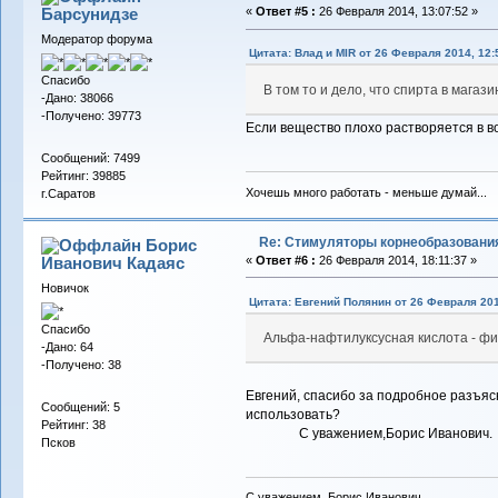
Барсунидзе
«
Ответ #5 :
26 Февраля 2014, 13:07:52 »
Модератор форума
Цитата: Влад и MIR от 26 Февраля 2014, 12:
Спасибо
В том то и дело, что спирта в магаз
-Дано: 38066
-Получено: 39773
Если вещество плохо растворяется в во
Сообщений: 7499
Рейтинг: 39885
Хочешь много работать - меньше думай...
г.Саратов
Re: Стимуляторы корнеобразовани
Борис
Иванович Кадаяс
«
Ответ #6 :
26 Февраля 2014, 18:11:37 »
Новичок
Цитата: Евгений Полянин от 26 Февраля 201
Спасибо
Альфа-нафтилуксусная кислота - фи
-Дано: 64
-Получено: 38
Евгений, спасибо за подробное разъяс
Сообщений: 5
использовать?
Рейтинг: 38
С уважением,Борис Иванович.
Псков
С уважением, Борис Иванович.