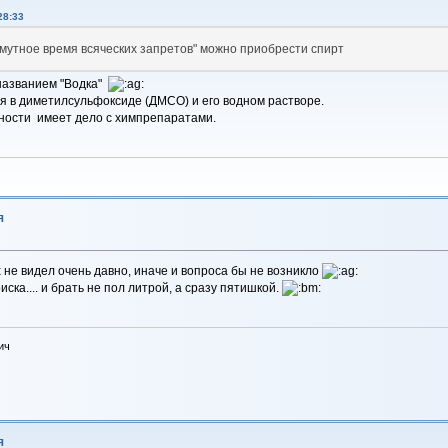
28:33
смутное время всяческих запретов" можно приобрести спирт
 названием "Водка"
 в диметилсульфоксиде (ДМСО) и его водном растворе.
льности имеет дело с химпрепаратами.
я
х не видел очень давно, иначе и вопроса бы не возникло
ска.... и брать не пол литрой, а сразу пятишкой.
ич
я