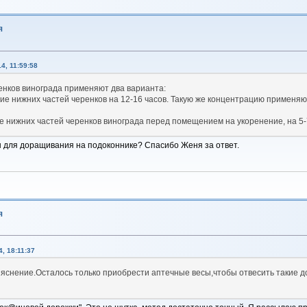
я
4, 11:59:58
енков винограда применяют два варианта:
ание нижних частей черенков на 12-16 часов. Такую же концентрацию примен
ние нижних частей черенков винограда перед помещением на укоренение, на 5-
ы для доращивания на подоконнике? Спасибо Женя за ответ.
я
, 18:11:37
яснение.Осталось только приобрести аптечные весы,чтобы отвесить такие до