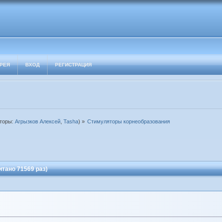
РЕЯ
ВХОД
РЕГИСТРАЦИЯ
торы:
Агрызков Алексей
,
Tasha
) »
Стимуляторы корнеобразования
тано 71569 раз)