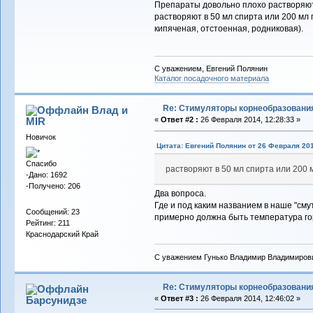
Препараты довольно плохо растворяются
растворяют в 50 мл спирта или 200 мл
кипяченая, отстоенная, родниковая).
С уважением, Евгений Полянин
Каталог посадочного материала
Re: Стимуляторы корнеобразовани
Влад и
MIR
«
Ответ #2 :
26 Февраля 2014, 12:28:33 »
Новичок
Цитата: Евгений Полянин от 26 Февраля 201
Спасибо
растворяют в 50 мл спирта или 200 
-Дано: 1692
-Получено: 206
Два вопроса.
Где и под каким названием в наше "сму
Сообщений: 23
примерно должна быть температура го
Рейтинг: 211
Краснодарский Край
С уважением Гунько Владимир Владимиров
Re: Стимуляторы корнеобразовани
Барсунидзе
«
Ответ #3 :
26 Февраля 2014, 12:46:02 »