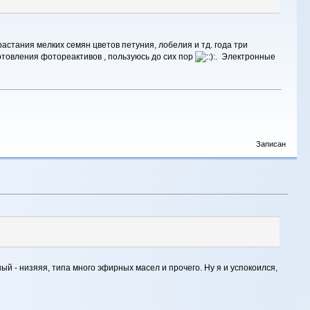
стания мелких семян цветов петуния, лобелия и тд. года три
отовления фотореактивов , пользуюсь до сих пор
. Электронные
Записан
ный - низяяя, типа много эфирных масел и прочего. Ну я и успокоился,