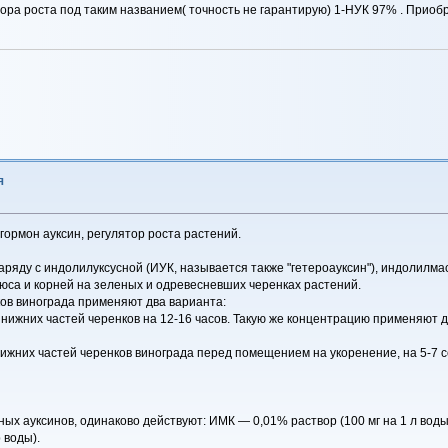
а роста под таким названием( точность не гарантирую) 1-НУК 97% . Приобр
я
ормон ауксин, регулятор роста растений.
аряду с индолилуксусной (ИУК, называется также "гетероауксин"), индолил
юса и корней на зеленых и одревесневших черенках растений.
ов винограда применяют два варианта:
ие нижних частей черенков на 12-16 часов. Такую же концентрацию применяют
е нижних частей черенков винограда перед помещением на укоренение, на 5-7 с
 ауксинов, одинаково действуют: ИМК — 0,01% раствор (100 мг на 1 л воды),
 воды).