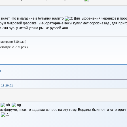
 знает что в магазине в бутылки налито
Для укоренения черенков и прора
ру в литровой фасовке. Лабораторные весы купил лет сорок назад , для приг
т 700 руб, у китайцев на рынке рублей 400.
смотрено 710 раз.)
осмотрено 799 раз.)
я
 18:20:01
ё
м форуме, я как то задавал вопрос на эту тему. Вердикт был почти категорич
.