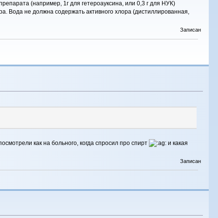
репарата (например, 1г для гетероауксина, или 0,3 г для НУК)
ра. Вода не должна содержать активного хлора (дистиллированная,
Записан
посмотрели как на больного, когда спросил про спирт
и какая
Записан