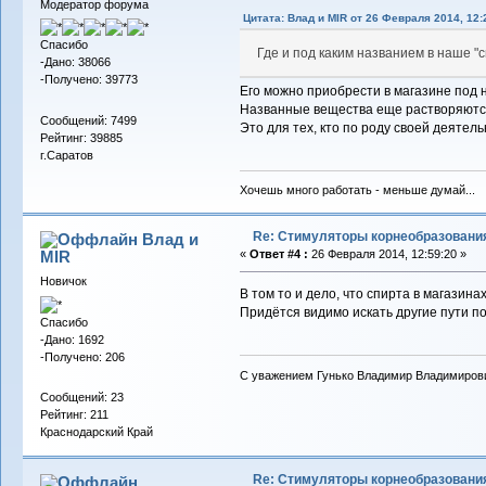
Модератор форума
Цитата: Влад и MIR от 26 Февраля 2014, 12:
Спасибо
Где и под каким названием в наше "
-Дано: 38066
-Получено: 39773
Его можно приобрести в магазине под
Названные вещества еще растворяются
Сообщений: 7499
Это для тех, кто по роду своей деяте
Рейтинг: 39885
г.Саратов
Хочешь много работать - меньше думай...
Re: Стимуляторы корнеобразовани
Влад и
MIR
«
Ответ #4 :
26 Февраля 2014, 12:59:20 »
Новичок
В том то и дело, что спирта в магазина
Придётся видимо искать другие пути пои
Спасибо
-Дано: 1692
-Получено: 206
С уважением Гунько Владимир Владимиров
Сообщений: 23
Рейтинг: 211
Краснодарский Край
Re: Стимуляторы корнеобразовани