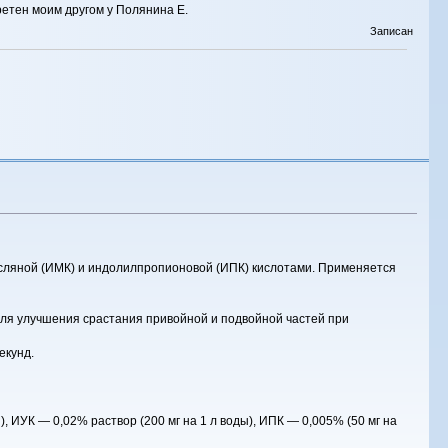
етен моим другом у Полянина Е.
Записан
масляной (ИМК) и индолилпропионовой (ИПК) кислотами. Применяется
 для улучшения срастания привойной и подвойной частей при
екунд.
 ИУК — 0,02% раствор (200 мг на 1 л воды), ИПК — 0,005% (50 мг на