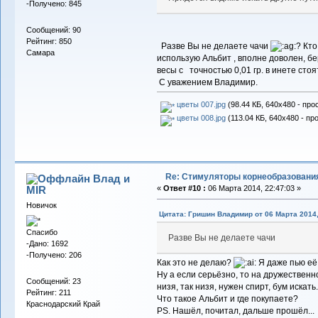
-Получено: 845
Сообщений: 90
Рейтинг: 850
Разве Вы не делаете чачи
? Кто
Самара
использую Альбит , вполне доволен, бе
весы с точностью 0,01 гр. в инете стоя
С уважением Владимир.
цветы 007.jpg
(98.44 КБ, 640x480 - про
цветы 008.jpg
(113.04 КБ, 640x480 - пр
Re: Стимуляторы корнеобразовани
Влад и
MIR
«
Ответ #10 :
06 Марта 2014, 22:47:03 »
Новичок
Цитата: Гришин Владимир от 06 Марта 2014,
Спасибо
Разве Вы не делаете чачи
-Дано: 1692
-Получено: 206
Как это не делаю?
Я даже пью е
Ну а если серьёзно, то на дружественно
Сообщений: 23
низя, так низя, нужен спирт, бум искать
Рейтинг: 211
Что такое Альбит и где покупаете?
Краснодарский Край
PS. Нашёл, почитал, дальше прошёл...