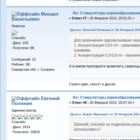
Re: Стимуляторы корнеобразовани
Михаил
Васильевич
«
Ответ #7 :
26 Февраля 2014, 20:51:01 »
Новичок
Цитата: Евгений Полянин от 26 Февраля 201
Спасибо
Для укоренения одревесневших чер
-Дано: 103
1. Концентрация 0,03 г/л - замачив
-Получено: 88
прививке.
2. Концентрация 0,3-0,6 г/л - окуна
Сообщений: 13
Рейтинг: 89
А в каком препарате вымочить саженц
Самарская обл. г. Сызрань
Сумел один, смогут и другие.
Re: Стимуляторы корнеобразовани
Евгений
Полянин
«
Ответ #8 :
26 Февраля 2014, 20:57:16 »
Администратор
Цитата: Борис Иванович от 26 Февраля 2014
Спасибо
Евгений, спасибо за подробное разъ
-Дано: 2414
использовать?
-Получено: 16818