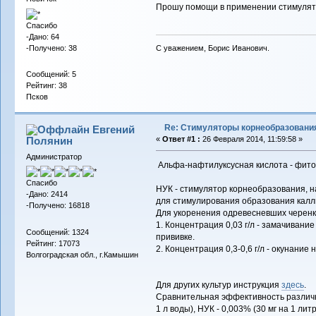
Прошу помощи в применении стимулятор
Спасибо
-Дано: 64
-Получено: 38
С уважением, Борис Иванович.
Сообщений: 5
Рейтинг: 38
Псков
Re: Стимуляторы корнеобразовани
Евгений
Полянин
«
Ответ #1 :
26 Февраля 2014, 11:59:58 »
Администратор
Альфа-нафтилуксусная кислота - фитог
Спасибо
НУК - стимулятор корнеобразования, н
-Дано: 2414
для стимулирования образования калл
-Получено: 16818
Для укоренения одревесневших черенк
1. Концентрация 0,03 г/л - замачиван
Сообщений: 1324
прививке.
Рейтинг: 17073
2. Концентрация 0,3-0,6 г/л - окунани
Волгоградская обл., г.Камышин
Для других культур инструкция
здесь
.
Сравнительная эффективность различных
1 л воды), НУК - 0,003% (30 мг на 1 литр