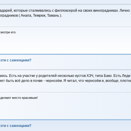
дарей, которые сталкивались с филлоксерой на своих виноградниках. Лично я н
адников ( Анапа, Темрюк, Тамань ).
смотри его.
езти с саженцами?
юсь. Есть на участке у родителей несколько кустов ХЗЧ, типа Бако. Есть Леди 
ожет быть всё дело в почве - чернозём. Я читал, что чернозём и, вообще, пл
 делают место красивым!
езти с саженцами?