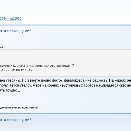
11663#msg11663
езти с саженцами?
:13
енных корней и листьев. Как это выглядит?
щений Фи на корнях.
тлёй утеряны. Но в инете полно фоток, филлоксера - не редкость. На корнях о
получается узелок. А вот на корнях неустойчивых сортов наблюдается сквозно
ть трудно...
 делают место красивым!
езти с саженцами?