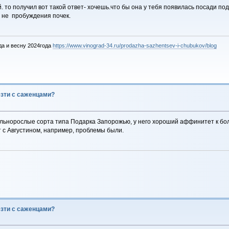
ей. то получил вот такой ответ- хочешь.что бы она у тебя появилась посади 
 не пробуждения почек.
да и весну 2024года
https://www.vinograd-34.ru/prodazha-sazhentsev-i-chubukov/blog
езти с саженцами?
ильнорослые сорта типа Подарка Запорожью, у него хороший аффинитет к бол
т с Августином, например, проблемы были.
езти с саженцами?