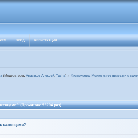
РЕЯ
ВХОД
РЕГИСТРАЦИЯ
ка
(Модераторы:
Агрызков Алексей
,
Tasha
) »
Филлоксера. Можно ли ее привезти с саж
аженцами? (Прочитано 53204 раз)
 с саженцами?