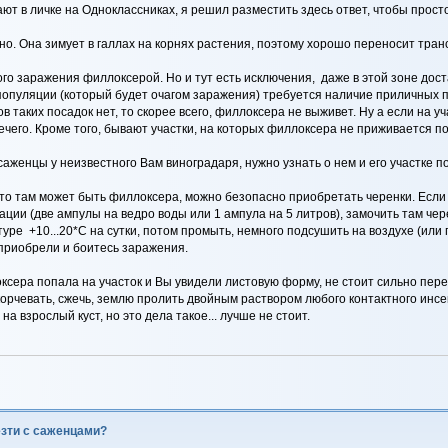
ают в личке на Одноклассниках, я решил разместить здесь ответ, чтобы просто
. Она зимует в галлах на корнях растения, поэтому хорошо переносит трансп
го заражения филлоксерой. Но и тут есть исключения, даже в этой зоне доста
популяции (который будет очагом заражения) требуется наличие приличных 
 таких посадок нет, то скорее всего, филлоксера не выживет. Ну а если на уча
ечего. Кроме того, бывают участки, на которых филлоксера не приживается по 
саженцы у неизвестного Вам виноградаря, нужно узнать о нем и его участке
 что там может быть филлоксера, можно безопасно приобретать черенки. Если
ции (две ампулы на ведро воды или 1 ампула на 5 литров), замочить там чере
уре +10...20*С на сутки, потом промыть, немного подсушить на воздухе (или 
 приобрели и боитесь заражения.
локсера попала на участок и Вы увидели листовую форму, не стоит сильно пе
корчевать, сжечь, землю пролить двойным раствором любого контактного инсе
 взрослый куст, но это дела такое... лучше не стоит.
езти с саженцами?