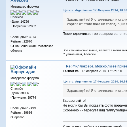
Алексей
Модератор форума
Цитата: Argentum от 17 Февраля 2014, 16:36
Спасибо
Здравствуйте! Я сталкивался и сталк
-Дано: 14726
сортов от этого пока ни холодно, н
-Получено: 22832
Пески сдерживают ее распространени
Сообщений: 3913
Рейтинг: 22870
Ст-ца Вёшенская Ростовская
Все что написано выше, является моим лич
область
С уважением, Алексей
Re: Филлоксера. Можно ли ее прив
Барсунидзе
«
Ответ #4 :
17 Февраля 2014, 17:52:13 »
Модератор форума
Цитата: Argentum от 17 Февраля 2014, 16:36
Спасибо
Здравствуйте! Я сталкивался и стал
-Дано: 38066
-Получено: 39774
Здравствуйте!
Не могли бы Вы показать фото поражен
Сообщений: 7499
Особенно интересует вид галл/утолщен
Рейтинг: 39886
г.Саратов
Хочешь много работать - меньше думай...