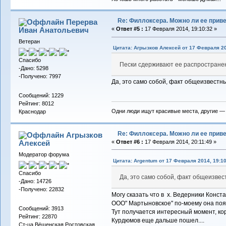
Re: Филлоксера. Можно ли ее прив
Перерва
Иван Анатольевич
«
Ответ #5 :
17 Февраля 2014, 19:10:32 »
Ветеран
Цитата: Агрызков Алексей от 17 Февраля 20
Спасибо
Пески сдерживают ее распростране
-Дано: 5298
-Получено: 7997
Да, это само собой, факт общеизвестны
Сообщений: 1229
Рейтинг: 8012
Одни люди ищут красивые места, другие —
Краснодар
Re: Филлоксера. Можно ли ее прив
Агрызков
Алексей
«
Ответ #6 :
17 Февраля 2014, 20:11:49 »
Модератор форума
Цитата: Argentum от 17 Февраля 2014, 19:10
Спасибо
Да, это само собой, факт общеизвес
-Дано: 14726
-Получено: 22832
Могу сказать что в х. Ведерники Конст
ООО" Мартыновское" по-моему она появи
Сообщений: 3913
Тут получается интересный момент, ко
Рейтинг: 22870
Курдюмов еще дальше пошел....
Ст-ца Вёшенская Ростовская