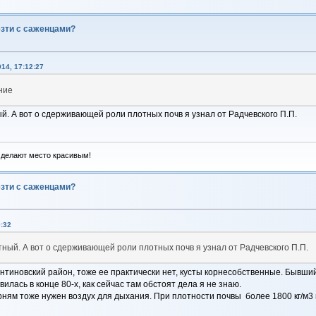
езти с саженцами?
14, 17:12:27
ние
й. А вот о сдерживающей роли плотных почв я узнал от Радчевского П.П.
 делают место красивым!
езти с саженцами?
:32
тный. А вот о сдерживающей роли плотных почв я узнал от Радчевского П.П.
антиновский район, тоже ее практически нет, кусты корнесобственные. Бывший
лась в конце 80-х, как сейчас там обстоят дела я не знаю.
рням тоже нужен воздух для дыхания. При плотности почвы более 1800 кг/м3