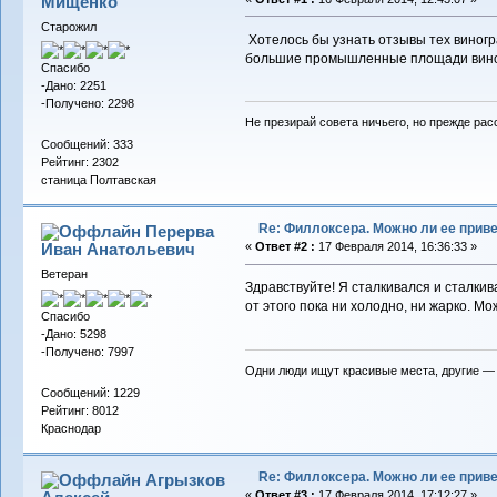
Мищенко
Старожил
Хотелось бы узнать отзывы тех виногра
большие промышленные площади виногр
Спасибо
-Дано: 2251
-Получено: 2298
Не презирай совета ничьего, но прежде рас
Сообщений: 333
Рейтинг: 2302
станица Полтавская
Re: Филлоксера. Можно ли ее прив
Перерва
Иван Анатольевич
«
Ответ #2 :
17 Февраля 2014, 16:36:33 »
Ветеран
Здравствуйте! Я сталкивался и сталкива
от этого пока ни холодно, ни жарко. М
Спасибо
-Дано: 5298
-Получено: 7997
Одни люди ищут красивые места, другие —
Сообщений: 1229
Рейтинг: 8012
Краснодар
Re: Филлоксера. Можно ли ее прив
Агрызков
«
Ответ #3 :
17 Февраля 2014, 17:12:27 »