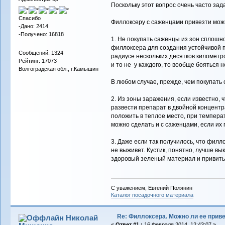
Поскольку этот вопрос очень часто зад
Спасибо
Филлоксеру с саженцами привезти можно
-Дано: 2414
-Получено: 16818
1. Не покупать саженцы из зон сплошно
филлоксера для создания устойчивой 
Сообщений: 1324
радиусе нескольких десятков километров
Рейтинг: 17073
и то не у каждого, то вообще бояться н
Волгоградская обл., г.Камышин
В любом случае, прежде, чем покупать 
2. Из зоны заражения, если известно,
развести препарат в двойной концентра
положить в теплое место, при температ
можно сделать и с саженцами, если их
3. Даже если так получилось, что фил
не выживет. Кустик, понятно, лучше вы
здоровый зеленый материал и привить на
С уважением, Евгений Полянин
Каталог посадочного материала
Re: Филлоксера. Можно ли ее прив
Николай
«
Ответ #1 :
16 Февраля 2014, 12:43:07 »