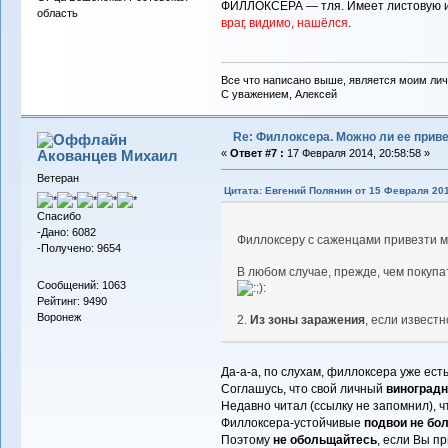
ФИЛЛОКСЕРА — тля. Имеет листовую и к
область
враг, видимо, нашёлся
.
Все что написано выше, является моим лич
С уважением, Алексей
Re: Филлоксера. Можно ли ее прив
Акованцев Михаил
«
Ответ #7 :
17 Февраля 2014, 20:58:58 »
Ветеран
Цитата: Евгений Полянин от 15 Февраля 201
Спасибо
-Дано: 6082
Филлоксеру с саженцами привезти мо
-Получено: 9654
В любом случае, прежде, чем покупа
Сообщений: 1063
Рейтинг: 9490
Воронеж
2.
Из зоны заражения
, если извест
Да-а-а, по слухам, филлоксера уже ест
Соглашусь, что свой личный
виноградн
Недавно читал (ссылку не запомнил), чт
Филлоксера-устойчивые
подвои не бо
Поэтому
не обольщайтесь
, если Вы п