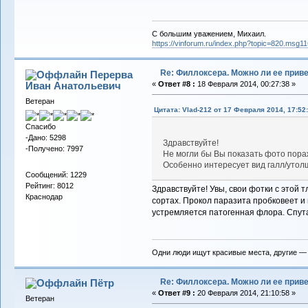
С большим уважением, Михаил.
https://vinforum.ru/index.php?topic=820.msg
Re: Филлоксера. Можно ли ее прив
Перерва
Иван Анатольевич
«
Ответ #8 :
18 Февраля 2014, 00:27:38 »
Ветеран
Цитата: Vlad-212 от 17 Февраля 2014, 17:52
Спасибо
-Дано: 5298
Здравствуйте!
-Получено: 7997
Не могли бы Вы показать фото пораж
Особенно интересует вид галл/утол
Сообщений: 1229
Рейтинг: 8012
Здравствуйте! Увы, свои фотки с этой 
Краснодар
сортах. Прокол паразита пробковеет и 
устремляется патогенная флора. Спута
Одни люди ищут красивые места, другие —
Re: Филлоксера. Можно ли ее прив
Пётр
«
Ответ #9 :
20 Февраля 2014, 21:10:58 »
Ветеран