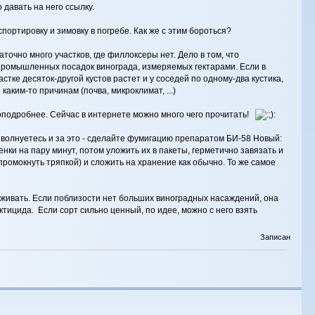
 давать на него ссылку.
ортировку и зимовку в погребе. Как же с этим бороться?
точно много участков, где филлоксеры нет. Дело в том, что
промышленных посадок винограда, измеряемых гектарами. Если в
стке десяток-другой кустов растет и у соседей по одному-два кустика,
каким-то причинам (почва, микроклимат, ...)
 поподробнее. Сейчас в интернете можно много чего прочитать!
 волнуетесь и за это - сделайте фумигацию препаратом БИ-58 Новый:
нки на пару минут, потом уложить их в пакеты, герметично завязать и
промокнуть тряпкой) и сложить на хранение как обычно. То же самое
реживать. Если поблизости нет больших виноградных насаждений, она
ктицида. Если сорт сильно ценный, по идее, можно с него взять
Записан