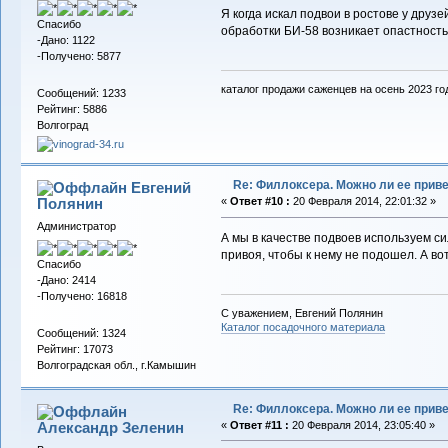
Я когда искал подвои в ростове у друз
Спасибо
обработки БИ-58 возникает опастность
-Дано: 1122
-Получено: 5877
каталог продажи саженцев на осень 2023 го
Сообщений: 1233
Рейтинг: 5886
Волгоград
Re: Филлоксера. Можно ли ее прив
Евгений
Полянин
«
Ответ #10 :
20 Февраля 2014, 22:01:32 »
Администратор
А мы в качестве подвоев используем с
привоя, чтобы к нему не подошел. А во
Спасибо
-Дано: 2414
-Получено: 16818
С уважением, Евгений Полянин
Каталог посадочного материала
Сообщений: 1324
Рейтинг: 17073
Волгоградская обл., г.Камышин
Re: Филлоксера. Можно ли ее прив
Александр Зеленин
«
Ответ #11 :
20 Февраля 2014, 23:05:40 »