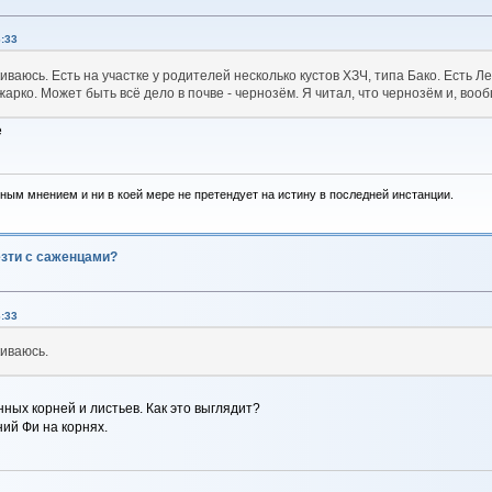
:33
иваюсь. Есть на участке у родителей несколько кустов ХЗЧ, типа Бако. Есть Ле
и жарко. Может быть всё дело в почве - чернозём. Я читал, что чернозём и, в
е
ным мнением и ни в коей мере не претендует на истину в последней инстанции.
езти с саженцами?
:33
киваюсь.
ных корней и листьев. Как это выглядит?
ий Фи на корнях.