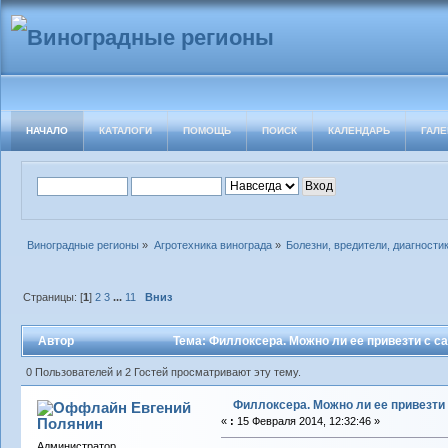
НАЧАЛО
КАТАЛОГИ
ПОМОЩЬ
ПОИСК
КАЛЕНДАРЬ
ГАЛЕ
Виноградные регионы
»
Агротехника винограда
»
Болезни, вредители, диагности
Страницы: [
1
]
2
3
...
11
Вниз
Автор
Тема: Филлоксера. Можно ли ее привезти с с
0 Пользователей и 2 Гостей просматривают эту тему.
Филлоксера. Можно ли ее привезти
Евгений
Полянин
«
:
15 Февраля 2014, 12:32:46 »
Администратор