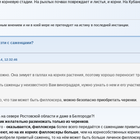
орневую стадии. На рыхлых почвах повреждает и листья, и корни. На Кубани
ным мнением и ни в коей мере не претендует на истину в последней инстанции.
езти с саженцами?
4, 12:32:46
жно. Она зимует в галлах на корнях растения, поэтому хорошо переносит тра
ть саженцы у неизвестного Вам виноградаря, нужно узнать о нем и его участ
но, что там может быть филлоксера,
можно безопасно приобретать черенки
.
ь на севере Ростовской области и даже в Белгороде?!
ик желательно размножать только из черенков
.
о -
оказывается, филлоксера
более всего передаётся с саженцами привиты
леют, но на их корнях филлоксеры больше
, чем на корнесобственных корня
риобрели привитый саженец, то на нём может быть больше личинок филлоксе