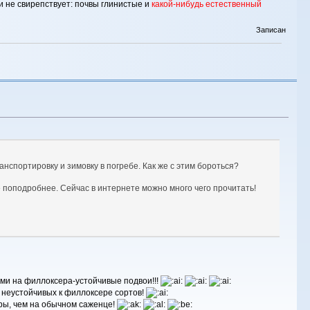
 не свирепствует: почвы глинистые и
какой-ни­будь естественный
Записан
нспортировку и зимовку в погребе. Как же с этим бороться?
ке поподробнее. Сейчас в интернете можно много чего прочитать!
ми на филлоксера-устойчивые подвои!!!
х неустойчивых к филлоксере сортов!
ры, чем на обычном саженце!