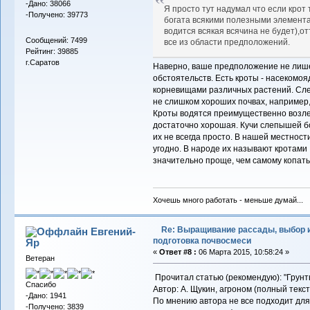
-Дано: 38066
Я просто тут надумал что если крот 
-Получено: 39773
богата всякими полезными элементам
водится всякая всячина не будет),о
Сообщений: 7499
все из области предположений.
Рейтинг: 39885
г.Саратов
Наверно, ваше предположение не лише
обстоятельств. Есть кроты - насекомо
корневищами различных растений. Слеп
не слишком хороших почвах, например, 
Кроты водятся преимущественно возле 
достаточно хорошая. Кучи слепышей бо
их не всегда просто. В нашей местност
угодно. В народе их называют кротам
значительно проще, чем самому копать
Хочешь много работать - меньше думай...
Re: Выращивание рассады, выбор 
Евгений-
подготовка почвосмеси
Яр
«
Ответ #8 :
06 Марта 2015, 10:58:24 »
Ветеран
Прочитал статью (рекомендую): "Грун
Спасибо
Автор: А. Щукин, агроном (полный текст
-Дано: 1941
По мнению автора не все подходит для
-Получено: 3839