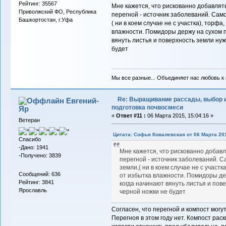
Рейтинг: 35567
Мне кажется, что рискованно добавлять
Приволжский ФО, Республика
перегной - источник заболеваний. Само
Башкортостан, г.Уфа
( ни в коем случае не с участка), торф
влажности. Помидоры держу на сухом па
вянуть листья и поверхность земли нуж
будет
Мы все разные... Объединяет нас любовь к в
Re: Выращивание рассады, выбор 
Евгений-
подготовка почвосмеси
Яр
«
Ответ #11 :
06 Марта 2015, 15:04:16 »
Ветеран
Цитата: Софья Ковалевская от 06 Марта 201
Спасибо
-Дано: 1941
Мне кажется, что рискованно добавл
-Получено: 3839
перегной - источник заболеваний. С
земли,( ни в коем случае не с участ
Сообщений: 636
от избытка влажности. Помидоры дер
Рейтинг: 3841
когда начинают вянуть листья и пов
Ярославль
черной ножки не будет
Согласен, что перегной и компост мог
Перегноя в этом году нет. Компост рас