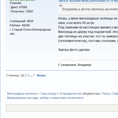
Цитата: Кузьмин Игорь Евгеньевич от 13 Мар
Спасибо
-Дано: 67058
Владимир,а фотку сможешь выложить
-Получено: 72567
Игорь, у меня виноградные зеленцы не
Сообщений: 9504
окне, и их всего 45 штук.
Рейтинг: 65535
Под лампами (в настоящее время) у ме
г. Старый Оскол Белгородская
Виноград не держу под подсветкой. Иго
обл.
две теплицы на участке, что ты замор
(тепловентилятор), поставь стеллажи, 
Завтра фото сделаю.
С уважением, Владимир
Страницы: [
1
]
2
3
...
7
Вверх
Виноградные регионы
»
Сад-огород
»
Огородничество
(Модераторы:
Tasha
,
Софь
Выращивание рассады, выбор и подготовка почвосмеси