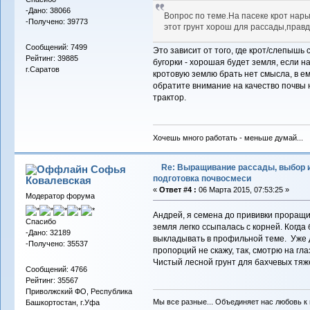
-Дано: 38066
Вопрос по теме.На пасеке крот нары
-Получено: 39773
этот грунт хорош для рассады,правд
Сообщений: 7499
Это зависит от того, где крот/слепышь
Рейтинг: 39885
бугорки - хорошая будет земля, если на
г.Саратов
кротовую землю брать нет смысла, в ем
обратите внимание на качество почвы на
трактор.
Хочешь много работать - меньше думай...
Re: Выращивание рассады, выбор 
Софья
подготовка почвосмеси
Ковалевская
«
Ответ #4 :
06 Марта 2015, 07:53:25 »
Модератор форума
Андрей, я семена до прививки проращив
Спасибо
земля легко ссыпалась с корней. Когда
-Дано: 32189
выкладывать в профильной теме. Уже 
-Получено: 35537
пропорций не скажу, так, смотрю на гла
Чистый лесной грунт для бахчевых тяж
Сообщений: 4766
Рейтинг: 35567
Приволжский ФО, Республика
Мы все разные... Объединяет нас любовь к в
Башкортостан, г.Уфа