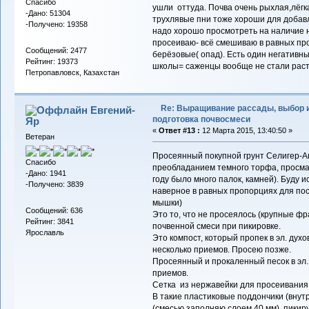
Спасибо
ушли оттуда. Почва очень рыхлая,лёгк
-Дано: 51304
трухлявые пни тоже хороши для добавл
-Получено: 19358
надо хорошо просмотреть на наличие 
просеиваю- всё смешиваю в равных пр
Сообщений: 2477
берёзовые( опад). Есть один негативн
Рейтинг: 19373
школы= саженцы вообще не стали раст
Петропавловск, Казахстан
Re: Выращивание рассады, выбор 
Евгений-
подготовка почвосмеси
Яр
«
Ответ #13 :
12 Марта 2015, 13:40:50 »
Ветеран
Просеянный покупной грунт Селигер-Агр
Спасибо
преобладанием темного торфа, просма
-Дано: 1941
году было много палок, камней). Буду и
-Получено: 3839
наверное в равных пропорциях для пос
мышки)
Сообщений: 636
Это то, что не просеялось (крупные фр
Рейтинг: 3841
почвенной смеси при пикировке.
Ярославль
Это компост, который пропек в эл. духо
несколько приемов. Просею позже.
Просеянный и прокаленный песок в эл. 
приемов.
Сетка из нержавейки для просеивания 
В такие пластиковые поддончики (внутр
(смесью заполняю слоем 40 мм), пикиру