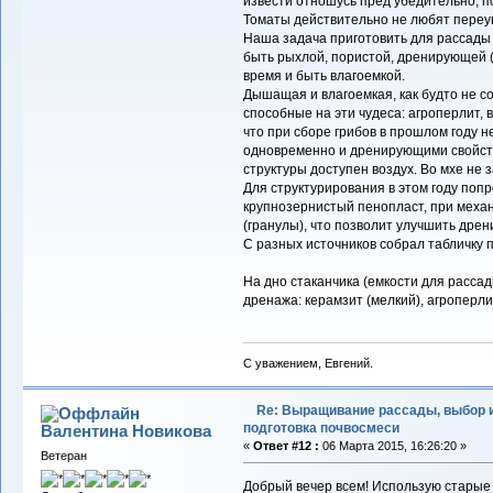
извести отношусь пред убедительно, по
Томаты действительно не любят переув
Наша задача приготовить для рассады 
быть рыхлой, пористой, дренирующей (
время и быть влагоемкой.
Дышащая и влагоемкая, как будто не с
способные на эти чудеса: агроперлит, 
что при сборе грибов в прошлом году н
одновременно и дренирующими свойства
структуры доступен воздух. Во мхе не
Для структурирования в этом году поп
крупнозернистый пенопласт, при меха
(гранулы), что позволит улучшить дре
С разных источников собрал табличку п
На дно стаканчика (емкости для рассад
дренажа: керамзит (мелкий), агроперлит
С уважением, Евгений.
Re: Выращивание рассады, выбор 
подготовка почвосмеси
Валентина Новикова
«
Ответ #12 :
06 Марта 2015, 16:26:20 »
Ветеран
Добрый вечер всем! Использую старые 