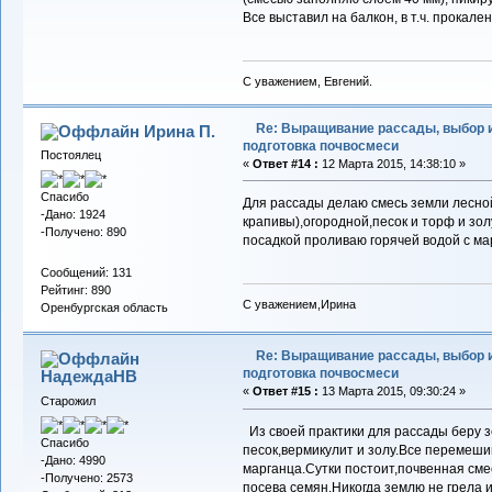
Все выставил на балкон, в т.ч. прокал
С уважением, Евгений.
Re: Выращивание рассады, выбор 
Ирина П.
подготовка почвосмеси
Постоялец
«
Ответ #14 :
12 Марта 2015, 14:38:10 »
Спасибо
Для рассады делаю смесь земли лесной
-Дано: 1924
крапивы),огородной,песок и торф и зол
-Получено: 890
посадкой проливаю горячей водой с ма
Сообщений: 131
Рейтинг: 890
С уважением,Ирина
Оренбургская область
Re: Выращивание рассады, выбор 
подготовка почвосмеси
НадеждаНВ
«
Ответ #15 :
13 Марта 2015, 09:30:24 »
Старожил
Из своей практики для рассады беру з
Спасибо
песок,вермикулит и золу.Все перемеш
-Дано: 4990
марганца.Сутки постоит,почвенная сме
-Получено: 2573
посева семян.Никогда землю не грела 