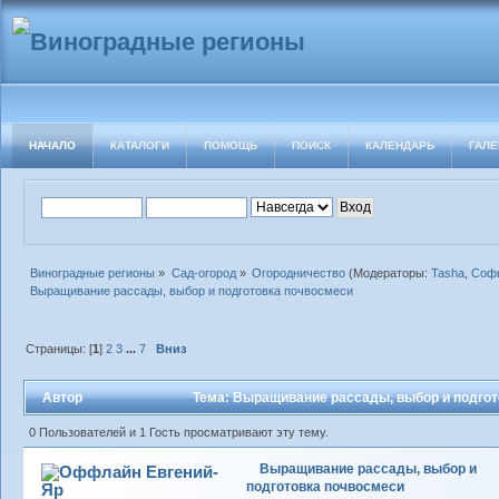
НАЧАЛО
КАТАЛОГИ
ПОМОЩЬ
ПОИСК
КАЛЕНДАРЬ
ГАЛЕ
Виноградные регионы
»
Сад-огород
»
Огородничество
(Модераторы:
Tasha
,
Софь
Выращивание рассады, выбор и подготовка почвосмеси
Страницы: [
1
]
2
3
...
7
Вниз
Автор
Тема: Выращивание рассады, выбор и подгот
0 Пользователей и 1 Гость просматривают эту тему.
Выращивание рассады, выбор и
Евгений-
подготовка почвосмеси
Яр