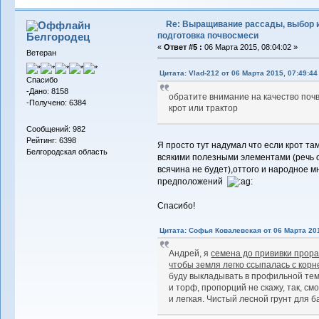
Re: Выращивание рассады, выбор 
подготовка почвосмеси
Белгородец
«
Ответ #5 :
06 Марта 2015, 08:04:02 »
Ветеран
Цитата: Vlad-212 от 06 Марта 2015, 07:49:44
Спасибо
-Дано: 8158
обратите внимание на качество почвы
-Получено: 6384
крот или трактор
Сообщений: 982
Рейтинг: 6398
Я просто тут надумал что если крот там
Белгородская область
всякими полезными элементами (речь о 
всячина не будет),оттого и народное 
предположений
Спасибо!
Цитата: Софья Ковалевская от 06 Марта 201
Андрей, я
семена до прививки прора
чтобы земля легко ссыпалась с корн
буду выкладывать в профильной тем
и торф, пропорций не скажу, так, см
и легкая. Чистый лесной грунт для 