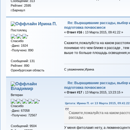
Сообщений: 313
Рейтинг: 2595
г.Барнаул
Re: Выращивание рассады, выбор 
Ирина П.
подготовка почвосмеси
Постоялец
«
Ответ #16 :
13 Марта 2015, 09:41:22 »
Спасибо
Скажите,пожалуйста на каком расстоя
-Дано: 1924
понимаю что чем ближе к рассаде , те
-Получено: 890
выше то больше площадь освещения,но 
Сообщений: 131
Рейтинг: 890
С уважением,Ирина
Оренбургская область
Re: Выращивание рассады, выбор 
подготовка почвосмеси
Владимиp
«
Ответ #17 :
13 Марта 2015, 13:23:15 »
Ветеран
Цитата: Ирина П. от 13 Марта 2015, 09:41:22
Спасибо
-Дано: 67058
Скажите,пожалуйста на каком расст
-Получено: 72567
рассады.
Сообщений: 9504
У меня фитоламп нету, а люминесцентн