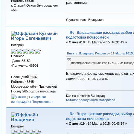
Рейтинг: 65535
растениями.
г. Старый Оскол Белгородская
обл.
С уважением, Владимир
Re: Выращивание рассады, выбор 
Кузьмин
подготовка почвосмеси
Игорь Евгеньевич
«
Ответ #18 :
13 Марта 2015, 16:31:49 »
Ветеран
Цитата: Владимир Петров от 13 Марта 2015,
Спасибо
-Дано: 38152
люминесцентные светильники находя
-Получено: 46304
Владимир,а фотку сможешь выложить,хо
Сообщений: 6647
люминесцентные лампы.
Рейтинг: 46345
Московская обл.г Павловский
Посад. 265 сортов винограда.
Как же я люблю Виноград.
Каталог посадочного материала
Re: Выращивание рассады, выбор 
подготовка почвосмеси
Владимиp
«
Ответ #19 :
14 Марта 2015, 00:43:14 »
Ветеран