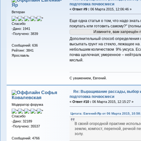
подготовка почвосмеси
Яр
«
Ответ #9 :
06 Марта 2015, 12:06:46 »
Ветеран
Еще одна статья о том, что надо знать 
Спасибо
покупать или готовить самому?" (полны
-Дано: 1941
Извините, вам запрещён 
-Получено: 3839
Дополнительный способ определения к
высыпать грунт на стекло, лежащее на
Сообщений: 636
небольшим количеством 9% уксуса. Ес
Рейтинг: 3841
почва щелочная; умеренное – нейтраль
Ярославль
кислый.
С уважением, Евгений.
Re: Выращивание рассады, выбор 
Софья
подготовка почвосмеси
Ковалевская
«
Ответ #10 :
06 Марта 2015, 12:15:27 »
Модератор форума
Цитата: Евгений-Яр от 06 Марта 2015, 10:58
Спасибо
-Дано: 32189
В своей огородной практике исполь
-Получено: 35537
землю, компост, перегной, речной п
золу.
Сообщений: 4766