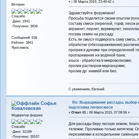
«
:
05 Марта 2015, 23:49:42 »
Ветеран
Здравствуйте форумчане!
Спасибо
Просьба поделится своим опытом (по
-Дано: 1941
составу смеси (перегной, торф, песок 
-Получено: 3839
керамзит, перлит, вермикулит, пенопла
посева семян на рассаду.
Сообщений: 636
Есть ли смысл подвергать саму смесь,
Рейтинг: 3841
обработке (обеззараживании) различн
Ярославль
прогрев в духовке при определенной т
пропаривание на водяной бане;
изыск - обработка в микроволновке;
пролив раствором марганцовки;
пролив др. химией или био.
С уважением, Евгений.
Re: Выращивание рассады, выбор 
Софья
подготовка почвосмеси
Ковалевская
«
Ответ #1 :
06 Марта 2015, 07:09:56 »
Модератор форума
Для рассады беру лесную землю, благо 
Спасибо
тележке. Проливаю только кипятком. Оп
-Дано: 32189
перезимовки в холодильнике саженцев 
-Получено: 35537