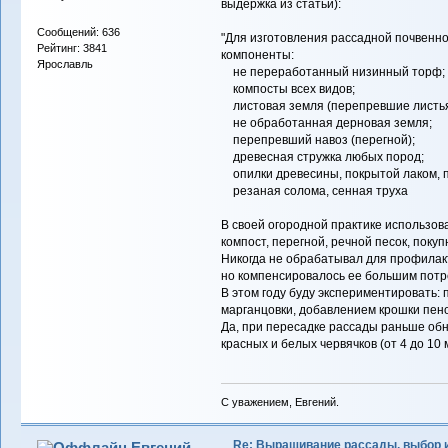
выдержка из статьи):
Сообщений: 636
"Для изготовления рассадной почвенн
Рейтинг: 3841
компоненты:
Ярославль
не переработанный низинный торф;
компосты всех видов;
листовая земля (перепревшие листья
не обработанная дерновая земля;
перепревший навоз (перегной);
древесная стружка любых пород;
опилки древесины, покрытой лаком, пр
резаная солома, сенная труха
В своей огородной практике использов
компост, перегной, речной песок, покуп
Никогда не обрабатывал для профилак
но компенсировалось ее большим потр
В этом году буду экспериментировать: п
марганцовки, добавлением крошки пен
Да, при пересадке рассады раньше об
красных и белых червячков (от 4 до 10 
С уважением, Евгений.
Re: Выращивание рассады, выбор 
Евгений-