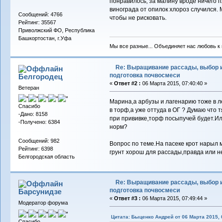
понравилось, за малину вроде ничего пл
винограда от опилок хлороз случился. М
Сообщений: 4766
чтобы не рисковать.
Рейтинг: 35567
Приволжский ФО, Республика
Башкортостан, г.Уфа
Мы все разные... Объединяет нас любовь к в
Re: Выращивание рассады, выбор 
подготовка почвосмеси
Белгородец
«
Ответ #2 :
06 Марта 2015, 07:40:40 »
Ветеран
Марина,а арбузы и лагенарию тоже в л
Спасибо
в торф,а уже оттуда в ОГ ? Думаю что 
-Дано: 8158
при прививке,торф посыпучей будет.Ил
-Получено: 6384
норм?
Сообщений: 982
Вопрос по теме.На пасеке крот нарыл м
Рейтинг: 6398
грунт хорош для рассады,правда или н
Белгородская область
Re: Выращивание рассады, выбор 
подготовка почвосмеси
Барсунидзе
«
Ответ #3 :
06 Марта 2015, 07:49:44 »
Модератор форума
Цитата: Быценко Андрей от 06 Марта 2015, 
Спасибо