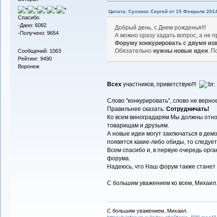
Цитата: Сухонос Сергей от 15 Февраля 2014
Спасибо
-Дано: 6082
Добрый день, с Днем рожденья!!!
-Получено: 9654
А можно сразу задать вопрос, а не
Форуму конкурировать с двумя из
Обязательно
нужны новые идеи
. П
Сообщений: 1063
Рейтинг: 9490
Воронеж
Всех
участников, приветствую!!!
Слово "конкурировать", слово не верное
Правильнее сказать:
Сотрудничать!
Ко всем виноградарям Мы должны относ
товарищам и друзьям.
А новые идеи могут заключаться в дем
появятся какие-либо обиды, то следует
Всем спасибо и, в первую очередь орга
форума.
Надеюсь, что Наш форум также станет
С большим уважением ко всем, Михаи
С большим уважением, Михаил.