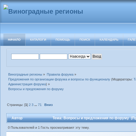
НАЧАЛО
КАТАЛОГИ
ПОМОЩЬ
ПОИСК
КАЛЕНДАРЬ
ГАЛЕ
Виноградные регионы
»
Правила форума
»
Предложения по организации форума и вопросы по функционалу
(Модераторы:
T
Администрация форума
) »
Вопросы и предложения по форуму
Страницы: [
1
]
2
3
...
71
Вниз
Автор
Тема: Вопросы и предложения по форуму (Пр
0 Пользователей и 1 Гость просматривают эту тему.