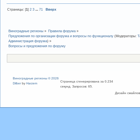
Страницы: [
1
]
2
3
...
71
Вверх
Виноградные регионы
»
Правила форума
»
Предложения по организации форума и вопросы по функционалу
(Модераторы:
T
Администрация форума
) »
Вопросы и предложения по форуму
Виноградные регионы © 2026
Страница сгенерирована за 0.234
Dilber
by
Harzem
секунд. Запросов: 65.
Дизайн смайлов "