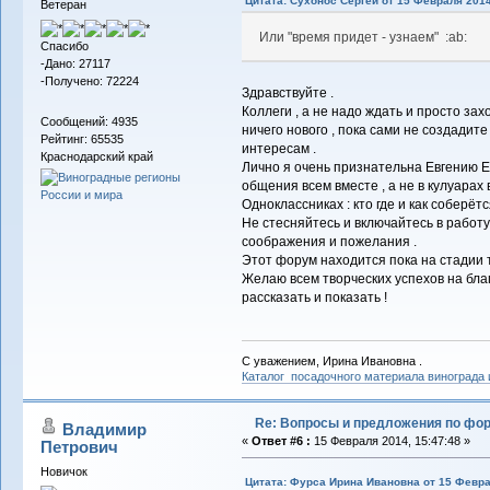
Цитата: Сухонос Сергей от 15 Февраля 2014
Ветеран
Или "время придет - узнаем" :ab:
Спасибо
-Дано: 27117
-Получено: 72224
Здравствуйте .
Коллеги , а не надо ждать и просто захо
Сообщений: 4935
ничего нового , пока сами не создади
Рейтинг: 65535
интересам .
Краснодарский край
Лично я очень признательна Евгению 
общения всем вместе , а не в кулуарах
Одноклассниках : кто где и как соберётся
Не стесняйтесь и включайтесь в работу
соображения и пожелания .
Этот форум находится пока на стадии т
Желаю всем творческих успехов на благ
рассказать и показать !
С уважением, Ирина Ивановна .
Каталог посадочного материала винограда
Re: Вопросы и предложения по фо
Владимир
«
Ответ #6 :
15 Февраля 2014, 15:47:48 »
Петрович
Новичок
Цитата: Фурса Ирина Ивановна от 15 Февра