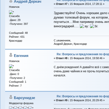
Re: Вопросы и предложения по фо
Андрей Деркач
«
Ответ #7 :
15 Февраля 2014, 17:28:11 »
Новичок
Здравствуйте! Очень хорошее дело н
Спасибо
думаю толковый форум, на котором 
-Дано: 29
поучиться....Мне папример очень ин
-Получено: 397
виноградарей.....
Сообщений: 48
Рейтинг: 431
С уважением,
Краснодар
Андрей Деркач, Краснодар
Re: Вопросы и предложения по фо
Евгения
«
Ответ #8 :
15 Февраля 2014, 19:58:46 »
Новичок
С днём рождения! А давайте всё с само
Спасибо
очень даже чайник и не прочь поучиться
-Дано: 0
начался.
-Получено: 2
Сообщений: 1
Рейтинг: 7
Re: Вопросы и предложения по фо
Барсунидзе
«
Ответ #9 :
15 Февраля 2014, 20:29:45 »
Модератор форума