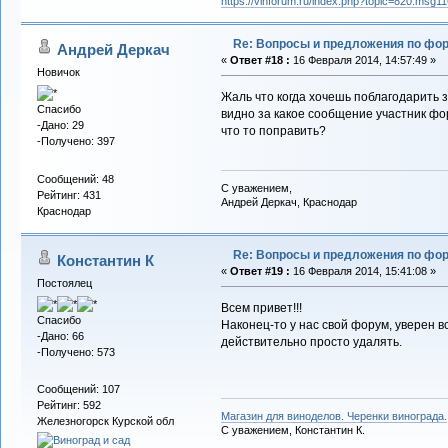
https://vinforum.ru/index.php?topic=820.msg
Re: Вопросы и предложения по фо
Андрей Деркач
«
Ответ #18 :
16 Февраля 2014, 14:57:49 »
Новичок
Жаль что когда хочешь поблагодарить 
Спасибо
видно за какое сообщение участник фо
-Дано: 29
что то поправить?
-Получено: 397
Сообщений: 48
С уважением,
Рейтинг: 431
Андрей Деркач, Краснодар
Краснодар
Re: Вопросы и предложения по фо
Константин К
«
Ответ #19 :
16 Февраля 2014, 15:41:08 »
Постоялец
Всем привет!!!
Спасибо
Наконец-то у нас свой форум, уверен в
-Дано: 66
действительно просто удалять.
-Получено: 573
Сообщений: 107
Рейтинг: 592
Магазин для виноделов. Черенки винограда.
Железногорск Курской обл
С уважением, Константин К.