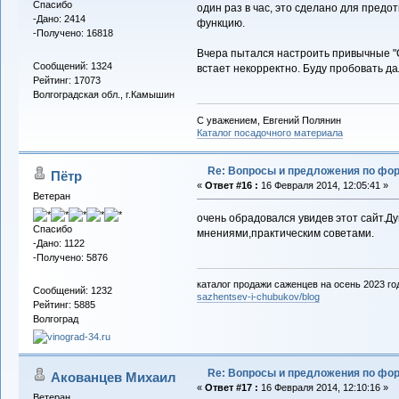
Спасибо
один раз в час, это сделано для предо
-Дано: 2414
функцию.
-Получено: 16818
Вчера пытался настроить привычные "С
Сообщений: 1324
встает некорректно. Буду пробовать д
Рейтинг: 17073
Волгоградская обл., г.Камышин
С уважением, Евгений Полянин
Каталог посадочного материала
Re: Вопросы и предложения по фо
Пётр
«
Ответ #16 :
16 Февраля 2014, 12:05:41 »
Ветеран
очень обрадовался увидев этот сайт.Д
Спасибо
мнениями,практическим советами.
-Дано: 1122
-Получено: 5876
каталог продажи саженцев на осень 2023 го
Сообщений: 1232
sazhentsev-i-chubukov/blog
Рейтинг: 5885
Волгоград
Re: Вопросы и предложения по фо
Акованцев Михаил
«
Ответ #17 :
16 Февраля 2014, 12:10:16 »
Ветеран