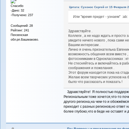
Спасибо
Цитата: Сухонос Сергей от 15 Февраля 2
-Дано: 32
-Получено: 237
Или "время придет - узнаем" :ab:
Сообщений: 28
Рейтинг: 241
Здравствуйте .
Пензенская
Коллеги , а не надо ждать и просто з
обл.рп.Башмаково.
увидите ничего нового , пока сами 
Вашим интересам .
Лично я очень признательна Евгени
возможность общения всем вместе , 
фотоснимками в Одноклассниках : кто 
Не стесняйтесь и включайтесь в рабо
соображения и пожелания .
Этот форум находится пока на стади
Желаю всем творческих успехов на б
было что рассказать и показать !
Здравствуйте! Я полностью поддержи
Региональным тоже хочется,что-то поч
другого региона,на чем-то и обожжёмся.
приходит с разных регионов,но ответ н
более глубоко,что в беде не оставят и 