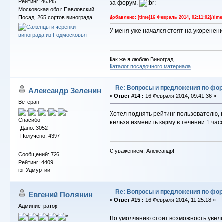
Рейтинг: 46345
за форум.
Московская обл.г Павловский
Посад. 265 сортов винограда.
Добавлено: [time]16 Февраль 2014, 02:11:02[/time
У меня уже начался.стоят на укоренен
Как же я люблю Виноград.
Каталог посадочного материала
Re: Вопросы и предложения по фо
Александр Зеленин
«
Ответ #14 :
16 Февраля 2014, 09:41:36 »
Ветеран
Хотел поднять рейтинг пользователю, но
Спасибо
нельзя изменить карму в течении 1 часов
-Дано: 3052
-Получено: 4397
С уважением, Александр!
Сообщений: 726
Рейтинг: 4409
юг Удмуртии
Re: Вопросы и предложения по фо
Евгений Полянин
«
Ответ #15 :
16 Февраля 2014, 11:25:18 »
Администратор
По умолчанию стоит возможность увели