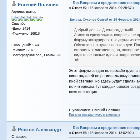
Re: Вопросы и предложения по фо
Евгений Полянин
«
Ответ #2 :
15 Февраля 2014, 09:28:37 »
Администратор
Цитата: Сухонос Сергей от 15 Февраля 2014
Спасибо
-Дано: 2414
Добрый день, с Днем рожденья!!!
-Получено: 16818
А можно сразу задать вопрос, а не
Форуму конкурировать с двумя изве
Обязательно нужны новые идеи. Пока
Сообщений: 1324
скорость великолепна, но, наверное 
Рейтинг: 17073
видите основные идеи и направлени
Волгоградская обл., г.Камышин
:ab:
Этот форум создан по просьбе группы
виноградарей по региональному принцип
иной степени, но здесь будет сделан 
по интересам. Тут каждый сможет созда
всех желающих.
С уважением, Евгений Полянин
Каталог посадочного материала
Re: Вопросы и предложения по фо
Рясков Александр
«
Ответ #3 :
15 Февраля 2014, 13:02:02 »
Старожил