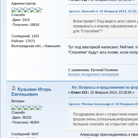
Администратор
Цитата: Евгений от 15 Февраля 2014, 21:51:
Спасибо
-Дано: 2414
Всем привет! Рад видеть всех своих 
-Получено: 16818
привыкнуть к новому оформлению и н
для "Спасибки!"?
Сообщений: 1324
Рейтинг: 17073
Волгоградская обл., г.Камышин
Тут под аватаркой написано: Рейтинг: 
"Спасибки" будут чуть позже, если пол
С уважением, Евгений Полянин
Каталог посадочного материала
Re: Вопросы и предложения по фо
Кузьмин Игорь
«
Ответ #13 :
15 Февраля 2014, 22:28:56 »
Евгеньевич
Ветеран
Цитата: Рясков Александр от 15 Февраля 20
Спасибо
Поздравляю всех с открытием новог
-Дано: 38152
форум очень успешным,информацио
-Получено: 46304
большое спасибо за открытие сайта
Сообщений: 6647
Александр присоединяюсь к твоему