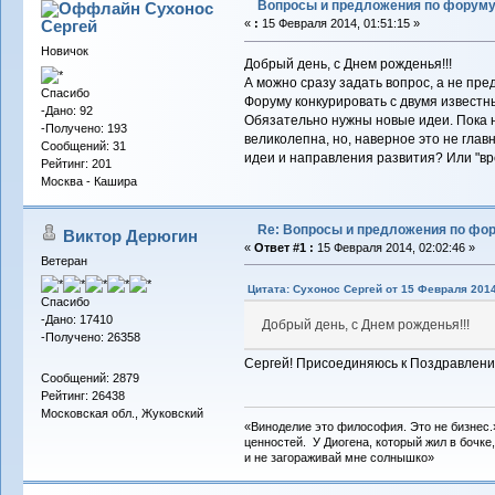
Вопросы и предложения по форум
Сухонос
Сергей
«
:
15 Февраля 2014, 01:51:15 »
Новичок
Добрый день, с Днем рожденья!!!
А можно сразу задать вопрос, а не пр
Спасибо
Форуму конкурировать с двумя известн
-Дано: 92
Обязательно нужны новые идеи. Пока ни
-Получено: 193
великолепна, но, наверное это не глав
Сообщений: 31
идеи и направления развития? Или "вре
Рейтинг: 201
Москва - Кашира
Re: Вопросы и предложения по фо
Виктор Дерюгин
«
Ответ #1 :
15 Февраля 2014, 02:02:46 »
Ветеран
Цитата: Сухонос Сергей от 15 Февраля 2014
Спасибо
-Дано: 17410
Добрый день, с Днем рожденья!!!
-Получено: 26358
Сергей! Присоединяюсь к Поздравлени
Сообщений: 2879
Рейтинг: 26438
Московская обл., Жуковский
«Виноделие это философия. Это не бизнес.
ценностей. У Диогена, который жил в бочке,
и не загораживай мне солнышко»