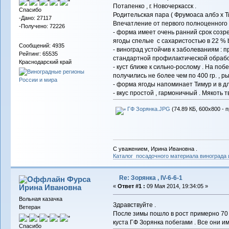
Потапенко , г. Новочеркасск .
Спасибо
Родительская пара ( Фрумоаса албэ х Ти
-Дано: 27117
Впечатление от первого полноценного
-Получено: 72226
- форма имеет очень ранний срок созр
ягоды спелые с сахаристостью в 22 % br
Сообщений: 4935
- виноград устойчив к заболеваниям : 
Рейтинг: 65535
стандартной профилактической обработ
Краснодарский край
- куст ближе к сильно-рослому . На побе
получились не более чем по 400 гр. , р
- форма ягоды напоминает Тимур и в дли
- вкус простой , гармоничный . Мякоть т
ГФ Зорянка.JPG
(74.89 КБ, 600x800 - 
С уважением, Ирина Ивановна .
Каталог посадочного материала винограда
Re: Зорянка , IV-6-6-1
Фурса
Ирина Ивановна
«
Ответ #1 :
09 Мая 2014, 19:34:05 »
Вольная казачка
Здравствуйте .
Ветеран
После зимы пошло в рост примерно 70 %
куста ГФ Зорянка побегами . Все они им
Спасибо