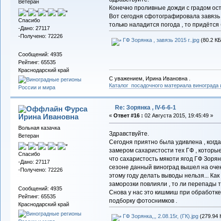
Ветеран
Конечно проливные дожди с градом ост
Вот сегодня сфотографировала завязь 
Спасибо
только наладится погода , то придётся 
-Дано: 27117
-Получено: 72226
ГФ Зорянка , завязь 2015 г..jpg
(80.2 КБ
Сообщений: 4935
Рейтинг: 65535
Краснодарский край
С уважением, Ирина Ивановна .
Каталог посадочного материала винограда
Re: Зорянка , IV-6-6-1
Фурса
Ирина Ивановна
«
Ответ #16 :
02 Августа 2015, 19:45:49 »
Вольная казачка
Здравствуйте.
Ветеран
Сегодня приятно была удивлена , когд
замером сахаристости тех ГФ , которые
Спасибо
что сахаристость мякоти ягод ГФ Зорянк
-Дано: 27117
сезоне данный виноград вышел на очен
-Получено: 72226
этому году делать выводы нельзя... Как то
заморозки повлияли , то ли перепады т
Сообщений: 4935
Снова у нас это кишмиш при обработке 
Рейтинг: 65535
подборку фотоснимков .
Краснодарский край
ГФ Зорянка,,, 2.08.15г, (ГК).jpg
(279.94 