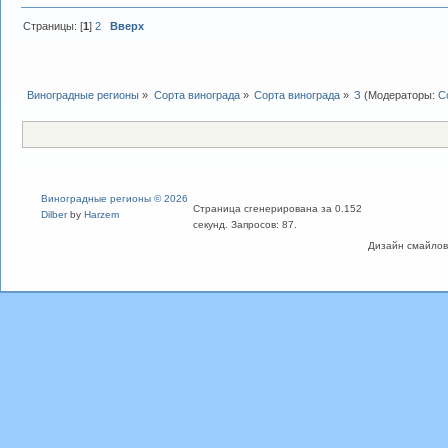
Страницы: [
1
]
2
Вверх
Виноградные регионы
»
Сорта винограда
»
Сорта винограда
»
З
(Модераторы:
С
Виноградные регионы © 2026
Страница сгенерирована за 0.152
Dilber
by
Harzem
секунд. Запросов: 87.
Дизайн смайлов "