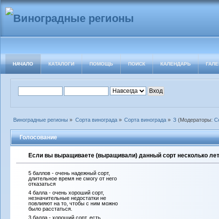
НАЧАЛО
КАТАЛОГИ
ПОМОЩЬ
ПОИСК
КАЛЕНДАРЬ
ГАЛЕ
Виноградные регионы
»
Сорта винограда
»
Сорта винограда
»
З
(Модераторы:
С
Голосование
Если вы выращиваете (выращивали) данный сорт несколько лет 
5 баллов - очень надежный сорт,
длительное время не смогу от него
отказаться
4 балла - очень хороший сорт,
незначительные недостатки не
повлияют на то, чтобы с ним можно
было расстаться.
3 балла - хороший сорт, есть