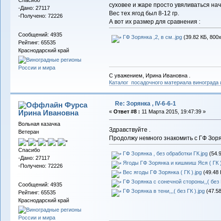
Спасибо
суховее и жаре просто увяливаться нача
-Дано: 27117
Вес тех ягод был 8-12 гр.
-Получено: 72226
А вот их размер для сравнения :
Сообщений: 4935
ГФ Зорянка ,2, в см..jpg
(39.82 КБ, 800
Рейтинг: 65535
Краснодарский край
С уважением, Ирина Ивановна .
Каталог посадочного материала винограда
Re: Зорянка , IV-6-6-1
Фурса
Ирина Ивановна
«
Ответ #8 :
11 Марта 2015, 19:47:39 »
Вольная казачка
Здравствуйте .
Ветеран
Продолжу немного знакомить с ГФ Зоря
Спасибо
ГФ Зорянка , без обработки ГК.jpg
(54.9
-Дано: 27117
Ягоды ГФ Зорянка и кишмиш Яся ( ГК )
-Получено: 72226
Вес ягоды ГФ Зорянка ( ГК ).jpg
(49.48 
ГФ Зорянка с сонечной стороны,,( без Г
Сообщений: 4935
ГФ Зорянка в тени,,,( без ГК ).jpg
(47.58
Рейтинг: 65535
Краснодарский край