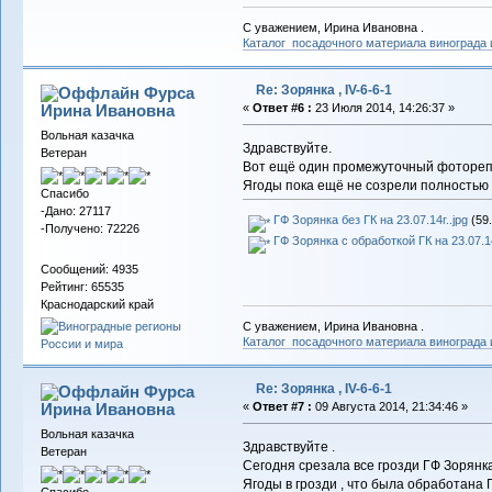
С уважением, Ирина Ивановна .
Каталог посадочного материала винограда
Re: Зорянка , IV-6-6-1
Фурса
Ирина Ивановна
«
Ответ #6 :
23 Июля 2014, 14:26:37 »
Вольная казачка
Здравствуйте.
Ветеран
Вот ещё один промежуточный фоторепо
Ягоды пока ещё не созрели полностью , 
Спасибо
-Дано: 27117
ГФ Зорянка без ГК на 23.07.14г..jpg
(59.
-Получено: 72226
ГФ Зорянка с обработкой ГК на 23.07.14
Сообщений: 4935
Рейтинг: 65535
Краснодарский край
С уважением, Ирина Ивановна .
Каталог посадочного материала винограда
Re: Зорянка , IV-6-6-1
Фурса
Ирина Ивановна
«
Ответ #7 :
09 Августа 2014, 21:34:46 »
Вольная казачка
Здравствуйте .
Ветеран
Сегодня срезала все грозди ГФ Зорянка
Ягоды в грозди , что была обработана