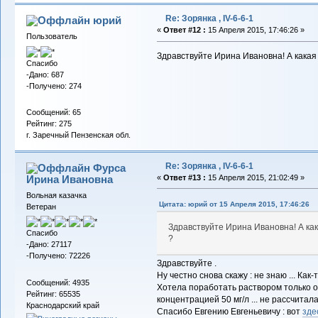
Re: Зорянка , IV-6-6-1
юрий
«
Ответ #12 :
15 Апреля 2015, 17:46:26 »
Пользователь
Здравствуйте Ирина Ивановна! А какая
Спасибо
-Дано: 687
-Получено: 274
Сообщений: 65
Рейтинг: 275
г. Заречный Пензенская обл.
Re: Зорянка , IV-6-6-1
Фурса
Ирина Ивановна
«
Ответ #13 :
15 Апреля 2015, 21:02:49 »
Вольная казачка
Цитата: юрий от 15 Апреля 2015, 17:46:26
Ветеран
Здравствуйте Ирина Ивановна! А ка
Спасибо
?
-Дано: 27117
-Получено: 72226
Здравствуйте .
Ну честно снова скажу : не знаю ... Как-
Сообщений: 4935
Хотела поработать раствором только о
Рейтинг: 65535
концентрацией 50 мг/л ... не рассчитал
Краснодарский край
Спасибо Евгению Евгеньевичу : вот
зде