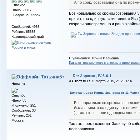
А по сроку созревания она по преж
Спасибо
-Дано: 27117
Всё нормально со сроком созревания у 
-Получено: 72226
привита на один куст с кишмишом Яся ( 
созрели одновременно и рано в районе 
Сообщений: 4935
Рейтинг: 65535
ГФ Зорянка + ягодка Яси для сравнени
Краснодарский край
С уважением, Ирина Ивановна .
Каталог посадочного материала винограда
Re: Зорянка , IV-6-6-1
Татьяна5+
«
Ответ #11 :
11 Марта 2015, 21:29:12 »
Новичок
Цитата: Фурса Ирина Ивановна от 11 Марта 
Спасибо
-Дано: 85
Всё нормально со сроком созревания 
-Получено: 251
была привита на один куст с кишмиш
Сообщений: 33
) , так вот созрели одновременно и р
Рейтинг: 251
Москва
Так-так, прекрасненько. Запишу её себе
поспрашиваю.