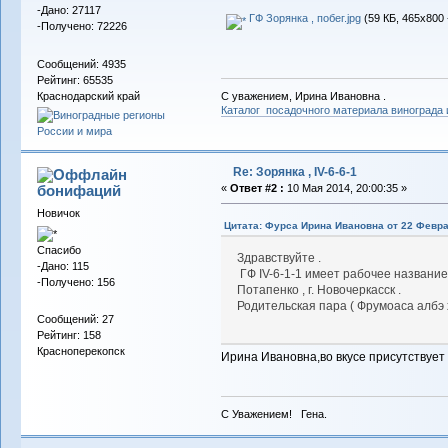
-Дано: 27117
ГФ Зорянка , побег.jpg
(59 КБ, 465x800 
-Получено: 72226
Сообщений: 4935
Рейтинг: 65535
Краснодарский край
С уважением, Ирина Ивановна .
Каталог посадочного материала винограда
Re: Зорянка , IV-6-6-1
бонифаций
«
Ответ #2 :
10 Мая 2014, 20:00:35 »
Новичок
Цитата: Фурса Ирина Ивановна от 22 Феврал
Спасибо
Здравствуйте .
-Дано: 115
ГФ IV-6-1-1 имеет рабочее названи
-Получено: 156
Потапенко , г. Новочеркасск .
Родительская пара ( Фрумоаса албэ х
Сообщений: 27
Рейтинг: 158
Красноперекопск
Ирина Ивановна,во вкусе присутствует 
С Уважением! Гена.