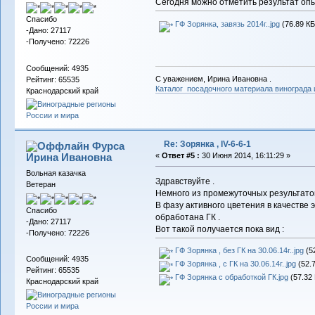
Сегодня можно отметить результат опы
Спасибо
ГФ Зорянка, завязь 2014г..jpg
(76.89 КБ
-Дано: 27117
-Получено: 72226
Сообщений: 4935
С уважением, Ирина Ивановна .
Рейтинг: 65535
Каталог посадочного материала винограда
Краснодарский край
Re: Зорянка , IV-6-6-1
Фурса
Ирина Ивановна
«
Ответ #5 :
30 Июня 2014, 16:11:29 »
Вольная казачка
Здравствуйте .
Ветеран
Немного из промежуточных результатов
В фазу активного цветения в качестве
Спасибо
обработана ГК .
-Дано: 27117
Вот такой получается пока вид :
-Получено: 72226
ГФ Зорянка , без ГК на 30.06.14г..jpg
(52
Сообщений: 4935
ГФ Зорянка , с ГК на 30.06.14г..jpg
(52.7
Рейтинг: 65535
ГФ Зорянка с обработкой ГК.jpg
(57.32 
Краснодарский край