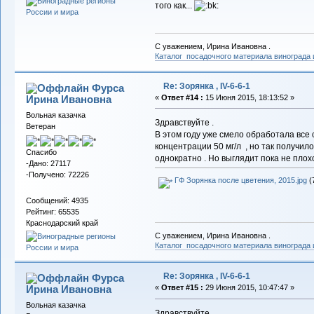
того как...
С уважением, Ирина Ивановна .
Каталог посадочного материала винограда
Re: Зорянка , IV-6-6-1
Фурса
Ирина Ивановна
«
Ответ #14 :
15 Июня 2015, 18:13:52 »
Вольная казачка
Здравствуйте .
Ветеран
В этом году уже смело обработала все
концентрации 50 мг/л , но так получил
Спасибо
однократно . Но выглядит пока не плохо
-Дано: 27117
-Получено: 72226
ГФ Зорянка после цветения, 2015.jpg
(
Сообщений: 4935
Рейтинг: 65535
Краснодарский край
С уважением, Ирина Ивановна .
Каталог посадочного материала винограда
Re: Зорянка , IV-6-6-1
Фурса
Ирина Ивановна
«
Ответ #15 :
29 Июня 2015, 10:47:47 »
Вольная казачка
Здравствуйте.