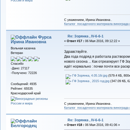
С уважением, Ирина Ивановна .
Каталог посадочного материала винограда
Re: Зорянка , IV-6-6-1
Фурса
Ирина Ивановна
«
Ответ #17 :
06 Мая 2016, 09:12:22 »
Вольная казачка
Здравствуйте.
Ветеран
Два года подряд я работала раствором
нового сезона ... Как отреагирует ГФ З
Спасибо
идёт нормально : почки почти все раскр
-Дано: 27117
-Получено: 72226
ГФ Зорянка, 4.05.16г.jpg
(579.4 КБ, 800
ГФ Зорянка , 2015 год.jpg
(347.09 КБ, 6
Сообщений: 4935
Рейтинг: 65535
Краснодарский край
С уважением, Ирина Ивановна .
Каталог посадочного материала винограда
Re: Зорянка , IV-6-6-1
Белгородец
«
Ответ #18 :
06 Мая 2016, 09:41:06 »