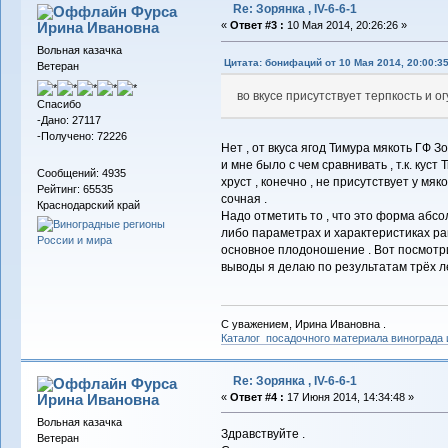
Re: Зорянка , IV-6-6-1
Фурса
Ирина Ивановна
«
Ответ #3 :
10 Мая 2014, 20:26:26 »
Вольная казачка
Цитата: бонифаций от 10 Мая 2014, 20:00:3
Ветеран
во вкусе присутствует терпкость и 
Спасибо
-Дано: 27117
-Получено: 72226
Нет , от вкуса ягод Тимура мякоть ГФ З
и мне было с чем сравнивать , т.к. куст
Сообщений: 4935
хруст , конечно , не присутствует у мя
Рейтинг: 65535
сочная .
Краснодарский край
Надо отметить то , что это форма абсол
либо параметрах и характеристиках ран
основное плодоношение . Вот посмотрим
выводы я делаю по результатам трёх л
С уважением, Ирина Ивановна .
Каталог посадочного материала винограда
Re: Зорянка , IV-6-6-1
Фурса
Ирина Ивановна
«
Ответ #4 :
17 Июня 2014, 14:34:48 »
Вольная казачка
Здравствуйте .
Ветеран