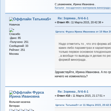
С уважением, Ирина Ивановна .
Каталог посадочного материала винограда
Re: Зорянка , IV-6-6-1
Татьяна5+
«
Ответ #9 :
11 Марта 2015, 20:42:38 »
Новичок
Цитата: Фурса Ирина Ивановна от 10 Мая 20
Спасибо
-Дано: 85
-Получено: 251
Надо отметить то , что это форма а
Сообщений: 33
каких-либо параметрах и характерис
Рейтинг: 251
только первое основное плодоношен
Москва
, а вообще-то выводы я делаю по ре
формой винограда .
Здравствуйте, Ирина Ивановна. А по с
ничего не изменилось?
Re: Зорянка , IV-6-6-1
Фурса
Ирина Ивановна
«
Ответ #10 :
11 Марта 2015, 21:17:51 »
Вольная казачка
Цитата: Татьяна5+ от 11 Марта 2015, 20:42:
Ветеран