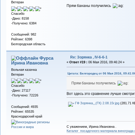
Ветеран
Прям бананы получились
Спасибо
-Дано: 8158
-Получено: 6384
Сообщений: 982
Рейтинг: 6398
Белгородская область
Re: Зорянка , IV-6-6-1
Фурса
Ирина Ивановна
«
Ответ #19 :
06 Мая 2016, 09:46:24 »
Вольная казачка
Цитата: Белгородец от 06 Мая 2016, 09:41:0
Ветеран
Прям бананы получились
Спасибо
-Дано: 27117
Вот здесь это сравнение лучше смотри
-Получено: 72226
ГФ Зорянка,,,(ГК) 2.08.15г.jpg
(281.71 К
Сообщений: 4935
Рейтинг: 65535
Краснодарский край
С уважением, Ирина Ивановна .
Каталог посадочного материала винограда