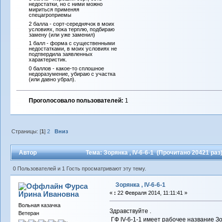
недостатки, но с ними можно
мириться применяя
спецагроприемы
2 балла - сорт-середнячок в моих
условиях, пока терплю, подбираю
замену (или уже заменил)
1 балл - форма с существенными
недостатками, в моих условиях не
подтвердила заявленных
характеристик.
0 баллов - какое-то сплошное
недоразумение, убираю с участка
(или давно убрал).
Проголосовало пользователей:
1
Страницы: [
1
]
2
Вниз
Автор
Тема: Зорянка , IV-6-6-1 (Прочитано 20421 раз
0 Пользователей и 1 Гость просматривают эту тему.
Зорянка , IV-6-6-1
Фурса
Ирина Ивановна
«
:
22 Февраля 2014, 11:11:41 »
Вольная казачка
Здравствуйте .
Ветеран
ГФ IV-6-1-1 имеет рабочее название З