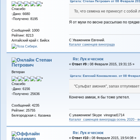
Цитата: Степан Петрович от 08 Февраля 201
Спасибо
То, что семена не принесут с собой 
-Дано: 6680
-Получено: 8195
Я от мухи по весне рассыпаю по грядке
Сообщений: 1000
Рейтинг: 8213
С Уважением Евгений.
Алтайский край г. Бийск
Каталог саженцев винограда
Re: Лук и чеснок
Степан
Петрович
«
Ответ #9 :
08 Февраля 2015, 19:31:15 »
Ветеран
Цитата: Евгений Коноваленко. от 08 Феврал
Спасибо
"Сульфат амония", запах отпугивает
-Дано: 6156
-Получено: 25636
Конечно амиак, я бы тоже улетел.
Сообщений: 4235
Рейтинг: 25755
С уважением! Skype vinograd1714
Белгородская с. Казанка
Каталог саженцев винограда осень 2020 - ве
Re: Лук и чеснок
Владимиp
«
Ответ #10 :
08 Февраля 2015, 19:54:08 »