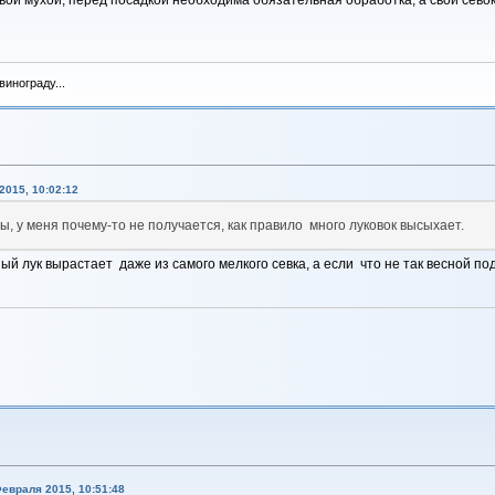
ой мухой, перед посадкой необходима обязательная обработка, а свой севок 
инограду...
015, 10:02:12
ы, у меня почему-то не получается, как правило много луковок высыхает.
 лук вырастает даже из самого мелкого севка, а если что не так весной по
евраля 2015, 10:51:48