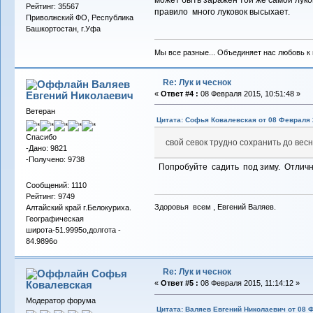
может быть заражен той же самой луков
Рейтинг: 35567
правило много луковок высыхает.
Приволжский ФО, Республика
Башкортостан, г.Уфа
Мы все разные... Объединяет нас любовь к в
Re: Лук и чеснок
Валяев
Евгений Николаевич
«
Ответ #4 :
08 Февраля 2015, 10:51:48 »
Ветеран
Цитата: Софья Ковалевская от 08 Февраля 2
Спасибо
свой севок трудно сохранить до весн
-Дано: 9821
-Получено: 9738
Попробуйте садить под зиму. Отличный
Сообщений: 1110
Рейтинг: 9749
Здоровья всем , Евгений Валяев.
Алтайский край г.Белокуриха.
Географическая
широта-51.9995о,долгота -
84.9896о
Re: Лук и чеснок
Софья
Ковалевская
«
Ответ #5 :
08 Февраля 2015, 11:14:12 »
Модератор форума
Цитата: Валяев Евгений Николаевич от 08 Ф