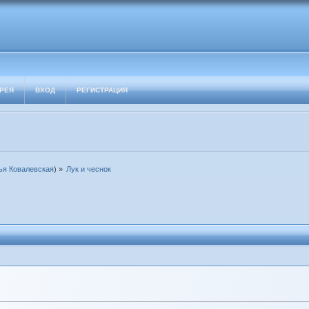
РЕЯ
ВХОД
РЕГИСТРАЦИЯ
я Ковалевская
) »
Лук и чеснок