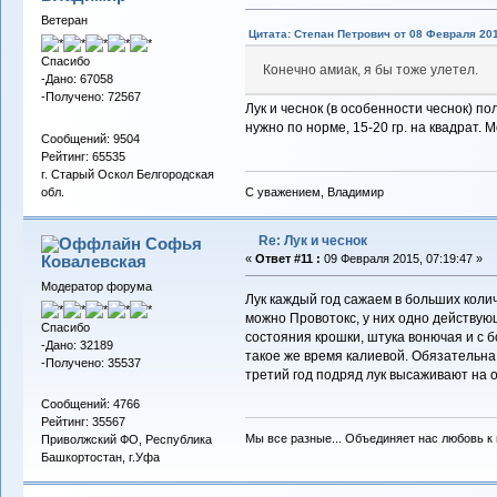
Ветеран
Цитата: Степан Петрович от 08 Февраля 201
Спасибо
Конечно амиак, я бы тоже улетел.
-Дано: 67058
-Получено: 72567
Лук и чеснок (в особенности чеснок) п
нужно по норме, 15-20 гр. на квадрат. 
Сообщений: 9504
Рейтинг: 65535
г. Старый Оскол Белгородская
С уважением, Владимир
обл.
Re: Лук и чеснок
Софья
Ковалевская
«
Ответ #11 :
09 Февраля 2015, 07:19:47 »
Модератор форума
Лук каждый год сажаем в больших коли
можно Провотокс, у них одно действу
Спасибо
состояния крошки, штука вонючая и с 
-Дано: 32189
такое же время калиевой. Обязательна
-Получено: 35537
третий год подряд лук высаживают на о
Сообщений: 4766
Рейтинг: 35567
Мы все разные... Объединяет нас любовь к в
Приволжский ФО, Республика
Башкортостан, г.Уфа