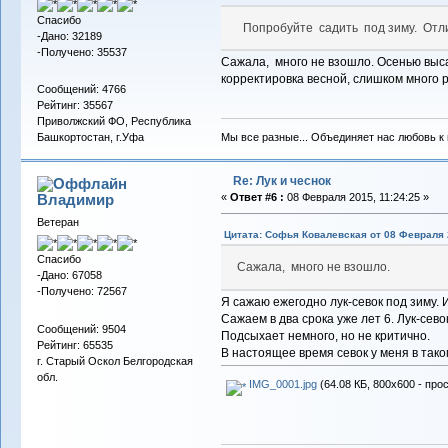
Спасибо
Попробуйте садить под зиму. Отлич
-Дано: 32189
-Получено: 35537
Сажала, много не взошло. Осенью высаж
корректировка весной, слишком много 
Сообщений: 4766
Рейтинг: 35567
Приволжский ФО, Республика
Мы все разные... Объединяет нас любовь к в
Башкортостан, г.Уфа
Re: Лук и чеснок
Владимиp
«
Ответ #6 :
08 Февраля 2015, 11:24:25 »
Ветеран
Цитата: Софья Ковалевская от 08 Февраля 2
Спасибо
Сажала, много не взошло.
-Дано: 67058
-Получено: 72567
Я сажаю ежегодно лук-севок под зиму. И
Сажаем в два срока уже лет 6. Лук-сев
Сообщений: 9504
Подсыхает немного, но не критично.
Рейтинг: 65535
В настоящее время севок у меня в тако
г. Старый Оскол Белгородская
обл.
IMG_0001.jpg
(64.08 КБ, 800x600 - про