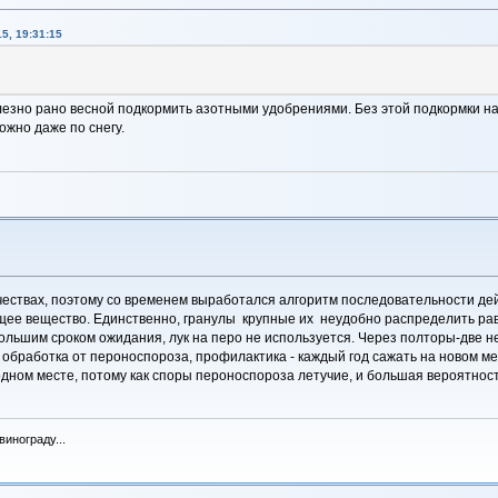
5, 19:31:15
олезно рано весной подкормить азотными удобрениями. Без этой подкормки на
Можно даже по снегу.
чествах, поэтому со временем выработался алгоритм последовательности дей
ющее вещество. Единственно, гранулы крупные их неудобно распределить р
большим сроком ожидания, лук на перо не используется. Через полторы-две 
 обработка от пероноспороза, профилактика - каждый год сажать на новом ме
дном месте, потому как споры пероноспороза летучие, и большая вероятность
инограду...