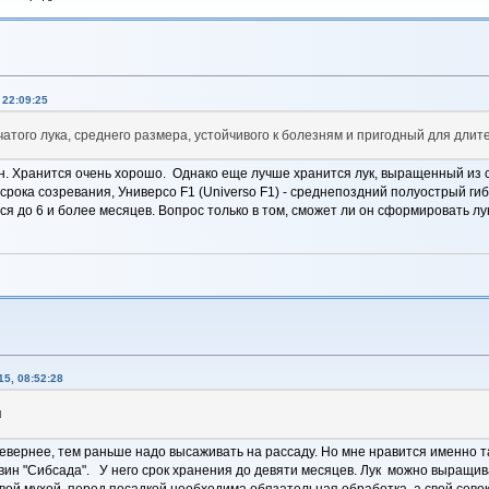
22:09:25
того лука, среднего размера, устойчивого к болезням и пригодный для длит
ен. Хранится очень хорошо. Однако еще лучше хранится лук, выращенный из 
 срока созревания, Универсо F1 (Universo F1) - среднепоздний полуострый гиб
ся до 6 и более месяцев. Вопрос только в том, сможет ли он сформировать лук
5, 08:52:28
н
севернее, тем раньше надо высаживать на рассаду. Но мне нравится именно т
гвин "Сибсада". У него срок хранения до девяти месяцев. Лук можно выращиват