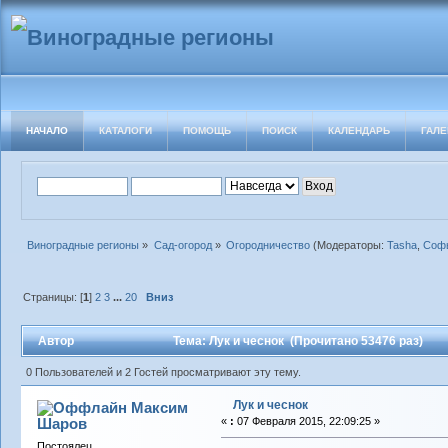
НАЧАЛО
КАТАЛОГИ
ПОМОЩЬ
ПОИСК
КАЛЕНДАРЬ
ГАЛЕ
Виноградные регионы
»
Сад-огород
»
Огородничество
(Модераторы:
Tasha
,
Софь
Страницы: [
1
]
2
3
...
20
Вниз
Автор
Тема: Лук и чеснок (Прочитано 53476 раз)
0 Пользователей и 2 Гостей просматривают эту тему.
Лук и чеснок
Максим
Шаров
«
:
07 Февраля 2015, 22:09:25 »
Постоялец