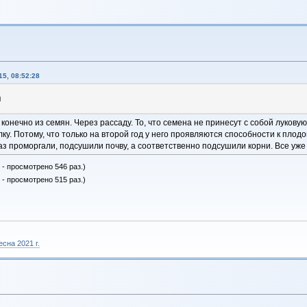
5, 08:52:28
н
 конечно из семян. Через рассаду. То, что семена не принесут с собой луковую
лку. Потому, что только на второй год у него проявляются способности к п
аз проморгали, подсушили почву, а соответственно подсушили корни. Все уже
 - просмотрено 546 раз.)
 - просмотрено 515 раз.)
сна 2021 г.