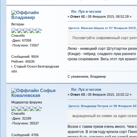
Re: Лук и чеснок
Владимиp
«
Ответ #2 :
08 Февраля 2015, 08:52:28 »
Ветеран
Цитата: Максим Шаров от 07 Февраля 2015, 
Спасибо
Посоветуйте современный сорт репча
-Дано: 67058
-Получено: 72567
Легко - немецкий сорт Штутгартен риз
(Кэнди) - гибрид сладкого лука раннего
Сообщений: 9504
срока созревания. Весь этот лук хранит
Рейтинг: 65535
г. Старый Оскол Белгородская
обл.
С уважением, Владимир
Re: Лук и чеснок
Софья
Ковалевская
«
Ответ #3 :
08 Февраля 2015, 10:02:12 »
Модератор форума
Цитата: Владимир Петров от 08 Февраля 201
Спасибо
выращенный из семян за один сезо
-Дано: 32189
-Получено: 35537
Возни с таким луком очень много. Чем 
хранятся. В этом году купила сорт Пин
Сообщений: 4766