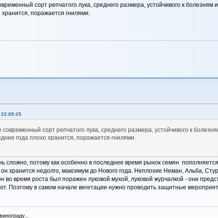
ременный сорт репчатого лука, среднего размера, устойчивого к болезням 
о хранится, поражается гнилями.
22:09:25
современный сорт репчатого лука, среднего размера, устойчивого к болезня
едние года плохо хранится, поражается гнилями.
нь сложно, потому как особенно в последнее время рынок семян пополняется
он хранится недолго, максимум до Нового года. Неплохие Неман, Альба, Стур
что он во время роста был поражен луковой мухой, луковой журчалкой - они пр
ют. Поэтому в самом начале вегетации нужно проводить защитные мероприят
инограду...