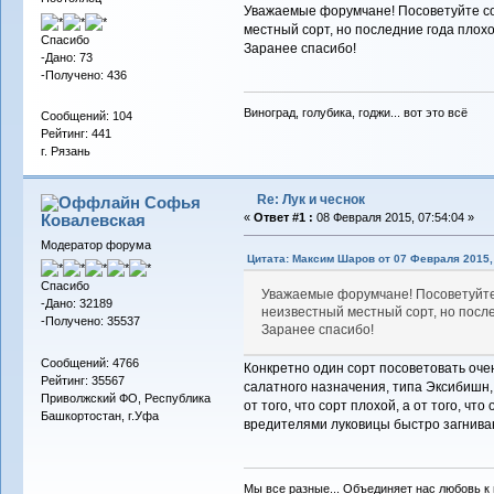
Уважаемые форумчане! Посоветуйте сов
местный сорт, но последние года плох
Спасибо
Заранее спасибо!
-Дано: 73
-Получено: 436
Виноград, голубика, годжи... вот это всё
Сообщений: 104
Рейтинг: 441
г. Рязань
Re: Лук и чеснок
Софья
Ковалевская
«
Ответ #1 :
08 Февраля 2015, 07:54:04 »
Модератор форума
Цитата: Максим Шаров от 07 Февраля 2015, 
Спасибо
Уважаемые форумчане! Посоветуйте 
-Дано: 32189
неизвестный местный сорт, но посл
-Получено: 35537
Заранее спасибо!
Сообщений: 4766
Конкретно один сорт посоветовать оче
Рейтинг: 35567
салатного назначения, типа Эксибишн, 
Приволжский ФО, Республика
от того, что сорт плохой, а от того, 
Башкортостан, г.Уфа
вредителями луковицы быстро загнива
Мы все разные... Объединяет нас любовь к в