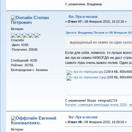
С уважением, Владимир
Re: Лук и чеснок
Степан
Петрович
«
Ответ #7 :
08 Февраля 2015, 19:22:26 »
Ветеран
Цитата: Владимир Петров от 08 Февраля 201
Спасибо
выращенный из семян за один сезо
-Дано: 6156
-Получено: 25636
Если для себя, немного, то лучше всего
же лук из семян НИКОГДА ни даст стре
Сообщений: 4235
самого лука очень важен полив. Один р
Рейтинг: 25755
Белгородская с. Казанка
лук из чернушки.jpg
(139.9 КБ, 800x600
лук из чернушки 2.jpg
(159 КБ, 800x600
С уважением! Skype vinograd1714
Каталог саженцев винограда осень 2020 - ве
Re: Лук и чеснок
Евгений
Коноваленко.
«
Ответ #8 :
08 Февраля 2015, 19:28:03 »
Ветеран