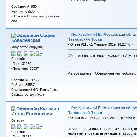
С уважением, Владимир
Сообщений: 9504
Рейтинг: 65535
г. Старый Оскол Белгородская
обл.
Re: Кузьмин И.Е., Московская област
Софья
Павловский Посад
Ковалевская
«
Ответ #11 :
01 Февраля 2019, 10:22:40 »
Модератор форума
Обновление каталога Кузьмина И.Е. на 
Спасибо
-Дано: 32189
-Получено: 35537
Мы все разные... Объединяет нас любовь к в
Сообщений: 4766
Рейтинг: 35567
Приволжский ФО, Республика
Башкортостан, г.Уфа
Re: Кузьмин И.Е., Московская област
Кузьмин
Павловский Посад
Игорь Евгеньевич
«
Ответ #12 :
16 Сентября 2019, 15:45:55 »
Ветеран
Начинаю принимать осенние заказы, на
Спасибо
глазками. В наличии столовые, техниче
-Дано: 38152