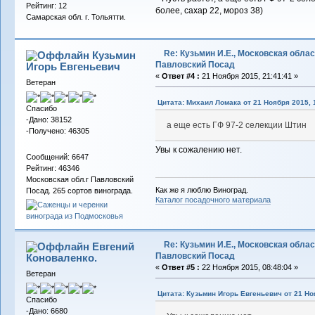
Рейтинг: 12
более, сахар 22, мороз 38)
Самарская обл. г. Тольятти.
Re: Кузьмин И.Е., Московская област
Кузьмин
Павловский Посад
Игорь Евгеньевич
«
Ответ #4 :
21 Ноября 2015, 21:41:41 »
Ветеран
Цитата: Михаил Ломака от 21 Ноября 2015, 
Спасибо
-Дано: 38152
а еще есть ГФ 97-2 селекции Штин
-Получено: 46305
Увы к сожалению нет.
Сообщений: 6647
Рейтинг: 46346
Московская обл.г Павловский
Как же я люблю Виноград.
Посад. 265 сортов винограда.
Каталог посадочного материала
Re: Кузьмин И.Е., Московская област
Евгений
Павловский Посад
Коноваленко.
«
Ответ #5 :
22 Ноября 2015, 08:48:04 »
Ветеран
Цитата: Кузьмин Игорь Евгеньевич от 21 Но
Спасибо
-Дано: 6680