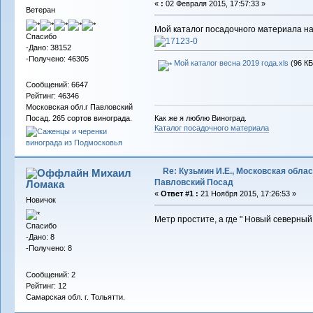
«
:
02 Февраля 2015, 17:57:33 »
Ветеран
Мой каталог посадочного материала на 
Спасибо
-Дано: 38152
-Получено: 46305
Мой каталог весна 2019 года.xls
(96 КБ
Сообщений: 6647
Рейтинг: 46346
Московская обл.г Павловский
Как же я люблю Виноград.
Посад. 265 сортов винограда.
Каталог посадочного материала
Re: Кузьмин И.Е., Московская област
Михаил
Павловский Посад
Ломака
«
Ответ #1 :
21 Ноября 2015, 17:26:53 »
Новичок
Метр простите, а где " Новый северный
Спасибо
-Дано: 8
-Получено: 8
Сообщений: 2
Рейтинг: 12
Самарская обл. г. Тольятти.