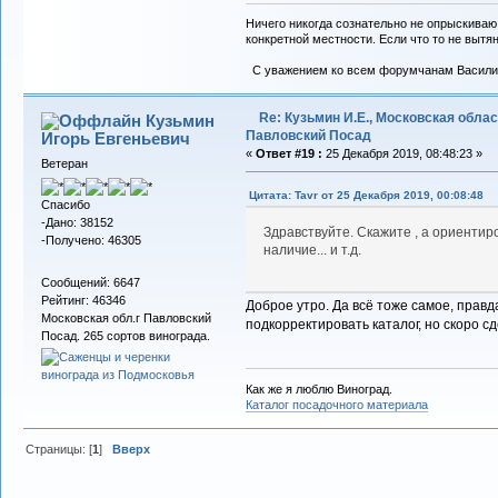
Ничего никогда сознательно не опрыскиваю
конкретной местности. Если что то не вытяну
С уважением ко всем форумчанам Васили
Re: Кузьмин И.Е., Московская област
Кузьмин
Павловский Посад
Игорь Евгеньевич
«
Ответ #19 :
25 Декабря 2019, 08:48:23 »
Ветеран
Цитата: Tavr от 25 Декабря 2019, 00:08:48
Спасибо
-Дано: 38152
Здравствуйте. Скажите , а ориентир
-Получено: 46305
наличие... и т.д.
Сообщений: 6647
Рейтинг: 46346
Доброе утро. Да всё тоже самое, правд
Московская обл.г Павловский
подкорректировать каталог, но скоро с
Посад. 265 сортов винограда.
Как же я люблю Виноград.
Каталог посадочного материала
Страницы: [
1
]
Вверх