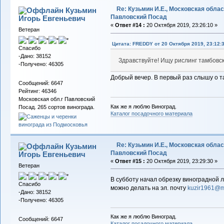
Re: Кузьмин И.Е., Московская област
Кузьмин
Павловский Посад
Игорь Евгеньевич
«
Ответ #14 :
20 Октября 2019, 23:26:10 »
Ветеран
Цитата: FREDDY от 20 Октября 2019, 23:12:
Спасибо
-Дано: 38152
Здравствуйте! Ищу рислинг тамбовск
-Получено: 46305
Добрый вечер. В первый раз слышу о т
Сообщений: 6647
Рейтинг: 46346
Московская обл.г Павловский
Как же я люблю Виноград.
Посад. 265 сортов винограда.
Каталог посадочного материала
Re: Кузьмин И.Е., Московская област
Кузьмин
Павловский Посад
Игорь Евгеньевич
«
Ответ #15 :
20 Октября 2019, 23:29:30 »
Ветеран
В субботу начал обрезку виноградной 
Спасибо
можно делать на эл. почту
kuzir1961@ma
-Дано: 38152
-Получено: 46305
Как же я люблю Виноград.
Сообщений: 6647
Каталог посадочного материала