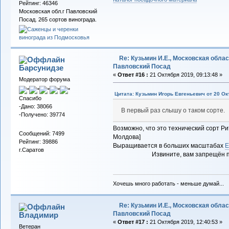
Рейтинг: 46346
Московская обл.г Павловский
Посад. 265 сортов винограда.
Re: Кузьмин И.Е., Московская област
Павловский Посад
Барсунидзе
«
Ответ #16 :
21 Октября 2019, 09:13:48 »
Модератор форума
Цитата: Кузьмин Игорь Евгеньевич от 20 Ок
Спасибо
-Дано: 38066
В первый раз слышу о таком сорте.
-Получено: 39774
Возможно, что это технический сорт Рит
Сообщений: 7499
Молдова]
Рейтинг: 39886
Выращивается в больших масштабах
Е
г.Саратов
Извините, вам запрещён 
Хочешь много работать - меньше думай...
Re: Кузьмин И.Е., Московская област
Павловский Посад
Владимиp
«
Ответ #17 :
21 Октября 2019, 12:40:53 »
Ветеран