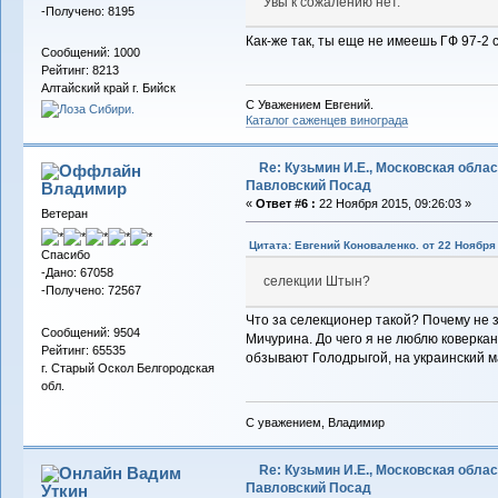
Увы к сожалению нет.
-Получено: 8195
Как-же так, ты еще не имеешь ГФ 97-2
Сообщений: 1000
Рейтинг: 8213
Алтайский край г. Бийск
С Уважением Евгений.
Каталог саженцев винограда
Re: Кузьмин И.Е., Московская област
Павловский Посад
Владимиp
«
Ответ #6 :
22 Ноября 2015, 09:26:03 »
Ветеран
Цитата: Евгений Коноваленко. от 22 Ноября 
Спасибо
-Дано: 67058
селекции Штын?
-Получено: 72567
Что за селекционер такой? Почему не 
Сообщений: 9504
Мичурина. До чего я не люблю коверкани
Рейтинг: 65535
обзывают Голодрыгой, на украинский ма
г. Старый Оскол Белгородская
обл.
С уважением, Владимир
Re: Кузьмин И.Е., Московская област
Вадим
Павловский Посад
Уткин