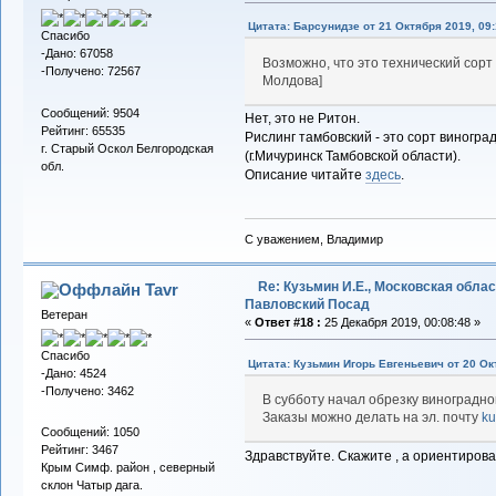
Цитата: Барсунидзе от 21 Октября 2019, 09:
Спасибо
-Дано: 67058
Возможно, что это технический сорт 
-Получено: 72567
Молдова]
Сообщений: 9504
Нет, это не Ритон.
Рейтинг: 65535
Рислинг тамбовский - это сорт виногра
г. Старый Оскол Белгородская
(г.Мичуринск Тамбовской области).
обл.
Описание читайте
здесь
.
С уважением, Владимир
Re: Кузьмин И.Е., Московская област
Tavr
Павловский Посад
Ветеран
«
Ответ #18 :
25 Декабря 2019, 00:08:48 »
Спасибо
Цитата: Кузьмин Игорь Евгеньевич от 20 Ок
-Дано: 4524
-Получено: 3462
В субботу начал обрезку виноградн
Заказы можно делать на эл. почту
ku
Сообщений: 1050
Рейтинг: 3467
Здравствуйте. Скажите , а ориентироват
Крым Симф. район , северный
склон Чатыр дага.