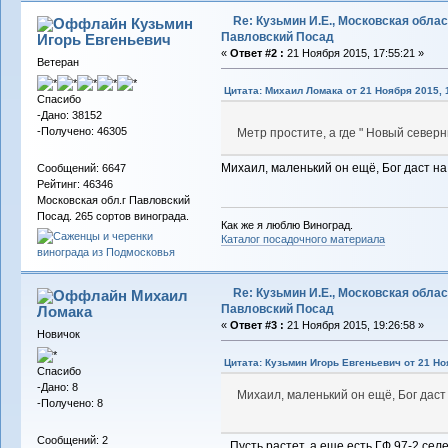
Re: Кузьмин И.Е., Московская област
Кузьмин
Павловский Посад
Игорь Евгеньевич
«
Ответ #2 :
21 Ноября 2015, 17:55:21 »
Ветеран
Цитата: Михаил Ломака от 21 Ноября 2015, 
Спасибо
-Дано: 38152
-Получено: 46305
Метр простите, а где " Новый север
Михаил, маленький он ещё, Бог даст на
Сообщений: 6647
Рейтинг: 46346
Московская обл.г Павловский
Посад. 265 сортов винограда.
Как же я люблю Виноград.
Каталог посадочного материала
Re: Кузьмин И.Е., Московская област
Михаил
Павловский Посад
Ломака
«
Ответ #3 :
21 Ноября 2015, 19:26:58 »
Новичок
Цитата: Кузьмин Игорь Евгеньевич от 21 Но
Спасибо
-Дано: 8
Михаил, маленький он ещё, Бог даст
-Получено: 8
Сообщений: 2
Пусть растет, а еще есть ГФ 97-2 селе