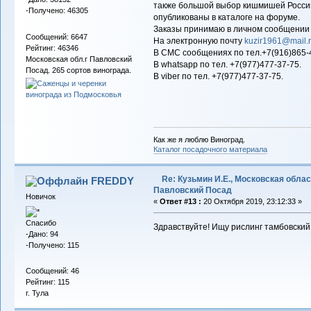
также большой выбор кишмишей Россий
-Получено: 46305
опубликованы в каталоге на форуме.
Заказы принимаю в личном сообщении
Сообщений: 6647
На электронную почту
kuzir1961@mail.
Рейтинг: 46346
В СМС сообщениях по тел.+7(916)865-
Московская обл.г Павловский
В whatsapp по тел. +7(977)477-37-75.
Посад. 265 сортов винограда.
В viber по тел. +7(977)477-37-75.
Как же я люблю Виноград.
Каталог посадочного материала
Re: Кузьмин И.Е., Московская област
FREDDY
Павловский Посад
Новичок
«
Ответ #13 :
20 Октября 2019, 23:12:33 »
Спасибо
Здравствуйте! Ищу рислинг тамбовский.
-Дано: 94
-Получено: 115
Сообщений: 46
Рейтинг: 115
г. Тула