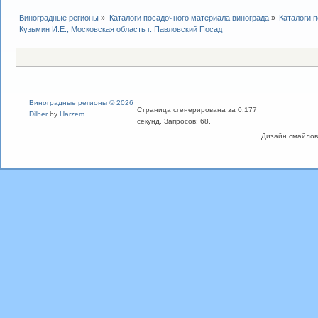
Виноградные регионы
»
Каталоги посадочного материала винограда
»
Каталоги 
Кузьмин И.Е., Московская область г. Павловский Посад
Виноградные регионы © 2026
Страница сгенерирована за 0.177
Dilber
by
Harzem
секунд. Запросов: 68.
Дизайн смайлов "