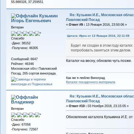
55.888328, 37.259551
Re: Кузьмин И.Е., Московская област
Кузьмин
Павловский Посад
Игорь Евгеньевич
«
Ответ #9 :
13 Января 2016, 23:50:06 »
Ветеран
Цитата: Ирен от 13 Января 2016, 22:11:08
Спасибо
-Дано: 38152
Будет ли создан в этом году катало
-Получено: 46305
попробовать заняться этим делом.
Сообщений: 6647
Каталог на весну, обновлю чуть позже.
Рейтинг: 46346
Московская обл.г Павловский
Посад. 265 сортов винограда.
Как же я люблю Виноград.
Каталог посадочного материала
Re: Кузьмин И.Е., Московская област
Павловский Посад
Владимиp
«
Ответ #10 :
03 Ноября 2018, 23:15:05 »
Ветеран
Обновление каталога Кузьмина И.Е. от 
Спасибо
-Дано: 67058
-Получено: 72567