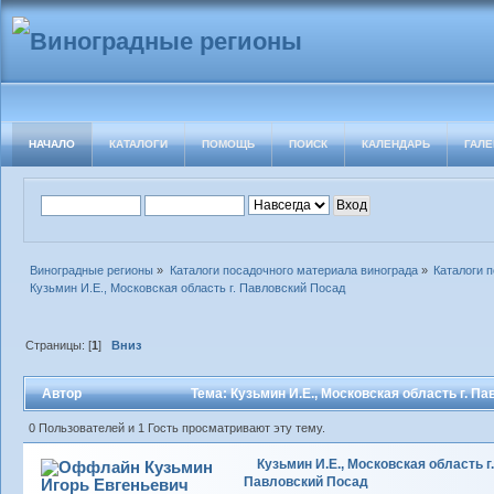
НАЧАЛО
КАТАЛОГИ
ПОМОЩЬ
ПОИСК
КАЛЕНДАРЬ
ГАЛЕ
Виноградные регионы
»
Каталоги посадочного материала винограда
»
Каталоги 
Кузьмин И.Е., Московская область г. Павловский Посад
Страницы: [
1
]
Вниз
Автор
Тема: Кузьмин И.Е., Московская область г. П
0 Пользователей и 1 Гость просматривают эту тему.
Кузьмин И.Е., Московская область г.
Кузьмин
Павловский Посад
Игорь Евгеньевич