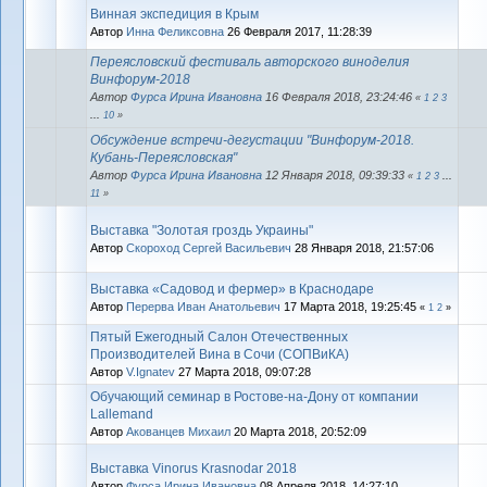
Винная экспедиция в Крым
Автор
Инна Феликсовна
26 Февраля 2017, 11:28:39
Переясловский фестиваль авторского виноделия
Винфорум-2018
Автор
Фурса Ирина Ивановна
16 Февраля 2018, 23:24:46
«
1
2
3
...
10
»
Обсуждение встречи-дегустации "Винфорум-2018.
Кубань-Переясловская"
Автор
Фурса Ирина Ивановна
12 Января 2018, 09:39:33
«
1
2
3
...
11
»
Выставка "Золотая гроздь Украины"
Автор
Скороход Сергей Васильевич
28 Января 2018, 21:57:06
Выставка «Садовод и фермер» в Краснодаре
Автор
Перерва Иван Анатольевич
17 Марта 2018, 19:25:45
«
1
2
»
Пятый Ежегодный Салон Отечественных
Производителей Вина в Сочи (СОПВиКА)
Автор
V.Ignatev
27 Марта 2018, 09:07:28
Обучающий семинар в Ростове-на-Дону от компании
Lallemand
Автор
Акованцев Михаил
20 Марта 2018, 20:52:09
Выставка Vinorus Krasnodar 2018
Автор
Фурса Ирина Ивановна
08 Апреля 2018, 14:27:10