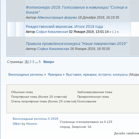
Фотоконкурс-2018. Голосование в номинации "Солнце в
бокале"
Автор
Администрация форума
18 Декабря 2018, 16:19:35
Рождественский вернисаж. Итоги 2018 года
Автор
Софья Ковалевская
02 Января 2019, 13:01:14
«
1
2
»
Правила проведения конкурса "Наше творчество-2019"
Автор
Софья Ковалевская
26 Января 2019, 18:35:50
Страницы: [
1
]
2
3
...
5
Вверх
Виноградные регионы
»
Ярмарка
»
Выставки, ярмарки, встречи, конкурсы
(Моде
Обычная тема
Заблокированная тема
Популярная тема (более 20 ответов)
Прикрепленная тема
Очень популярная тема (более 25 ответов)
Голосование
Виноградные регионы © 2026
Страница сгенерирована за 0.125
Dilber
by
Harzem
секунд. Запросов: 18.
Дизайн смайлов "