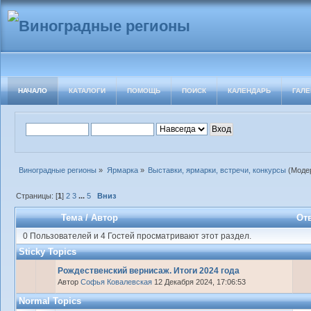
НАЧАЛО
КАТАЛОГИ
ПОМОЩЬ
ПОИСК
КАЛЕНДАРЬ
ГАЛЕ
Виноградные регионы
»
Ярмарка
»
Выставки, ярмарки, встречи, конкурсы
(Моде
Страницы: [
1
]
2
3
...
5
Вниз
Тема
/
Автор
От
0 Пользователей и 4 Гостей просматривают этот раздел.
Sticky Topics
Рождественский вернисаж. Итоги 2024 года
Автор
Софья Ковалевская
12 Декабря 2024, 17:06:53
Normal Topics