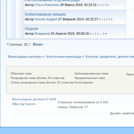
Автор
Ольга Ковалева
28 Марта 2018, 02:23:31
«
1
2
3
»
Буйволовидная цикадка
Автор
Князев Андрей
27 Февраля 2014, 02:32:27
«
1
2
3
4
»
Оидиум
Автор
Владимиp
02 Апреля 2015, 09:00:18
«
1
2
3
...
9
»
Страницы: [
1
]
2
Вверх
Виноградные регионы
»
Агротехника винограда
»
Болезни, вредители, диагности
Обычная тема
Заблокированная тема
Пере
Популярная тема (более 20 ответов)
Прикрепленная тема
Очень популярная тема (более 25 ответов)
Голосование
Виноградные регионы © 2026
Страница сгенерирована за 0.119
Dilber
by
Harzem
секунд. Запросов: 17.
Дизайн смайлов "