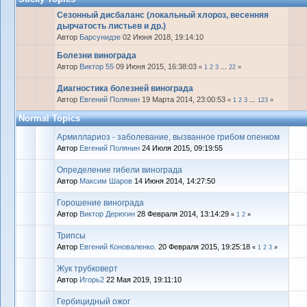
Сезонный дисбаланс (локальный хлороз, весенняя
дырчатость листьев и др.)
Автор
Барсунидзе
02 Июня 2018, 19:14:10
Болезни винограда
Автор
Виктор 55
09 Июня 2015, 16:38:03
«
1
2
3
...
22
»
Диагностика болезней винограда
Автор
Евгений Полянин
19 Марта 2014, 23:00:53
«
1
2
3
...
123
»
Normal Topics
Армиллариоз - заболевание, вызванное грибом опенком
Автор
Евгений Полянин
24 Июля 2015, 09:19:55
Определение гибели винограда
Автор
Максим Шаров
14 Июня 2014, 14:27:50
Горошение винограда
Автор
Виктор Дерюгин
28 Февраля 2014, 13:14:29
«
1
2
»
Трипсы
Автор
Евгений Коноваленко.
20 Февраля 2015, 19:25:18
«
1
2
3
»
Жук трубковерт
Автор
Игорь2
22 Мая 2019, 19:11:10
Гербицидный ожог