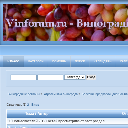
НАЧАЛО
КАТАЛОГИ
ПОМОЩЬ
ПОИСК
КАЛЕНДАРЬ
ГАЛЕ
Виноградные регионы
»
Агротехника винограда
»
Болезни, вредители, диагности
Страницы: [
1
]
2
Вниз
Тема
/
Автор
От
0 Пользователей и 12 Гостей просматривают этот раздел.
Sticky Topics