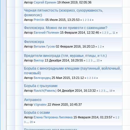
Автор
Сергей Еремин
19 Июня 2019, 02:05:36
Черная пятнистость (эскориоз, сухорукавность,
фомопсис)
Автор
PrimVin
05 Июля 2015, 13:25:53
«
1
2
3
4
»
Филлоксера. Можно ли ее привезти с саженцами?
Автор
Евгений Полянин
15 Февраля 2014, 12:32:46
«
1
2
3
...
11
»
Филлоксера
Автор
Виталик Гусев
02 Февраля 2016, 16:20:13
«
1
2
»
Вредители винограда (тля, муравьи, птицы, и т.п.)
Автор
Виктор
13 Декабря 2014, 16:29:55
«
1
2
3
...
23
»
Борьба с виноградными клещами (паутинный, войлочный,
почковый)
Автор
Белгородец
25 Мая 2015, 13:21:12
«
1
2
3
4
»
Борьба с грызунами
Автор
Ravich(Равиль)
04 Декабря 2014, 16:13:32
«
1
2
3
...
19
»
Антракноз
Автор
V.Ignatev
22 Июня 2020, 10:45:37
Борьба с осами
Автор
Елена Петровна Липлявка
15 Февраля 2014, 01:23:57
«
1
2
3
...
20
»
Растрескивание ягод винограда