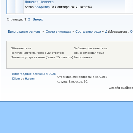
Донская Невеста
Автор
Владимиp
28 Сентября 2017, 10:36:53
Страницы: [
1
]
2
Вверх
Виноградные регионы
»
Сорта винограда
»
Сорта винограда
»
Д
(Модераторы:
С
Обычная тема
Заблокированная тема
Популярная тема (более 20 ответов)
Прикрепленная тема
Очень популярная тема (более 25 ответов)
Голосование
Виноградные регионы © 2026
Страница сгенерирована за 0.068
Dilber
by
Harzem
секунд. Запросов: 16.
Дизайн смайлов "