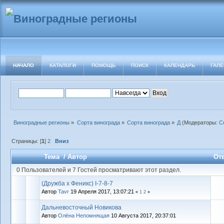
НАЧАЛО
КАТАЛОГИ
ПОМОЩЬ
ПОИСК
КАЛЕНДАРЬ
ГАЛЕ
Виноградные регионы
»
Сорта винограда
»
Сорта винограда
»
Д
(Модераторы:
С
Страницы: [
1
]
2
Вниз
Тема
/
Автор
От
0 Пользователей и 7 Гостей просматривают этот раздел.
(Дружба х Феникс) I-7-8-7
Автор
Tavr
19 Апреля 2017, 13:07:21
«
1
2
»
Дальневосточный Новикова
Автор
Олёна Непомнящая
10 Августа 2017, 20:37:01