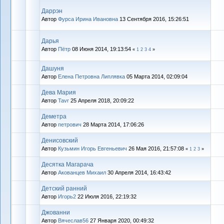
Даррэн
Автор
Фурса Ирина Ивановна
13 Сентября 2016, 15:26:51
Дарья
Автор
Пётр
08 Июня 2014, 19:13:54
«
1
2
3
4
»
Дашуня
Автор
Елена Петровна Липлявка
05 Марта 2014, 02:09:04
Дева Мария
Автор
Tavr
25 Апреля 2018, 20:09:22
Деметра
Автор
петрович
28 Марта 2014, 17:06:26
Денисовский
Автор
Кузьмин Игорь Евгеньевич
26 Мая 2016, 21:57:08
«
1
2
3
»
Десятка Магарача
Автор
Акованцев Михаил
30 Апреля 2014, 16:43:42
Детский ранний
Автор
Игорь2
22 Июля 2016, 22:19:32
Джованни
Автор
Вячеслав56
27 Января 2020, 00:49:32