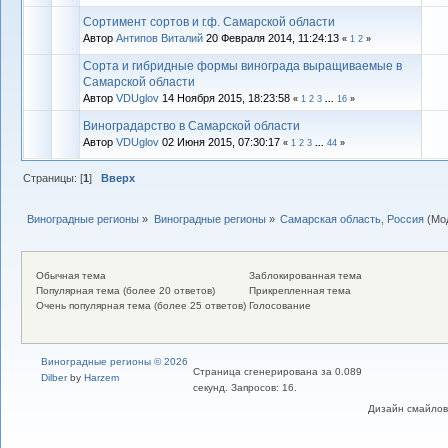
Сортимент сортов и г.ф. Самарской области
Автор
Антипов Виталий
20 Февраля 2014, 11:24:13
«
1
2
»
Сорта и гибридные формы винограда выращиваемые в
Самарской области
Автор
VDUglov
14 Ноября 2015, 18:23:58
«
1
2
3
...
16
»
Виноградарство в Самарской области
Автор
VDUglov
02 Июня 2015, 07:30:17
«
1
2
3
...
44
»
Страницы: [
1
]
Вверх
Виноградные регионы
»
Виноградные регионы
»
Самарская область, Россия
(Мо
Обычная тема
Заблокированная тема
Популярная тема (более 20 ответов)
Прикрепленная тема
Очень популярная тема (более 25 ответов)
Голосование
Виноградные регионы © 2026
Страница сгенерирована за 0.089
Dilber
by
Harzem
секунд. Запросов: 16.
Дизайн смайлов "