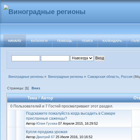
НАЧАЛО
КАТАЛОГИ
ПОМОЩЬ
ПОИСК
КАЛЕНДАРЬ
ГАЛЕ
Виноградные регионы
»
Виноградные регионы
»
Самарская область, Россия
(Мо
Страницы: [
1
]
Вниз
Тема
/
Автор
От
0 Пользователей и 7 Гостей просматривают этот раздел.
Подскажите пожалуйста когда высадить в Самаре
присланные саженцы?
Автор
Юлия Гусева
07 Апреля 2015, 16:29:52
Купля-продажа урожая
Автор
Дмитрий 67
25 Июля 2016, 10:16:52