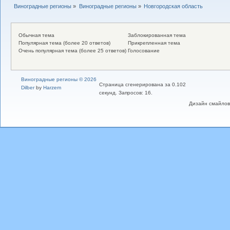
Виноградные регионы
»
Виноградные регионы
»
Новгородская область
Обычная тема
Заблокированная тема
Популярная тема (более 20 ответов)
Прикрепленная тема
Очень популярная тема (более 25 ответов)
Голосование
Виноградные регионы © 2026
Страница сгенерирована за 0.102
Dilber
by
Harzem
секунд. Запросов: 16.
Дизайн смайлов "