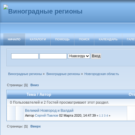
НАЧАЛО
КАТАЛОГИ
ПОМОЩЬ
ПОИСК
КАЛЕНДАРЬ
ГАЛЕ
Виноградные регионы
»
Виноградные регионы
»
Новгородская область
Страницы: [
1
]
Вниз
Тема
/
Автор
От
0 Пользователей и 2 Гостей просматривают этот раздел.
Великий Новгород и Валдай
Автор
Cергей Павлов
02 Марта 2020, 14:47:39
«
1
2
3
4
»
Страницы: [
1
]
Вверх