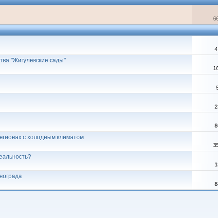
6
4
тва "Жигулевские сады"
1
2
8
регионах с холодным климатом
3
реальность?
1
инограда
8