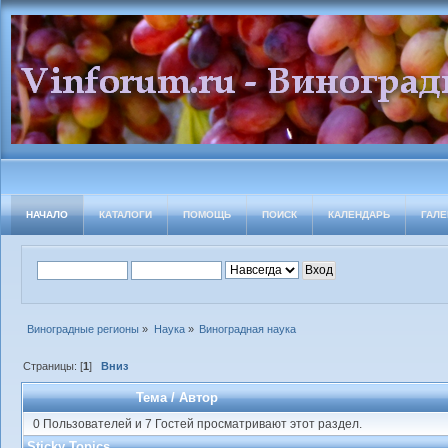
НАЧАЛО
КАТАЛОГИ
ПОМОЩЬ
ПОИСК
КАЛЕНДАРЬ
ГАЛЕ
Виноградные регионы
»
Наука
»
Виноградная наука
Страницы: [
1
]
Вниз
Тема
/
Автор
0 Пользователей и 7 Гостей просматривают этот раздел.
Sticky Topics