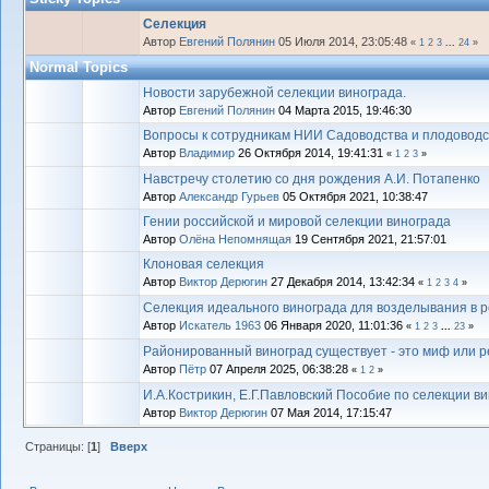
Селекция
Автор
Евгений Полянин
05 Июля 2014, 23:05:48
«
1
2
3
...
24
»
Normal Topics
Новости зарубежной селекции винограда.
Автор
Евгений Полянин
04 Марта 2015, 19:46:30
Вопросы к сотрудникам НИИ Садоводства и плодоводс
Автор
Владимиp
26 Октября 2014, 19:41:31
«
1
2
3
»
Навстречу столетию со дня рождения А.И. Потапенко
Автор
Александр Гурьев
05 Октября 2021, 10:38:47
Гении российской и мировой селекции винограда
Автор
Олёна Непомнящая
19 Сентября 2021, 21:57:01
Клоновая селекция
Автор
Виктор Дерюгин
27 Декабря 2014, 13:42:34
«
1
2
3
4
»
Селекция идеального винограда для возделывания в 
Автор
Искатель 1963
06 Января 2020, 11:01:36
«
1
2
3
...
23
»
Районированный виноград существует - это миф или 
Автор
Пётр
07 Апреля 2025, 06:38:28
«
1
2
»
И.А.Кострикин, Е.Г.Павловский Пособие по селекции в
Автор
Виктор Дерюгин
07 Мая 2014, 17:15:47
Страницы: [
1
]
Вверх