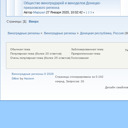
Общество виноградарей и виноделов Донецко-
приазовского региона
Автор
Маршал
27 Января 2020, 10:02:42
«
1
2
3
»
Страницы: [
1
]
Вверх
Виноградные регионы
»
Виноградные регионы
»
Донецкая республика, Россия
(М
Обычная тема
Заблокированная тема
П
Популярная тема (более 20 ответов)
Прикрепленная тема
Очень популярная тема (более 25 ответов)
Голосование
Виноградные регионы © 2026
Страница сгенерирована за 0.102
Dilber
by
Harzem
секунд. Запросов: 16.
Дизайн смайлов "