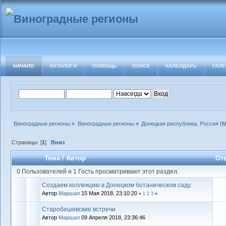
НАЧАЛО
КАТАЛОГИ
ПОМОЩЬ
ПОИСК
КАЛЕНДАРЬ
ГАЛЕ
Виноградные регионы
»
Виноградные регионы
»
Донецкая республика, Россия
(М
Страницы: [
1
]
Вниз
Тема
/
Автор
От
0 Пользователей и 1 Гость просматривают этот раздел.
Создаем коллекцию в Донецком ботаническом саду.
Автор
Маршал
15 Мая 2018, 23:10:20
«
1
2
3
»
Старобешевские встречи
Автор
Маршал
09 Апреля 2018, 23:36:46